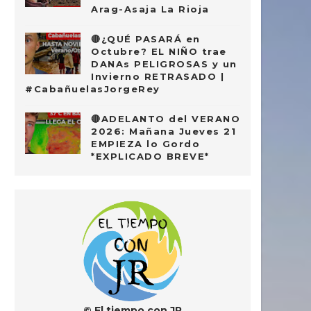
Arag-Asaja La Rioja
🔴¿QUÉ PASARÁ en
Octubre? EL NIÑO trae
DANAs PELIGROSAS y un
Invierno RETRASADO |
#CabañuelasJorgeRey
🔴ADELANTO del VERANO
2026: Mañana Jueves 21
EMPIEZA lo Gordo
*EXPLICADO BREVE*
© El tiempo con JR