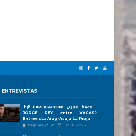
 ENTREVISTAS
👨‍🌾EXPLICACIÓN: ¿Qué hace
JORGE REY entre VACAS?
Entrevista Arag-Asaja La Rioja
Jorge Rey | "JR"
Jun 28, 2026