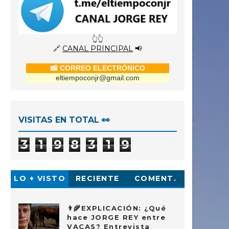
👆👆
🔗
CANAL PRINCIPAL
📢
📸 CORREO ELECTRÓNICO
eltiempoconjr@gmail.com
VISITAS EN TOTAL 👀
3
1
9
8
3
1
9
LO + VISTO
RECIENTE
COMENT.
👨‍🌾EXPLICACIÓN: ¿Qué
hace JORGE REY entre
VACAS? Entrevista