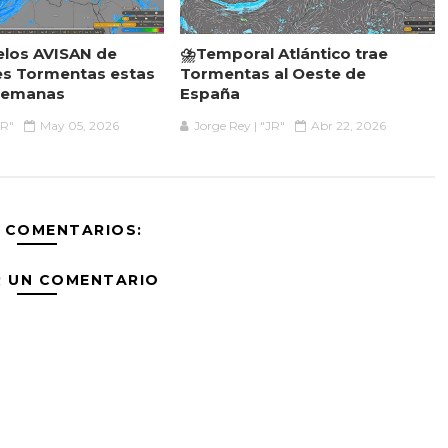
elos AVISAN de
⛈️Temporal Atlántico trae
es Tormentas estas
Tormentas al Oeste de
Semanas
España
JR"
May 05, 2026
Jorge Rey | "JR"
Abr 22, 2026
 COMENTARIOS:
R UN COMENTARIO