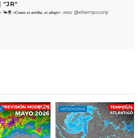
 "JR"
𝒐𝒎𝒐 𝒆𝒔 𝒂𝒓𝒓𝒊𝒃𝒂, 𝒆𝒔 𝒂𝒃𝒂𝒋𝒐». ʀʀꜱꜱ: @eltiempoconjr
e
S
METEOVÍDEOS