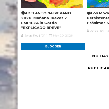
🔴ADELANTO del VERANO
🌩️Los Mod
2026: Mañana Jueves 21
Persistent
EMPIEZA lo Gordo
Próximas 
*EXPLICADO BREVE*
Jorge Rey | "
Jorge Rey | "JR"
May 20, 2026
BLOGGER
NO HAY
PUBLICA