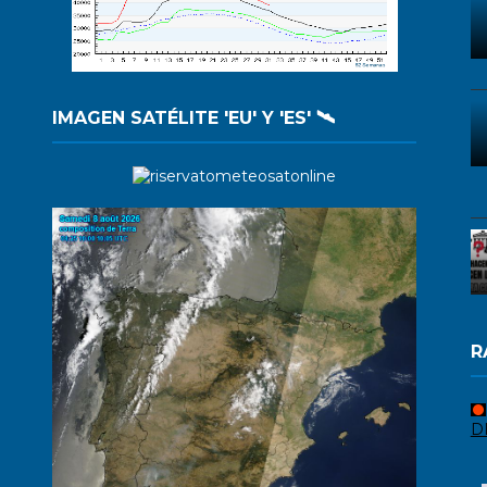
IMAGEN SATÉLITE 'EU' Y 'ES' 🛰️
R
D