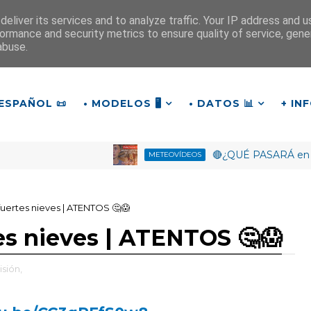
eliver its services and to analyze traffic. Your IP address and 
ormance and security metrics to ensure quality of service, gen
¡Buen día!
abuse.
15
:
3
2
:
11
ESPAÑOL 📜
• MODELOS 🖥️
• DATOS 📊
+ IN
🔴¿QUÉ PASARÁ en Octubr
METEOVÍDEOS
 fuertes nieves | ATENTOS 🤔😱
tes nieves | ATENTOS 🤔😱
isión,