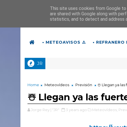
This site uses cookies from Google to d
are shared with Google along with perf
statistics, and to detect and address 
• METEOAVISOS ⚠️
• REFRANERO 
JR
Home
Meteovídeos
Previsión
☃️ Llegan ya las
☃️ Llegan ya las fuer
Jorge Rey | "JR"
3 years ago
Meteovídeos,
Prev