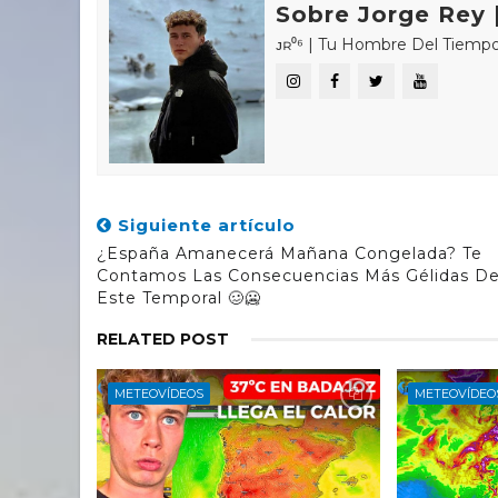
Sobre Jorge Rey |
ᴊʀ⁰⁶ | Tu Hombre Del Tiempo 🌤🌍 «𝑪
Siguiente artículo
¿España Amanecerá Mañana Congelada? Te
Contamos Las Consecuencias Más Gélidas D
Este Temporal 🥴🥶
RELATED POST
METEOVÍDEOS
METEOVÍDEO