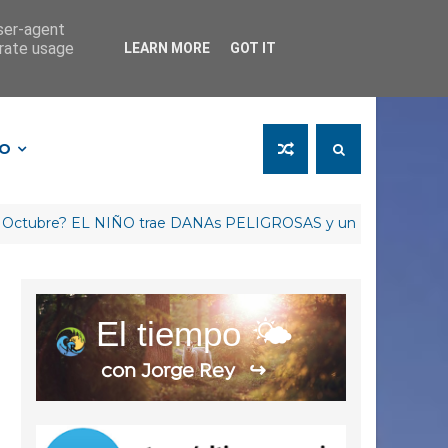
user-agent
erate usage
LEARN MORE
GOT IT
FO
e? EL NIÑO trae DANAs PELIGROSAS y un Invierno RETRASAD
El tiempo 🌤️
con Jorge Rey
↪