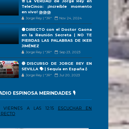
🚨La VERDAD de Jorge Rey en
TeleCinco: ¡Increíble momento
en vivo! ⛈️⛈️⛈️
Jorge Rey | "JR"
Nov 24, 2024
🟠DIRECTO con el Doctor Gaona
en la Reunión Secreta | NO TE
PIERDAS LAS PALABRAS DE IKER
JIMÉNEZ
Jorge Rey | "JR"
Sep 23, 2023
🔴DISCURSO DE JORGE REY EN
SEVILLA 🗣 | Sequía en España💧
Jorge Rey | "JR"
Jul 20, 2023
ADIO ESPINOSA MERINDADES 🎙️
VIERNES A LAS 12:15
ESCUCHAR EN
IRECTO