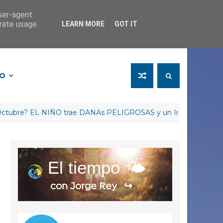
user-agent
erate usage
LEARN MORE
GOT IT
FO
? EL NIÑO trae DANAs PELIGROSAS y un Invierno RETRASADO
El tiempo 🌤️
con Jorge Rey
↪