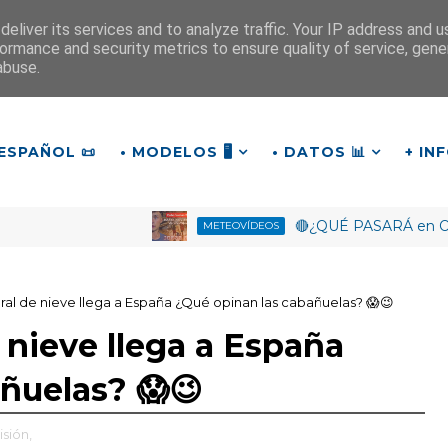
eliver its services and to analyze traffic. Your IP address and 
ormance and security metrics to ensure quality of service, gen
¡Buen día!
abuse.
Burgo
ESPAÑOL 📜
• MODELOS 🖥️
• DATOS 📊
+ IN
🔴¿QUÉ PASARÁ en Octubre
METEOVÍDEOS
al de nieve llega a España ¿Qué opinan las cabañuelas? 😱😉
 nieve llega a España
ñuelas? 😱😉
isión,