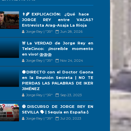
👨‍🌾EXPLICACIÓN: ¿Qué hace
JORGE REY entre VACAS?
Entrevista Arag-Asaja La Rioja
Jorge Rey | "JR"
Jun 28, 2026
🚨La VERDAD de Jorge Rey en
TeleCinco: ¡Increíble momento
en vivo! ⛈️⛈️⛈️
Jorge Rey | "JR"
Nov 24, 2024
🟠DIRECTO con el Doctor Gaona
en la Reunión Secreta | NO TE
PIERDAS LAS PALABRAS DE IKER
JIMÉNEZ
Jorge Rey | "JR"
Sep 23, 2023
🔴DISCURSO DE JORGE REY EN
SEVILLA 🗣 | Sequía en España💧
Jorge Rey | "JR"
Jul 20, 2023