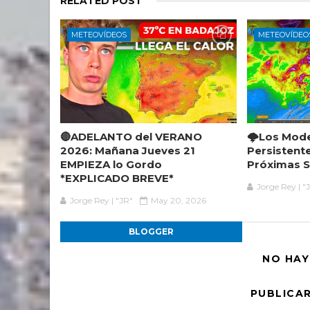
RELATED POST
METEOVÍDEOS
METEOVÍDEO
🔴ADELANTO del VERANO
🌩️Los Mod
2026: Mañana Jueves 21
Persistent
EMPIEZA lo Gordo
Próximas 
*EXPLICADO BREVE*
Jorge Rey | "
Jorge Rey | "JR"
May 20, 2026
BLOGGER
NO HAY
PUBLICA