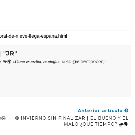
 "JR"
𝒐𝒎𝒐 𝒆𝒔 𝒂𝒓𝒓𝒊𝒃𝒂, 𝒆𝒔 𝒂𝒃𝒂𝒋𝒐». ʀʀꜱꜱ: @eltiempoconjr
Anterior artículo
😱
🔴 INVIERNO SIN FINALIZAR | EL BUENO Y EL
MALO ¿QUÉ TIEMPO? 🌧️🗣️