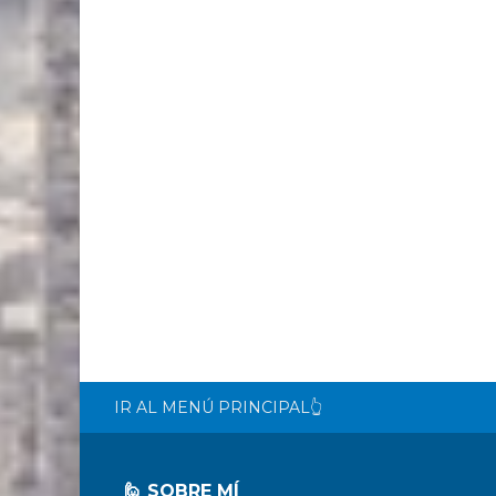
IR AL MENÚ PRINCIPAL👆
🙋 SOBRE MÍ