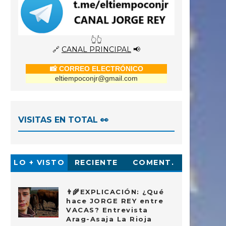
👆👆
🔗
CANAL PRINCIPAL
📢
📸 CORREO ELECTRÓNICO
eltiempoconjr@gmail.com
VISITAS EN TOTAL 👀
LO + VISTO
RECIENTE
COMENT.
👨‍🌾EXPLICACIÓN: ¿Qué
hace JORGE REY entre
VACAS? Entrevista
Arag-Asaja La Rioja