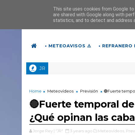
This site uses cookies from Google to d
are shared with Google along with perf
statistics, and to detect and address 
• METEOAVISOS ⚠️
• REFRANERO 
JR
en las FIESTAS? ¿TORMENTAS en el ECLIPSE?
Home
Meteovídeos
Previsión
🔴Fuerte tempor
🔴Fuerte temporal de
¿Qué opinan las caba
Jorge Rey | "JR"
3 years ago
Meteovídeos,
Prev