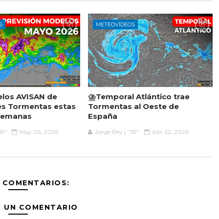
S
METEOVÍDEOS
elos AVISAN de
⛈️Temporal Atlántico trae
es Tormentas estas
Tormentas al Oeste de
Semanas
España
JR"
May 05, 2026
Jorge Rey | "JR"
Abr 22, 2026
 COMENTARIOS:
R UN COMENTARIO