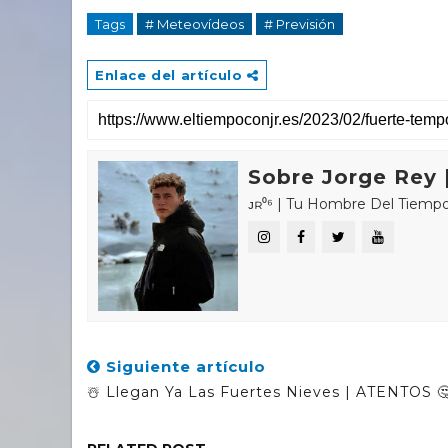
Tags
# Meteovídeos
# Previsión
Enlace del artículo
Sobre Jorge Rey |
ᴊʀ⁰⁶ | Tu Hombre Del Tiempo 🌤🌍 «𝑪
Siguiente artículo
☃️ Llegan Ya Las Fuertes Nieves | ATENTOS 