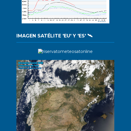
IMAGEN SATÉLITE 'EU' Y 'ES' 🛰️