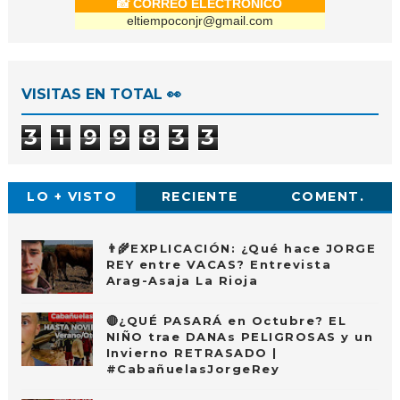
📸 CORREO ELECTRÓNICO
eltiempoconjr@gmail.com
VISITAS EN TOTAL 👀
3
1
9
9
8
3
3
LO + VISTO
RECIENTE
COMENT.
👨‍🌾EXPLICACIÓN: ¿Qué hace JORGE
REY entre VACAS? Entrevista
Arag-Asaja La Rioja
🔴¿QUÉ PASARÁ en Octubre? EL
NIÑO trae DANAs PELIGROSAS y un
Invierno RETRASADO |
#CabañuelasJorgeRey