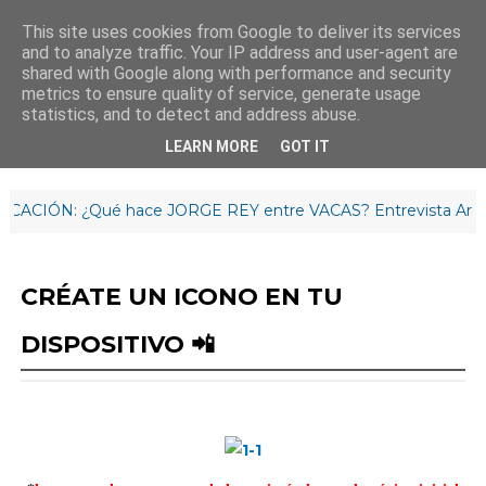
This site uses cookies from Google to deliver its services
and to analyze traffic. Your IP address and user-agent are
¡Buenas tardes!
shared with Google along with performance and security
17
:
1
8
:
35
metrics to ensure quality of service, generate usage
statistics, and to detect and address abuse.
LEARN MORE
GOT IT
ACIÓN: ¿Qué hace JORGE REY entre VACAS? Entrevista Arag-Asa
CRÉATE UN ICONO EN TU
DISPOSITIVO 📲