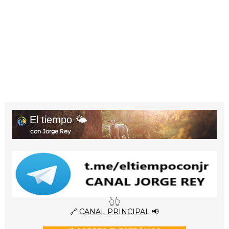
El tiempo 🌤️
con Jorge Rey
👆👆
🔗
CANAL PRINCIPAL
📢