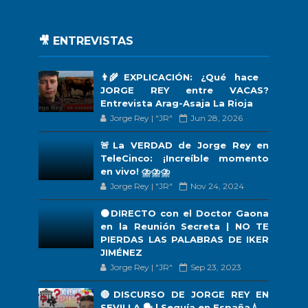
🎥 ENTREVISTAS
👨‍🌾EXPLICACIÓN: ¿Qué hace
JORGE REY entre VACAS?
Entrevista Arag-Asaja La Rioja
Jorge Rey | "JR"
Jun 28, 2026
🚨La VERDAD de Jorge Rey en
TeleCinco: ¡Increíble momento
en vivo! ⛈️⛈️⛈️
Jorge Rey | "JR"
Nov 24, 2024
🟠DIRECTO con el Doctor Gaona
en la Reunión Secreta | NO TE
PIERDAS LAS PALABRAS DE IKER
JIMÉNEZ
Jorge Rey | "JR"
Sep 23, 2023
🔴DISCURSO DE JORGE REY EN
SEVILLA 🗣 | Sequía en España💧