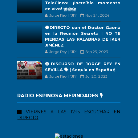
TeleCinco: ¡Increíble momento
en vivo! ⛈️⛈️⛈️
Jorge Rey | "JR"
Nov 24, 2024
🟠DIRECTO con el Doctor Gaona
en la Reunión Secreta | NO TE
PIERDAS LAS PALABRAS DE IKER
JIMÉNEZ
Jorge Rey | "JR"
Sep 23, 2023
🔴DISCURSO DE JORGE REY EN
SEVILLA 🗣 | Sequía en España💧
Jorge Rey | "JR"
Jul 20, 2023
RADIO ESPINOSA MERINDADES 🎙️
VIERNES A LAS 12:15
ESCUCHAR EN
DIRECTO