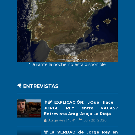
*Durante la noche no está disponible
🎥 ENTREVISTAS
👨‍🌾EXPLICACIÓN: ¿Qué hace
JORGE REY entre VACAS?
Entrevista Arag-Asaja La Rioja
Jorge Rey | "JR"
Jun 28, 2026
🚨La VERDAD de Jorge Rey en