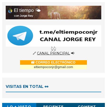
El tiempo 🌤️
con Jorge Rey
👆👆
🔗
CANAL PRINCIPAL
📢
📸 CORREO ELECTRÓNICO
eltiempoconjr@gmail.com
VISITAS EN TOTAL 👀
LO + VISTO
RECIENTE
COMENT.