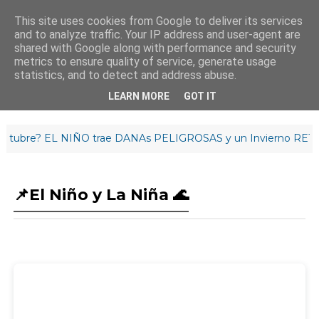
This site uses cookies from Google to deliver its services
and to analyze traffic. Your IP address and user-agent are
¡Buenos días!
shared with Google along with performance and security
9
:
4
7
:
50
metrics to ensure quality of service, generate usage
statistics, and to detect and address abuse.
LEARN MORE
GOT IT
re? EL NIÑO trae DANAs PELIGROSAS y un Invierno RETRAS
📌El Niño y La Niña 🌊