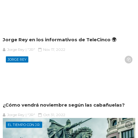
Jorge Rey en los informativos de TeleCinco 🌍
Jorge Rey | "JR"
Nov 17, 2022
JORGE REY
¿Cómo vendrá noviembre según las cabañuelas?
Jorge Rey | "JR"
Oct 31, 2022
EL TIEMPO CON J.R.