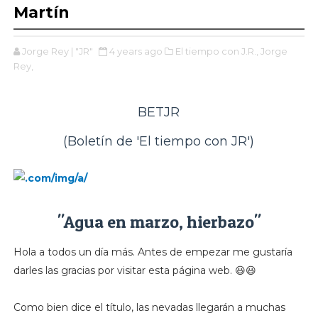
Martín
Jorge Rey | "JR"
4 years ago
El tiempo con J.R.,
Jorge
Rey,
BETJR
(Boletín de 'El tiempo con JR')
"Agua en marzo, hierbazo"
Hola a todos un día más. Antes de empezar me gustaría
darles las gracias por visitar esta página web. 😃😃
Como bien dice el título, las nevadas llegarán a muchas