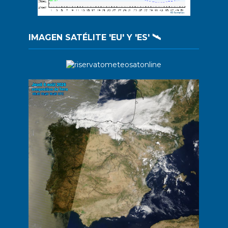
IMAGEN SATÉLITE 'EU' Y 'ES' 🛰️