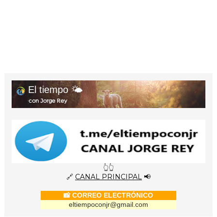
El tiempo 🌤️
con Jorge Rey
👆👆
🔗
CANAL PRINCIPAL
📢
📸 CORREO ELECTRÓNICO
eltiempoconjr@gmail.com