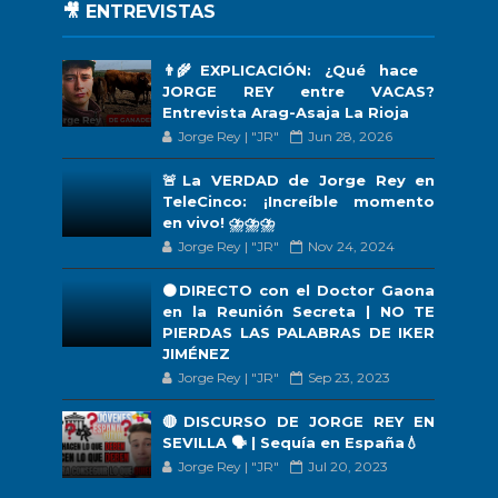
🎥 ENTREVISTAS
👨‍🌾EXPLICACIÓN: ¿Qué hace
JORGE REY entre VACAS?
Entrevista Arag-Asaja La Rioja
Jorge Rey | "JR"
Jun 28, 2026
🚨La VERDAD de Jorge Rey en
TeleCinco: ¡Increíble momento
en vivo! ⛈️⛈️⛈️
Jorge Rey | "JR"
Nov 24, 2024
🟠DIRECTO con el Doctor Gaona
en la Reunión Secreta | NO TE
PIERDAS LAS PALABRAS DE IKER
JIMÉNEZ
Jorge Rey | "JR"
Sep 23, 2023
🔴DISCURSO DE JORGE REY EN
SEVILLA 🗣 | Sequía en España💧
Jorge Rey | "JR"
Jul 20, 2023