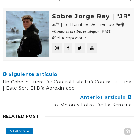
Sobre Jorge Rey | "JR"
ᴊʀ⁰⁶ | Tu Hombre Del Tiempo 🌤🌍
«𝑪𝒐𝒎𝒐 𝒆𝒔 𝒂𝒓𝒓𝒊𝒃𝒂, 𝒆𝒔 𝒂𝒃𝒂𝒋𝒐». ʀʀꜱꜱ:
@eltiempoconjr
Siguiente artículo
Un Cohete Fuera De Control Estallará Contra La Luna
| Este Será El Día Aproximado
Anterior artículo
Las Mejores Fotos De La Semana
RELATED POST
ENTREVISTAS