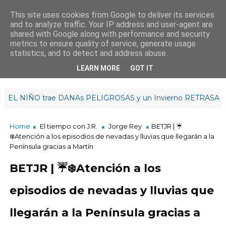
This site uses cookies from Google to deliver its services
and to analyze traffic. Your IP address and user-agent are
¡Buenos días!
shared with Google along with performance and security
11
:
2
2
:
36
metrics to ensure quality of service, generate usage
statistics, and to detect and address abuse.
LEARN MORE
GOT IT
 NIÑO trae DANAs PELIGROSAS y un Invierno RETRASADO | #
Home
El tiempo con J.R.
Jorge Rey
BETJR | ☔
❄️Atención a los episodios de nevadas y lluvias que llegarán a la
Península gracias a Martín
BETJR | ☔❄️Atención a los
episodios de nevadas y lluvias que
llegarán a la Península gracias a