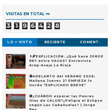
VISITAS EN TOTAL 👀
3
1
9
6
4
2
8
LO + VISTO
RECIENTE
COMENT.
👨‍🌾EXPLICACIÓN: ¿Qué hace JORGE
REY entre VACAS? Entrevista
Arag-Asaja La Rioja
🔴ADELANTO del VERANO 2026:
Mañana Jueves 21 EMPIEZA lo
Gordo *EXPLICADO BREVE*
🔴¿CUÁNDO esperar las Peores
Olas de CALOR?¿Peligra el Eclipse
según Las Cabañuelas? | Jorge
Rey