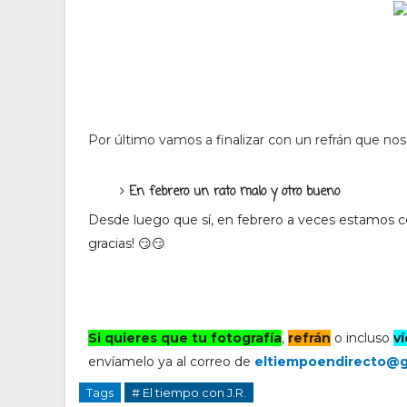
Por último vamos a finalizar con un refrán que n
En febrero un rato malo y otro bueno
Desde luego que sí, en febrero a veces estamos co
gracias! 😏😏
Si quieres que tu fotografía
,
refrán
o incluso
v
envíamelo
ya al correo de
eltiempoendirecto@g
Tags
# El tiempo con J.R.