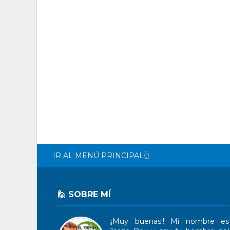
IR AL MENÚ PRINCIPAL👆
🙋 SOBRE MÍ
¡¡Muy buenas!! Mi nombre es