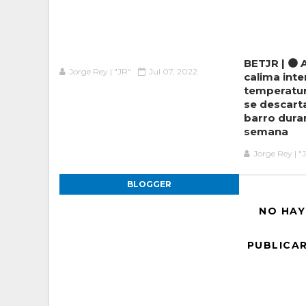
BETJR | 🟠
Jorge Rey | "JR"
Jul 07, 2022
calima inte
temperatur
se descart
barro duran
semana
Jorge Rey | "
BLOGGER
NO HAY
PUBLICA