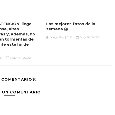
 ATENCIÓN, llega
Las mejores fotos de la
nsa, altas
semana ⛈️
as y, además, no
Jorge Rey | "JR"
May 16, 2022
an tormentas de
te este fin de
JR"
May 20, 2022
 COMENTARIOS:
R UN COMENTARIO