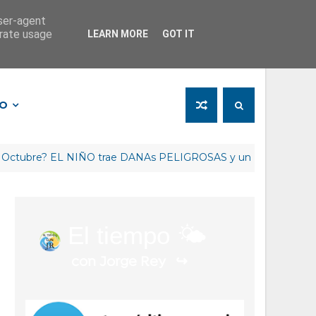
user-agent
erate usage
LEARN MORE
GOT IT
FO
re? EL NIÑO trae DANAs PELIGROSAS y un Invierno RETRASA
El tiempo 🌤️
con Jorge Rey
↪