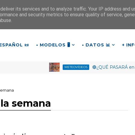
eliver its services and to analyze traffic. Your IP address and 
ormance and security metrics to ensure quality of service, gen
¡Buenos días!
abuse.
10
:
5
7
:
26
ESPAÑOL 📜
• MODELOS 🖥️
• DATOS 📊
+ IN
🔴¿QUÉ PASARÁ en Octub
METEOVÍDEOS
 semana
 la semana