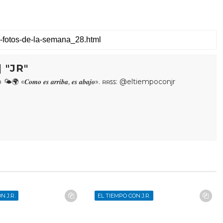
 "JR"
𝒐𝒎𝒐 𝒆𝒔 𝒂𝒓𝒓𝒊𝒃𝒂, 𝒆𝒔 𝒂𝒃𝒂𝒋𝒐». ʀʀꜱꜱ: @eltiempoconjr
N J.R.
EL TIEMPO CON J.R.