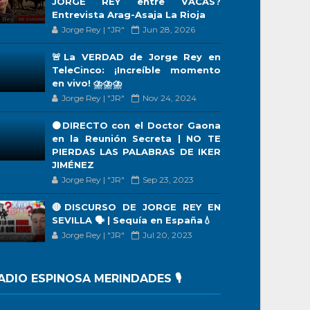
JORGE REY entre VACAS?
Entrevista Arag-Asaja La Rioja
Jorge Rey | "JR"
Jun 28, 2026
🚨La VERDAD de Jorge Rey en
TeleCinco: ¡Increíble momento
en vivo! ⛈️⛈️⛈️
Jorge Rey | "JR"
Nov 24, 2024
🟠DIRECTO con el Doctor Gaona
en la Reunión Secreta | NO TE
PIERDAS LAS PALABRAS DE IKER
JIMÉNEZ
Jorge Rey | "JR"
Sep 23, 2023
🔴DISCURSO DE JORGE REY EN
SEVILLA 🗣 | Sequía en España💧
Jorge Rey | "JR"
Jul 20, 2023
ADIO ESPINOSA MERINDADES 🎙️