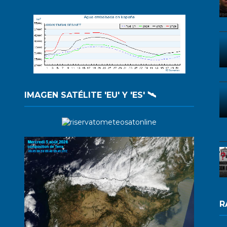
IMAGEN SATÉLITE 'EU' Y 'ES' 🛰️
R