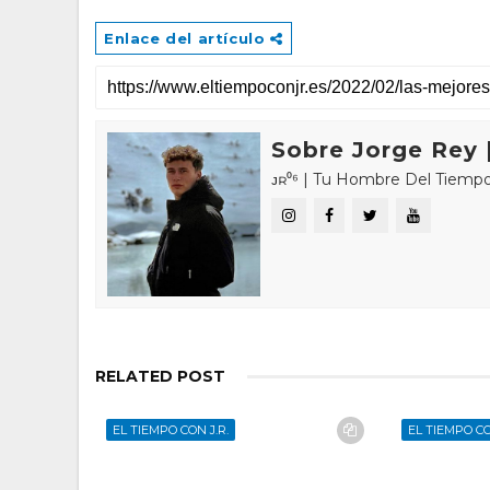
Enlace del artículo
Sobre Jorge Rey |
ᴊʀ⁰⁶ | Tu Hombre Del Tiempo 🌤🌍 «𝑪
RELATED POST
EL TIEMPO CON J.R.
EL TIEMPO CO