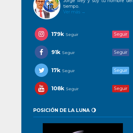
Jorge Rey y soy tu hombre del
tiempo.
Ver más →
179k
Seguir
Seguir
91k
Seguir
Seguir
17k
Seguir
Seguir
108k
Seguir
Seguir
POSICIÓN DE LA LUNA 🌖