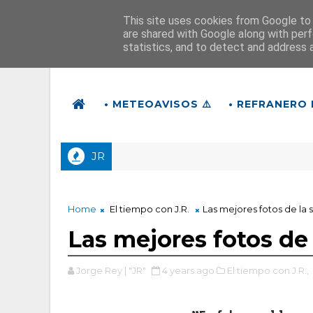
This site uses cookies from Google to d
are shared with Google along with perf
statistics, and to detect and address 
• METEOAVISOS ⚠️
• REFRANERO 
JR
Home
El tiempo con J.R.
Las mejores fotos de la
Las mejores fotos de
Jorge Rey | "JR"
4 years ago
El tiempo con J.R.,