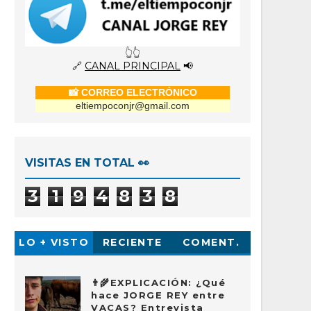
👆👆
🔗
CANAL PRINCIPAL
📢
📸 CORREO ELECTRÓNICO
eltiempoconjr@gmail.com
VISITAS EN TOTAL 👀
3
1
9
4
8
3
8
LO + VISTO
RECIENTE
COMENT.
👨‍🌾EXPLICACIÓN: ¿Qué
hace JORGE REY entre
VACAS? Entrevista