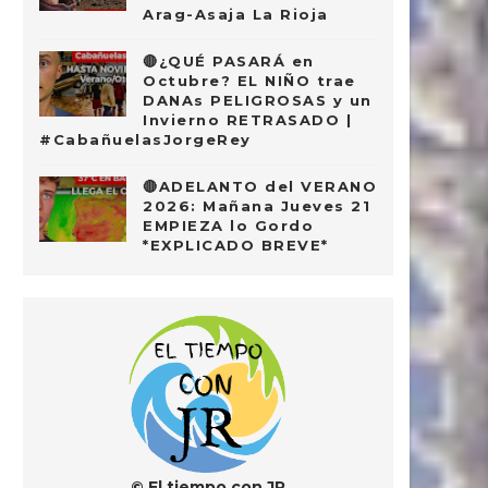
Arag-Asaja La Rioja
🔴¿QUÉ PASARÁ en
Octubre? EL NIÑO trae
DANAs PELIGROSAS y un
Invierno RETRASADO |
#CabañuelasJorgeRey
🔴ADELANTO del VERANO
2026: Mañana Jueves 21
EMPIEZA lo Gordo
*EXPLICADO BREVE*
© El tiempo con JR