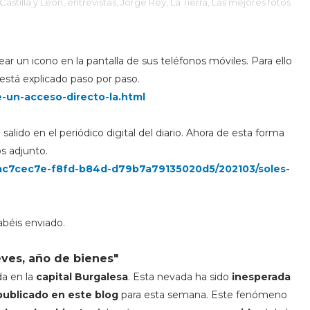
Castilla y León,
entrevistas,
Jorge Rey,
La Tierra,
Las mejores fotos
r un icono en la pantalla de sus teléfonos móviles. Para ello
está explicado paso por paso.
-un-acceso-directo-la.html
 salido en el periódico digital del diario. Ahora de esta forma
os adjunto.
/zac7cec7e-f8fd-b84d-d79b7a79135020d5/202103/soles-
abéis enviado.
eves, año de bienes"
a en la
capital Burgalesa
. Esta nevada ha sido
inesperada
publicado en este blog
para esta semana. Este fenómeno