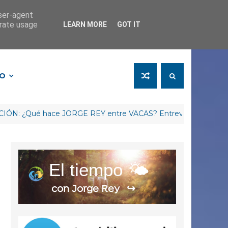
user-agent
erate usage
LEARN MORE
GOT IT
FO
 hace JORGE REY entre VACAS? Entrevista Arag-Asaja La Rioja
El tiempo 🌤️
con Jorge Rey
↪