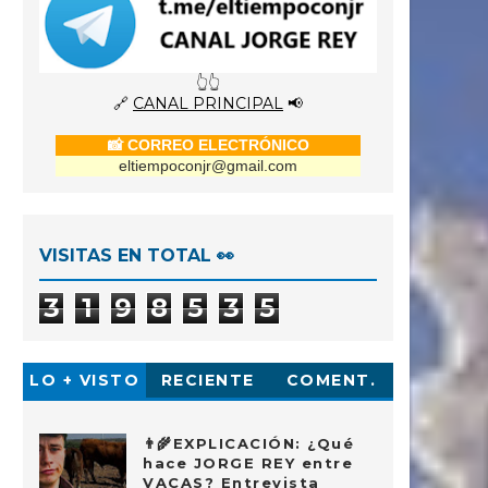
👆👆
🔗
CANAL PRINCIPAL
📢
📸 CORREO ELECTRÓNICO
eltiempoconjr@gmail.com
VISITAS EN TOTAL 👀
3
1
9
8
5
3
5
LO + VISTO
RECIENTE
COMENT.
👨‍🌾EXPLICACIÓN: ¿Qué
hace JORGE REY entre
VACAS? Entrevista