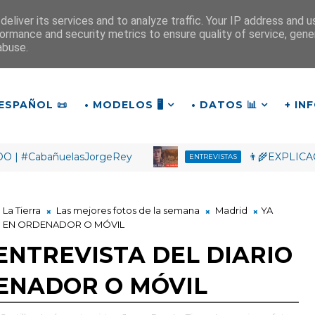
eliver its services and to analyze traffic. Your IP address and 
ormance and security metrics to ensure quality of service, gen
¡Buenas tardes!
abuse.
18
:
2
9
:
32
ESPAÑOL 📜
• MODELOS 🖥️
• DATOS 📊
+ IN
añuelasJorgeRey
👨‍🌾EXPLICACIÓN: ¿Qué
ENTREVISTAS
La Tierra
Las mejores fotos de la semana
Madrid
YA
OS EN ORDENADOR O MÓVIL
 ENTREVISTA DEL DIARIO
ENADOR O MÓVIL