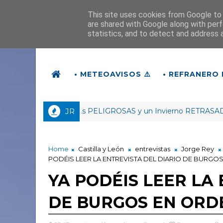
This site uses cookies from Google to d
are shared with Google along with perf
statistics, and to detect and address 
• METEOAVISOS ⚠️
• REFRANERO 
O trae DANAs PELIGROSAS y un Invierno RETRASADO | #Cab
JR
Home
Castilla y León
entrevistas
Jorge Rey
PODÉIS LEER LA ENTREVISTA DEL DIARIO DE BURG
YA PODÉIS LEER LA
DE BURGOS EN ORD