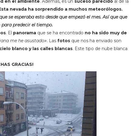
d en el ambiente
. Además, es un
suceso parecido
al de la
Esta nevada ha sorprendido a muchos meteorólogos.
que se esperaba esto desde que empezó el mes. Así que que
 para predecir el tiempo.
gos
. El
panorama
que se ha encontrado
no ha sido muy de
»
rsiana me he asustado
. Las
fotos
que nos ha enviado son
cielo blanco y las calles blancas
. Este tipo de nube blanca
CHAS GRACIAS!