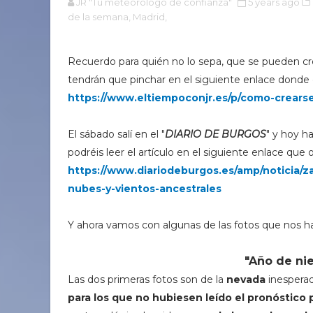
JR "Tu meteorólogo de confianza"
5 years ago
de la semana,
Madrid,
Recuerdo para quién no lo sepa, que se pueden crea
tendrán que pinchar en el siguiente enlace donde 
https://www.eltiempoconjr.es/p/como-crearse
El sábado salí en el "
DIARIO DE BURGOS
" y hoy ha
podréis leer el artículo en el siguiente enlace que 
https://www.diariodeburgos.es/amp/noticia
nubes-y-vientos-ancestrales
Y ahora vamos con algunas de las fotos que nos h
"Año de ni
Las dos primeras fotos son de la
nevada
inesperad
para los que no hubiesen leído el pronóstico 