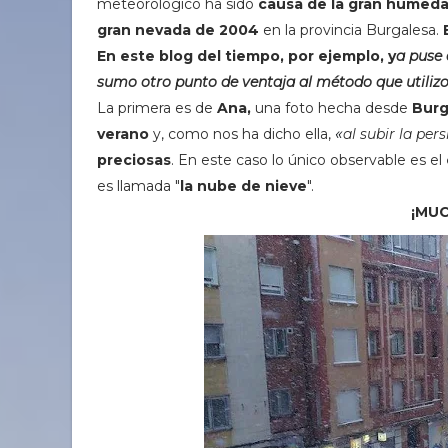
meteorológico ha sido
causa de la gran humeda
gran nevada de 2004
en la provincia Burgalesa.
En este blog del tiempo, por ejemplo, y
a puse 
sumo otro punto de ventaja al método que utilizo
La primera es de
Ana,
una foto hecha desde
Bur
«
verano
y, como nos ha dicho ella,
al subir la pe
preciosas
. En este caso lo único observable es el
es llamada "
la nube de nieve
".
¡MU