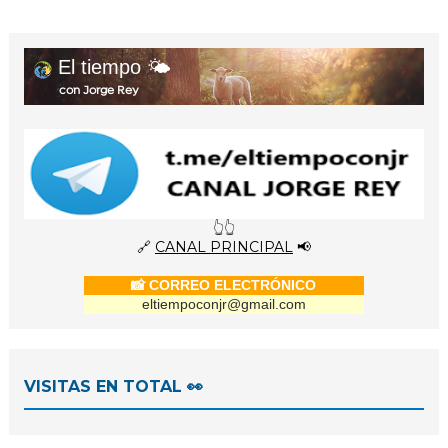
El tiempo 🌤️
con Jorge Rey
👆👆
🔗
CANAL PRINCIPAL
📢
📸 CORREO ELECTRÓNICO
eltiempoconjr@gmail.com
VISITAS EN TOTAL 👀