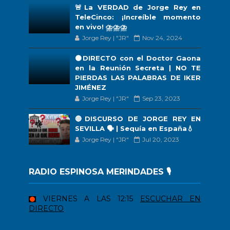
🚨La VERDAD de Jorge Rey en
TeleCinco: ¡Increíble momento
en vivo! ⛈️⛈️⛈️
Jorge Rey | "JR"
Nov 24, 2024
🟠DIRECTO con el Doctor Gaona
en la Reunión Secreta | NO TE
PIERDAS LAS PALABRAS DE IKER
JIMÉNEZ
Jorge Rey | "JR"
Sep 23, 2023
🔴DISCURSO DE JORGE REY EN
SEVILLA 🗣 | Sequía en España💧
Jorge Rey | "JR"
Jul 20, 2023
RADIO ESPINOSA MERINDADES 🎙️
VIERNES A LAS 12:15
ESCUCHAR EN
DIRECTO