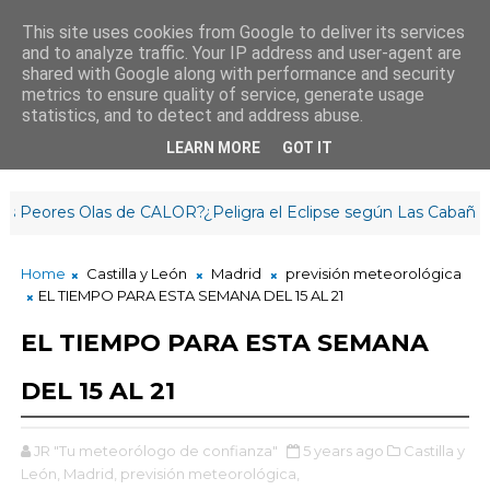
This site uses cookies from Google to deliver its services
and to analyze traffic. Your IP address and user-agent are
¡Buen día!
shared with Google along with performance and security
13
:
1
8
:
08
metrics to ensure quality of service, generate usage
statistics, and to detect and address abuse.
LEARN MORE
GOT IT
es Olas de CALOR?¿Peligra el Eclipse según Las Cabañuelas? |
Home
Castilla y León
Madrid
previsión meteorológica
EL TIEMPO PARA ESTA SEMANA DEL 15 AL 21
EL TIEMPO PARA ESTA SEMANA
DEL 15 AL 21
JR "Tu meteorólogo de confianza"
5 years ago
Castilla y
León,
Madrid,
previsión meteorológica,