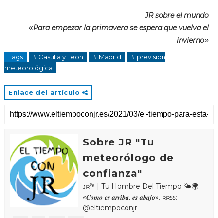
JR sobre el mundo
«
Para empezar la primavera se espera que vuelva el
invierno
»
Tags
# Castilla y León
# Madrid
# previsión
meteorológica
Enlace del artículo
Sobre JR "Tu
meteorólogo de
confianza"
ᴊʀ⁰⁶ | Tu Hombre Del Tiempo 🌤🌍
«𝑪𝒐𝒎𝒐 𝒆𝒔 𝒂𝒓𝒓𝒊𝒃𝒂, 𝒆𝒔 𝒂𝒃𝒂𝒋𝒐». ʀʀꜱꜱ:
@eltiempoconjr