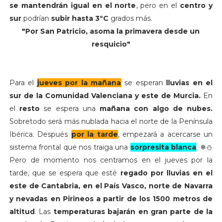
se mantendrán igual en el norte
, pero en el
centro y
sur
podrían
subir hasta 3ºC
grados más.
"Por San Patricio, asoma la primavera desde un
resquicio"
Para el
jueves por la mañana
se esperan
lluvias en el
sur de la Comunidad Valenciana y este de Murcia.
En
el
resto
se espera una
mañana con algo de nubes.
Sobretodo será más nublada hacia el norte de la Península
Ibérica. Después
por la tarde
, empezará a acercarse un
sistema frontal que nos traiga una
sorpresita blanca
. ❄⛄
Pero de momento nos centramos en el jueves por la
tarde, que se espera que esté
regado por lluvias en el
este de Cantabria, en el País Vasco, norte de Navarra
y nevadas en Pirineos a partir de los 1500 metros de
altitud
. Las
temperaturas bajarán en gran parte de la