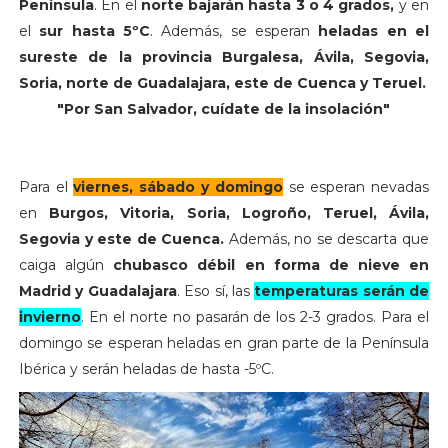
Península
. En el
norte bajarán hasta 3 o 4 grados,
y en
el
sur hasta 5ºC
. Además, se esperan
heladas en el
sureste de la provincia Burgalesa, Ávila, Segovia,
Soria, norte de Guadalajara, este de Cuenca y Teruel.
"Por San Salvador, cuídate de la insolación"
Para el
viernes, sábado y domingo
se esperan nevadas
en
Burgos, Vitoria, Soria, Logroño, Teruel, Ávila,
Segovia y este de Cuenca.
Además, no se descarta que
caiga algún
chubasco débil en forma de nieve en
Madrid y Guadalajara
. Eso sí, las
temperaturas serán de
invierno
. En el norte no pasarán de los 2-3 grados. Para el
domingo se esperan heladas en gran parte de la Península
Ibérica y serán heladas de hasta -5ºC.