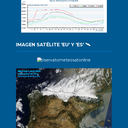
IMAGEN SATÉLITE 'EU' Y 'ES' 🛰️