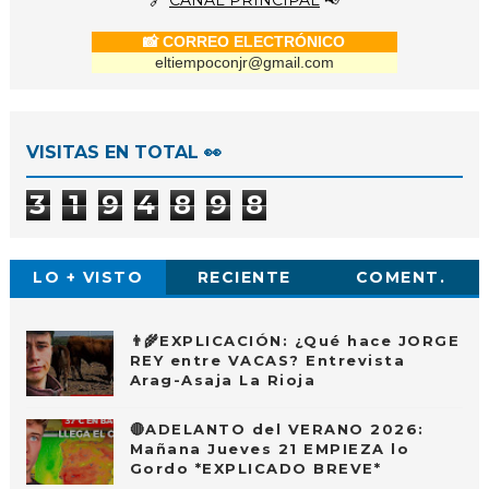
🔗
CANAL PRINCIPAL
📢
📸 CORREO ELECTRÓNICO
eltiempoconjr@gmail.com
VISITAS EN TOTAL 👀
3
1
9
4
8
9
8
LO + VISTO
RECIENTE
COMENT.
👨‍🌾EXPLICACIÓN: ¿Qué hace JORGE
REY entre VACAS? Entrevista
Arag-Asaja La Rioja
🔴ADELANTO del VERANO 2026:
Mañana Jueves 21 EMPIEZA lo
Gordo *EXPLICADO BREVE*