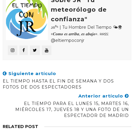
Sobre JR "Tu
meteorólogo de
confianza"
ᴊʀ⁰⁶ | Tu Hombre Del Tiempo 🌤🌍
«𝑪𝒐𝒎𝒐 𝒆𝒔 𝒂𝒓𝒓𝒊𝒃𝒂, 𝒆𝒔 𝒂𝒃𝒂𝒋𝒐». ʀʀꜱꜱ:
@eltiempoconjr
Siguiente artículo
EL TIEMPO HASTA EL FIN DE SEMANA Y DOS
FOTOS DE DOS ESPECTADORES
Anterior artículo
EL TIEMPO PARA EL LUNES 15, MARTES 16,
MIÉRCOLES 17, JUEVES 18 Y UNA FOTO DE UN
ESPECTADOR DE MADRID
RELATED POST