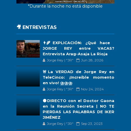
*Durante la noche no está disponible
🎥 ENTREVISTAS
👨‍🌾EXPLICACIÓN: ¿Qué hace
JORGE REY entre VACAS?
Entrevista Arag-Asaja La Rioja
Jorge Rey | "JR"
Jun 28, 2026
🚨La VERDAD de Jorge Rey en
TeleCinco: ¡Increíble momento
en vivo! ⛈️⛈️⛈️
Jorge Rey | "JR"
Nov 24, 2024
🟠DIRECTO con el Doctor Gaona
en la Reunión Secreta | NO TE
PIERDAS LAS PALABRAS DE IKER
JIMÉNEZ
Jorge Rey | "JR"
Sep 23, 2023