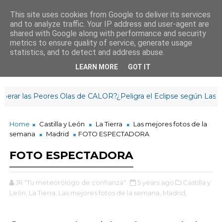
This site uses cookies from Google to deliver its services
and to analyze traffic. Your IP address and user-agent are
¡Buenos días!
shared with Google along with performance and security
12
:
2
6
:
38
metrics to ensure quality of service, generate usage
statistics, and to detect and address abuse.
LEARN MORE
GOT IT
as Peores Olas de CALOR?¿Peligra el Eclipse según Las Cabañu
Home
Castilla y León
La Tierra
Las mejores fotos de la
semana
Madrid
FOTO ESPECTADORA
FOTO ESPECTADORA
JR "Tu meteorólogo de confianza"
5 years ago
Castilla y
León,
La Tierra,
Las mejores fotos de la semana,
Madrid,