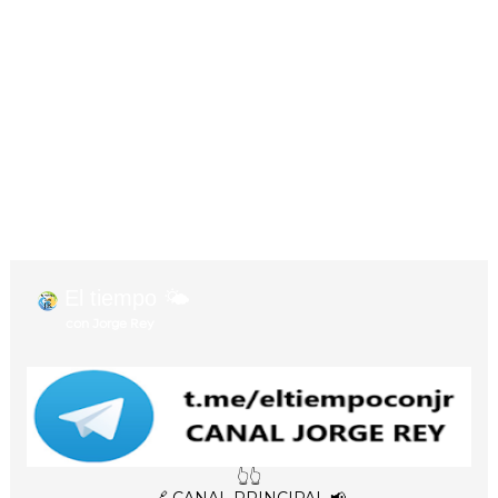
El tiempo 🌤️
con Jorge Rey
👆👆