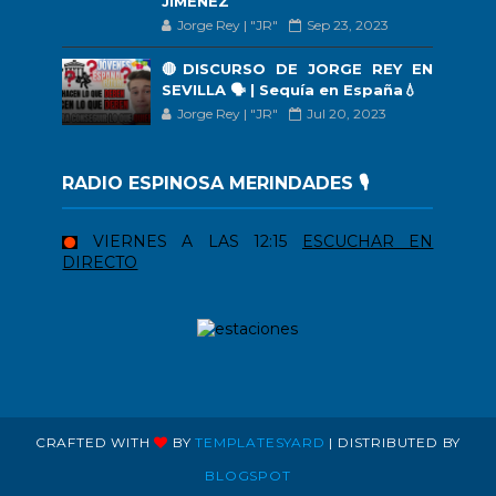
JIMÉNEZ
Jorge Rey | "JR"
Sep 23, 2023
🔴DISCURSO DE JORGE REY EN
SEVILLA 🗣 | Sequía en España💧
Jorge Rey | "JR"
Jul 20, 2023
RADIO ESPINOSA MERINDADES 🎙️
VIERNES A LAS 12:15
ESCUCHAR EN
DIRECTO
CRAFTED WITH
BY
TEMPLATESYARD
| DISTRIBUTED BY
BLOGSPOT