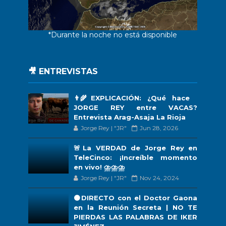
*Durante la noche no está disponible
🎥 ENTREVISTAS
👨‍🌾EXPLICACIÓN: ¿Qué hace
JORGE REY entre VACAS?
Entrevista Arag-Asaja La Rioja
Jorge Rey | "JR"
Jun 28, 2026
🚨La VERDAD de Jorge Rey en
TeleCinco: ¡Increíble momento
en vivo! ⛈️⛈️⛈️
Jorge Rey | "JR"
Nov 24, 2024
🟠DIRECTO con el Doctor Gaona
en la Reunión Secreta | NO TE
PIERDAS LAS PALABRAS DE IKER