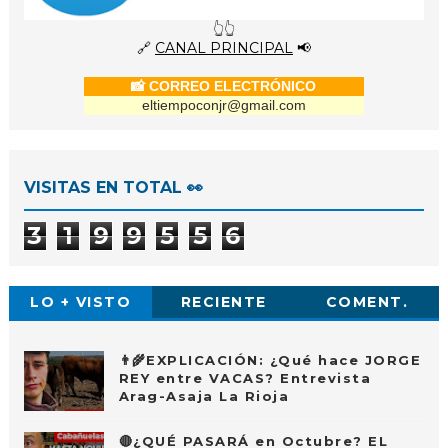
👆👆
🔗
CANAL PRINCIPAL
📢
📸 CORREO ELECTRÓNICO
eltiempoconjr@gmail.com
VISITAS EN TOTAL 👀
3
1
9
9
5
5
6
LO + VISTO
RECIENTE
COMENT.
👨‍🌾EXPLICACIÓN: ¿Qué hace JORGE
REY entre VACAS? Entrevista
Arag-Asaja La Rioja
🔴¿QUÉ PASARÁ en Octubre? EL