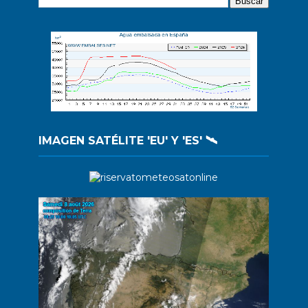
IMAGEN SATÉLITE 'EU' Y 'ES' 🛰️