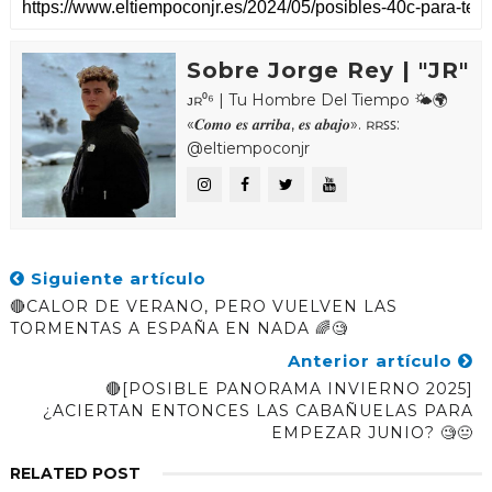
Sobre Jorge Rey | "JR"
ᴊʀ⁰⁶ | Tu Hombre Del Tiempo 🌤🌍
«𝑪𝒐𝒎𝒐 𝒆𝒔 𝒂𝒓𝒓𝒊𝒃𝒂, 𝒆𝒔 𝒂𝒃𝒂𝒋𝒐». ʀʀꜱꜱ:
@eltiempoconjr
Siguiente artículo
🔴CALOR DE VERANO, PERO VUELVEN LAS
TORMENTAS A ESPAÑA EN NADA 🌈🧐
Anterior artículo
🔴[POSIBLE PANORAMA INVIERNO 2025]
¿ACIERTAN ENTONCES LAS CABAÑUELAS PARA
EMPEZAR JUNIO? 🧐😐
RELATED POST