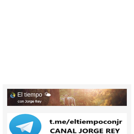
El tiempo 🌤️
con Jorge Rey