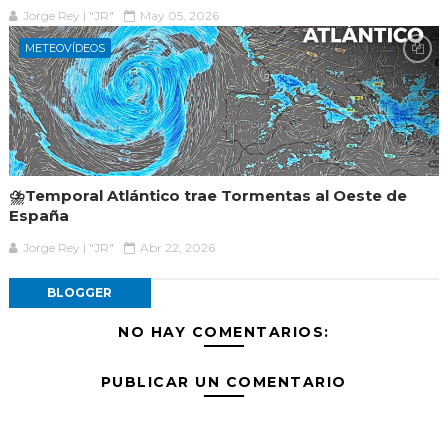
Jorge Rey | "JR"
May 05, 2026
METEOVÍDEOS
⛈️Temporal Atlántico trae Tormentas al Oeste de
España
Jorge Rey | "JR"
Abr 22, 2026
BLOGGER
NO HAY COMENTARIOS:
PUBLICAR UN COMENTARIO