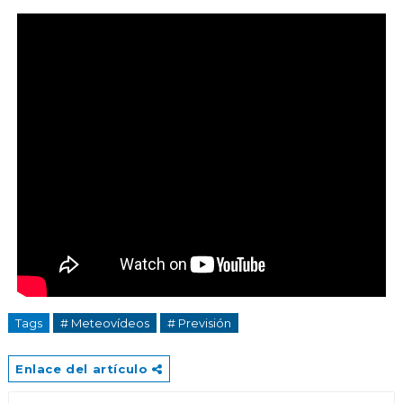
Tags
# Meteovídeos
# Previsión
Enlace del artículo