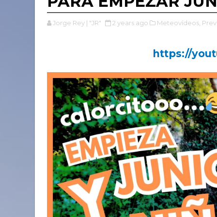
PARA EMPEZAR JUNI
Jorge Rey | "JR"
2 years ago
Meteovídeos,
Previ
https://yo