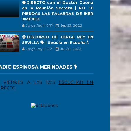
🟠DIRECTO con el Doctor Gaona
en la Reunión Secreta | NO TE
PIERDAS LAS PALABRAS DE IKER
JIMÉNEZ
Jorge Rey | "JR"
Sep 23, 2023
🔴DISCURSO DE JORGE REY EN
SEVILLA 🗣 | Sequía en España💧
Jorge Rey | "JR"
Jul 20, 2023
ADIO ESPINOSA MERINDADES 🎙️
VIERNES A LAS 12:15
ESCUCHAR EN
IRECTO