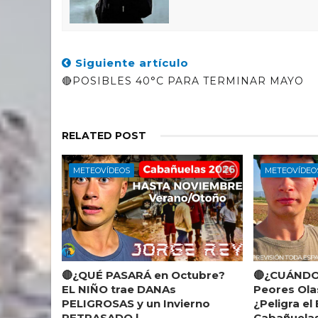
Siguiente artículo
🔴POSIBLES 40°C PARA TERMINAR MAYO
RELATED POST
METEOVÍDEOS
METEOVÍDEO
🔴¿QUÉ PASARÁ en Octubre?
🔴¿CUÁNDO 
EL NIÑO trae DANAs
Peores Ol
PELIGROSAS y un Invierno
¿Peligra el
RETRASADO |
Cabañuelas