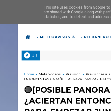
This site uses cookies from Google to d
are shared with Google along with perf
statistics, and to detect and address 
• METEOAVISOS ⚠️
• REFRANERO 
JR
Home
Meteovídeos
Previsión
Previsiones a l
ENTONCES LAS CABAÑUELAS PARA EMPEZAR JUNIO? 
🔴[POSIBLE PANORA
¿ACIERTAN ENTONC