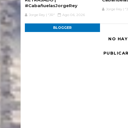
#CabañuelasJorgeRey
Jorge Rey | "
Jorge Rey | "JR"
Ago 06, 2026
BLOGGER
NO HAY
PUBLICA