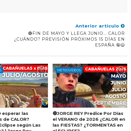
Anterior artículo
🔴FIN DE MAYO Y LLEGA JUNIO... CALOR
¿CUÁNDO? PREVISIÓN PRÓXIMOS 15 DÍAS EN
ESPAÑA 🤪😉
S
METEOVÍDEOS
esperar las
🔴JORGE REY Predice Por Días
as de CALOR?
el VERANO de 2026 ¿CALOR en
 Eclipse según Las
las FIESTAS? ¿TORMENTAS en
? | Jorge Rey
el ECLIPSE?