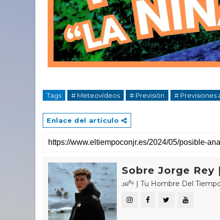
Tags
# Meteovídeos
# Previsión
# Previsiones 
Enlace del artículo
Sobre Jorge Rey |
ᴊʀ⁰⁶ | Tu Hombre Del Tiempo 🌤🌍 «𝑪