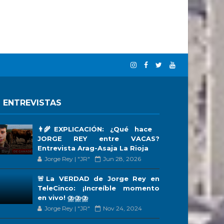
 ENTREVISTAS
👨‍🌾EXPLICACIÓN: ¿Qué hace
JORGE REY entre VACAS?
Entrevista Arag-Asaja La Rioja
Jorge Rey | "JR"
Jun 28, 2026
🚨La VERDAD de Jorge Rey en
TeleCinco: ¡Increíble momento
en vivo! ⛈️⛈️⛈️
Jorge Rey | "JR"
Nov 24, 2024