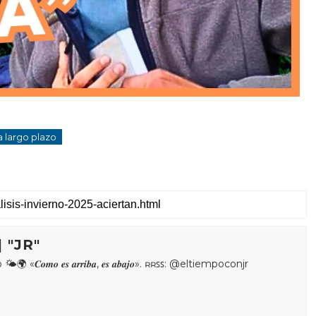
a largo plazo
 "JR"
𝒐𝒎𝒐 𝒆𝒔 𝒂𝒓𝒓𝒊𝒃𝒂, 𝒆𝒔 𝒂𝒃𝒂𝒋𝒐». ʀʀꜱꜱ: @eltiempoconjr