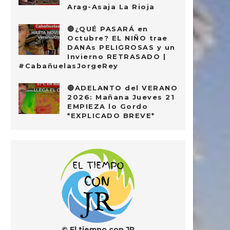
Arag-Asaja La Rioja
🔴¿QUÉ PASARÁ en
Octubre? EL NIÑO trae
DANAs PELIGROSAS y un
Invierno RETRASADO |
#CabañuelasJorgeRey
🔴ADELANTO del VERANO
2026: Mañana Jueves 21
EMPIEZA lo Gordo
*EXPLICADO BREVE*
© El tiempo con JR