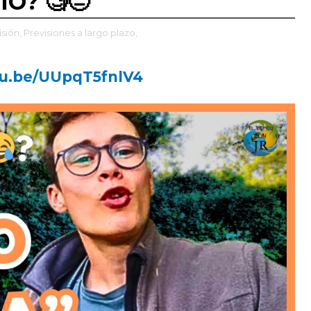
O? 🧐😐
sión,
Previsiones a largo plazo,
utu.be/UUpqT5fnlV4