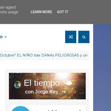
user-agent
erate usage
LEARN MORE
GOT IT
FO
 EL NIÑO trae DANAs PELIGROSAS y un Invierno RETRASADO
El tiempo 🌤️
con Jorge Rey
↪