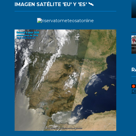
IMAGEN SATÉLITE 'EU' Y 'ES' 🛰️
R
D