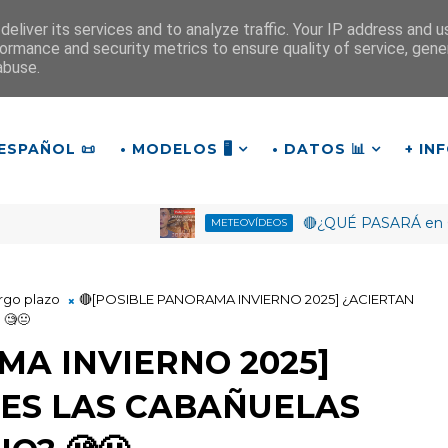
eliver its services and to analyze traffic. Your IP address and 
ormance and security metrics to ensure quality of service, gen
¡Buenas tardes!
abuse.
19
:
3
3
:
57
ESPAÑOL 📜
• MODELOS 🖥️
• DATOS 📊
+ IN
🔴¿QUÉ PASARÁ en Octubre?
METEOVÍDEOS
argo plazo
🔴[POSIBLE PANORAMA INVIERNO 2025] ¿ACIERTAN
🧐😐
MA INVIERNO 2025]
ES LAS CABAÑUELAS