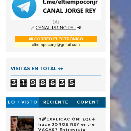
👆👆
🔗
CANAL PRINCIPAL
📢
📸 CORREO ELECTRÓNICO
eltiempoconjr@gmail.com
VISITAS EN TOTAL 👀
3
1
9
8
6
3
5
LO + VISTO
RECIENTE
COMENT.
👨‍🌾EXPLICACIÓN: ¿Qué
hace JORGE REY entre
VACAS? Entrevista