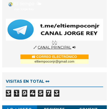
El tiempo 🌤️
con Jorge Rey
👆👆
🔗
CANAL PRINCIPAL
📢
📸 CORREO ELECTRÓNICO
eltiempoconjr@gmail.com
VISITAS EN TOTAL 👀
3
1
9
4
5
7
3