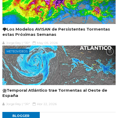
🌩️Los Modelos AVISAN de Persistentes Tormentas
estas Próximas Semanas
Jorge Rey | "JR"
May 05, 2026
METEOVÍDEOS
⛈️Temporal Atlántico trae Tormentas al Oeste de
España
Jorge Rey | "JR"
Abr 22, 2026
BLOGGER