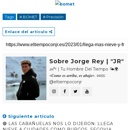
Tags
# BOMET
# Previsión
Enlace del artículo
Sobre Jorge Rey | "JR"
ᴊʀ⁰⁶ | Tu Hombre Del Tiempo 🌤🌍
«𝑪𝒐𝒎𝒐 𝒆𝒔 𝒂𝒓𝒓𝒊𝒃𝒂, 𝒆𝒔 𝒂𝒃𝒂𝒋𝒐». ʀʀꜱꜱ:
@eltiempoconjr
Siguiente artículo
🔴 LAS CABAÑUELAS NOS LO DIJERON: LLEGA
NIEVE A CIUDADES COMO BURGOS, SEGOVIA,