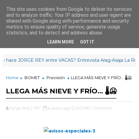
This site uses cookies from Google to deliver its services
and to analyze traffic. Your IP address and user-agent are
¡Buenos días madrugador!
shared with Google along with performance and security
7
:
4
3
:
54
metrics to ensure quality of service, generate usage
statistics, and to detect and address abuse.
LEARN MORE
GOT IT
ce JORGE REY entre VACAS? Entrevista Arag-Asaja La Rioja
Home
BOMET
Previsión
LLEGA MÁS NIEVE Y FRÍO... 🌡️🥶
LLEGA MÁS NIEVE Y FRÍO... 🌡️🥶
Jorge Rey | "JR"
4 years ago
BOMET,
Previsión,