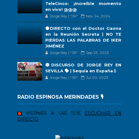
TeleCinco: ¡Increíble momento
en vivo! ⛈️⛈️⛈️
Jorge Rey | "JR"
Nov 24, 2024
🟠DIRECTO con el Doctor Gaona
en la Reunión Secreta | NO TE
PIERDAS LAS PALABRAS DE IKER
JIMÉNEZ
Jorge Rey | "JR"
Sep 23, 2023
🔴DISCURSO DE JORGE REY EN
SEVILLA 🗣 | Sequía en España💧
Jorge Rey | "JR"
Jul 20, 2023
RADIO ESPINOSA MERINDADES 🎙️
VIERNES A LAS 12:15
ESCUCHAR EN
DIRECTO