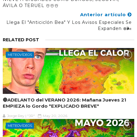
ÁVILA O TERUEL ☃️☃️☃️
Anterior artículo
Llega El "anticiclón Bea" Y Los Avisos Especiales Se
Expanden ❄️🌬️
RELATED POST
METEOVÍDEOS
🔴ADELANTO del VERANO 2026: Mañana Jueves 21
EMPIEZA lo Gordo *EXPLICADO BREVE*
Jorge Rey | "JR"
May 20, 2026
METEOVÍDEOS