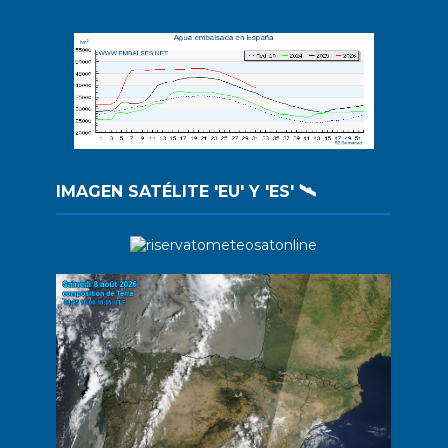
IMAGEN SATÉLITE 'EU' Y 'ES' 🛰️