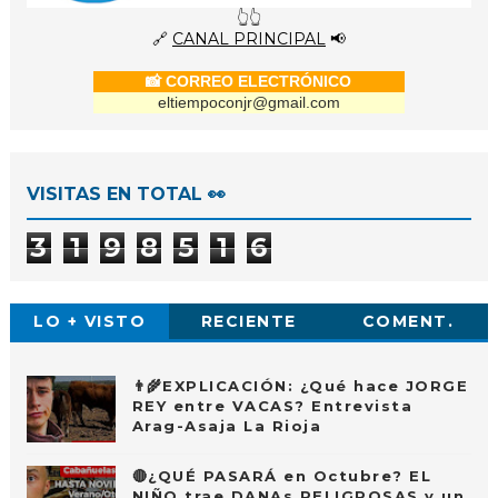
👆👆
🔗
CANAL PRINCIPAL
📢
📸 CORREO ELECTRÓNICO
eltiempoconjr@gmail.com
VISITAS EN TOTAL 👀
3
1
9
8
5
1
6
LO + VISTO
RECIENTE
COMENT.
👨‍🌾EXPLICACIÓN: ¿Qué hace JORGE
REY entre VACAS? Entrevista
Arag-Asaja La Rioja
🔴¿QUÉ PASARÁ en Octubre? EL
NIÑO trae DANAs PELIGROSAS y un