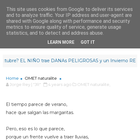
This site uses cookies from Google to deliver its services
and to analyze traffic. Your IP address and user-agent are
¡Buenas tardes!
shared with Google along with performance and security
18
:
1
4
:
14
metrics to ensure quality of service, generate usage
statistics, and to detect and address abuse.
LEARN MORE
GOT IT
re? EL NIÑO trae DANAs PELIGROSAS y un Invierno RETRASA
Home
OMET naturalite
Jorge Rey | "JR"
4 years ago
OMET naturalite,
El tiempo parece de verano,
hace que salgan las margaritas.
Pero, eso es lo que parece,
porque un frente vuelve a traer lluvias,