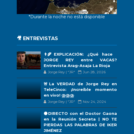
*Durante la noche no está disponible
🎥 ENTREVISTAS
👨‍🌾EXPLICACIÓN: ¿Qué hace
JORGE REY entre VACAS?
Entrevista Arag-Asaja La Rioja
Jorge Rey | "JR"
Jun 28, 2026
🚨La VERDAD de Jorge Rey en
TeleCinco: ¡Increíble momento
en vivo! ⛈️⛈️⛈️
Jorge Rey | "JR"
Nov 24, 2024
🟠DIRECTO con el Doctor Gaona
en la Reunión Secreta | NO TE
PIERDAS LAS PALABRAS DE IKER
JIMÉNEZ