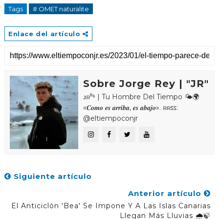
Tags
# OMET naturalite
Enlace del artículo
Sobre Jorge Rey | "JR"
ᴊʀ⁰⁶ | Tu Hombre Del Tiempo 🌤🌍
«𝑪𝒐𝒎𝒐 𝒆𝒔 𝒂𝒓𝒓𝒊𝒃𝒂, 𝒆𝒔 𝒂𝒃𝒂𝒋𝒐». ʀʀꜱꜱ:
@eltiempoconjr
Siguiente artículo
Anterior artículo
El Anticiclón 'Bea' Se Impone Y A Las Islas Canarias
Llegan Más Lluvias 🌧️🍃