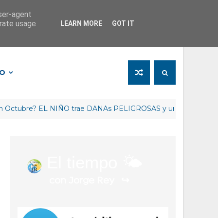
user-agent
erate usage
LEARN MORE
GOT IT
FO
bre? EL NIÑO trae DANAs PELIGROSAS y un Invierno RETRAS
El tiempo 🌤️
con Jorge Rey
↪