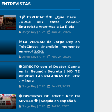
 ENTREVISTAS
👨‍🌾EXPLICACIÓN: ¿Qué hace
JORGE REY entre VACAS?
Entrevista Arag-Asaja La Rioja
Jorge Rey | "JR"
Jun 28, 2026
🚨La VERDAD de Jorge Rey en
TeleCinco: ¡Increíble momento
en vivo! ⛈️⛈️⛈️
Jorge Rey | "JR"
Nov 24, 2024
🟠DIRECTO con el Doctor Gaona
en la Reunión Secreta | NO TE
PIERDAS LAS PALABRAS DE IKER
JIMÉNEZ
Jorge Rey | "JR"
Sep 23, 2023
🔴DISCURSO DE JORGE REY EN
SEVILLA 🗣 | Sequía en España💧
Jorge Rey | "JR"
Jul 20, 2023