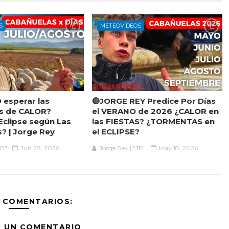
S
METEOVÍDEOS
esperar las
🔴JORGE REY Predice Por Días
as de CALOR?
el VERANO de 2026 ¿CALOR en
 Eclipse según Las
las FIESTAS? ¿TORMENTAS en
? | Jorge Rey
el ECLIPSE?
JR"
Jun 28, 2026
Jorge Rey | "JR"
May 18, 2026
 COMENTARIOS:
R UN COMENTARIO