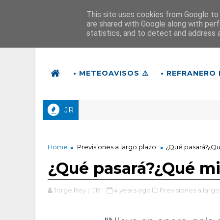
This site uses cookies from Google to d
are shared with Google along with perf
statistics, and to detect and address 
• METEOAVISOS ⚠️
• REFRANERO 
JR
Home
Previsiones a largo plazo
¿Qué pasará?¿Qué
¿Qué pasará?¿Qué mis
Jorge Rey | "JR"
4 years ago
Previsiones a largo