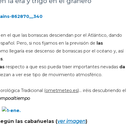
n la era y trigo en el granero"
en el que las borrascas desciendan por el Atlántico, dando
español. Pero, si nos fijamos en la previsión de
las
o llegaría ese descenso de borrascas por el océano y, así
as
.
as
respecto a que eso pueda traer importantes nevadas
da
iezan a ver ese tipo de movimiento atmosférico.
rológica Tradicional (
ometmeteo.es
)... iréis descubriendo el
iempoaltiempo
según las cabañuelas (
ver imagen
)