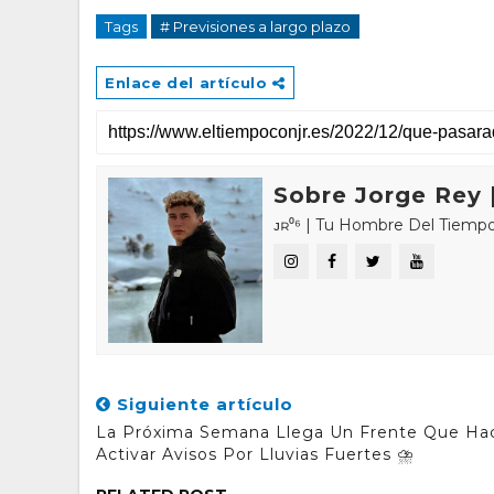
Tags
# Previsiones a largo plazo
Enlace del artículo
Sobre Jorge Rey |
ᴊʀ⁰⁶ | Tu Hombre Del Tiempo 🌤🌍 «𝑪
Siguiente artículo
La Próxima Semana Llega Un Frente Que Ha
Activar Avisos Por Lluvias Fuertes ⛈️