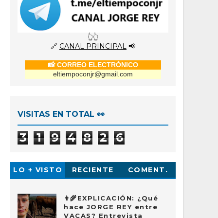
👆👆
🔗
CANAL PRINCIPAL
📢
📸 CORREO ELECTRÓNICO
eltiempoconjr@gmail.com
VISITAS EN TOTAL 👀
3
1
9
4
8
2
6
LO + VISTO
RECIENTE
COMENT.
👨‍🌾EXPLICACIÓN: ¿Qué
hace JORGE REY entre
VACAS? Entrevista