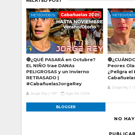
RELATED POST
METEOVÍDEOS
METEOVÍDEO
🔴¿QUÉ PASARÁ en Octubre?
🔴¿CUÁNDO 
EL NIÑO trae DANAs
Peores Ol
PELIGROSAS y un Invierno
¿Peligra el
RETRASADO |
Cabañuelas
#CabañuelasJorgeRey
Jorge Rey | "
Jorge Rey | "JR"
Ago 06, 2026
BLOGGER
NO HAY
PUBLICA