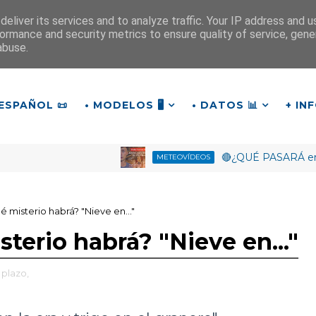
eliver its services and to analyze traffic. Your IP address and 
ormance and security metrics to ensure quality of service, gen
¡Buenos días!
abuse.
10
:
3
7
:
15
ESPAÑOL 📜
• MODELOS 🖥️
• DATOS 📊
+ IN
🔴¿QUÉ PASARÁ en Octu
METEOVÍDEOS
 misterio habrá? "Nieve en..."
terio habrá? "Nieve en..."
 plazo,