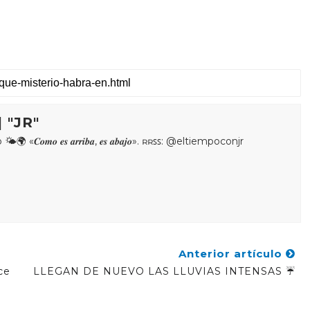
 "JR"
𝒐𝒎𝒐 𝒆𝒔 𝒂𝒓𝒓𝒊𝒃𝒂, 𝒆𝒔 𝒂𝒃𝒂𝒋𝒐». ʀʀꜱꜱ: @eltiempoconjr
Anterior artículo
ce
LLEGAN DE NUEVO LAS LLUVIAS INTENSAS ☔