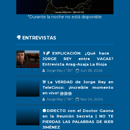
*Durante la noche no está disponible
🎥 ENTREVISTAS
👨‍🌾EXPLICACIÓN: ¿Qué hace
JORGE REY entre VACAS?
Entrevista Arag-Asaja La Rioja
Jorge Rey | "JR"
Jun 28, 2026
🚨La VERDAD de Jorge Rey en
TeleCinco: ¡Increíble momento
en vivo! ⛈️⛈️⛈️
Jorge Rey | "JR"
Nov 24, 2024
🟠DIRECTO con el Doctor Gaona
en la Reunión Secreta | NO TE
PIERDAS LAS PALABRAS DE IKER
JIMÉNEZ