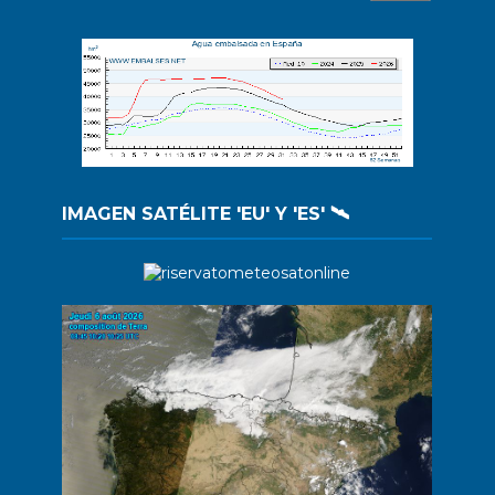
IMAGEN SATÉLITE 'EU' Y 'ES' 🛰️