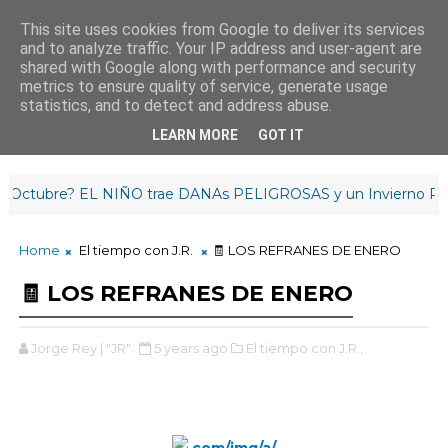
This site uses cookies from Google to deliver its services
and to analyze traffic. Your IP address and user-agent are
¡Buenas tardes!
shared with Google along with performance and security
21
:
1
5
:
42
metrics to ensure quality of service, generate usage
statistics, and to detect and address abuse.
LEARN MORE
GOT IT
ubre? EL NIÑO trae DANAs PELIGROSAS y un Invierno RETR
Home
El tiempo con J.R.
🧾 LOS REFRANES DE ENERO
🧾 LOS REFRANES DE ENERO
Jorge Rey | "JR"
5 years ago
El tiempo con J.R.,