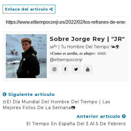
Enlace del artículo
Sobre Jorge Rey | "JR"
ᴊʀ⁰⁶ | Tu Hombre Del Tiempo 🌤🌍
«𝑪𝒐𝒎𝒐 𝒆𝒔 𝒂𝒓𝒓𝒊𝒃𝒂, 𝒆𝒔 𝒂𝒃𝒂𝒋𝒐». ʀʀꜱꜱ:
@eltiempoconjr
Siguiente artículo
☃️El Día Mundial Del Hombre Del Tiempo | Las
Mejores Fotos De La Semana📷
Anterior artículo
El Tiempo En España Del 3 Al 5 De Febrero