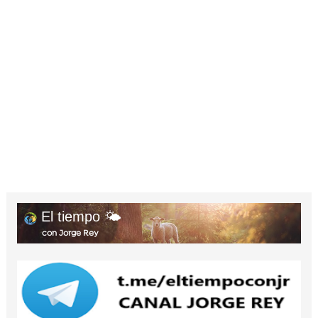
El tiempo 🌤️
con Jorge Rey