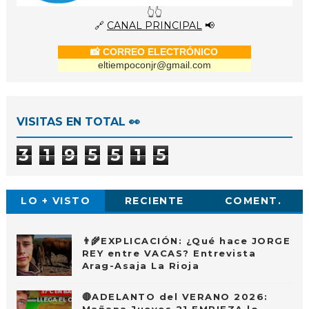
👆👆
🔗
CANAL PRINCIPAL
📢
📸 CORREO ELECTRÓNICO
eltiempoconjr@gmail.com
VISITAS EN TOTAL 👀
3
1
9
5
5
1
5
LO + VISTO
RECIENTE
COMENT.
👨‍🌾EXPLICACIÓN: ¿Qué hace JORGE
REY entre VACAS? Entrevista
Arag-Asaja La Rioja
🔴ADELANTO del VERANO 2026: