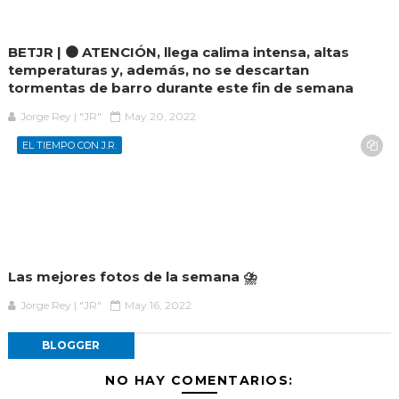
BETJR | 🟠 ATENCIÓN, llega calima intensa, altas
temperaturas y, además, no se descartan
tormentas de barro durante este fin de semana
Jorge Rey | "JR"
May 20, 2022
EL TIEMPO CON J.R.
Las mejores fotos de la semana ⛈️
Jorge Rey | "JR"
May 16, 2022
BLOGGER
NO HAY COMENTARIOS: