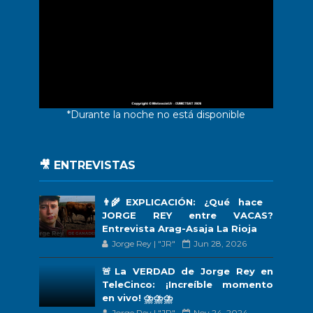
*Durante la noche no está disponible
🎥 ENTREVISTAS
👨‍🌾EXPLICACIÓN: ¿Qué hace
JORGE REY entre VACAS?
Entrevista Arag-Asaja La Rioja
Jorge Rey | "JR"
Jun 28, 2026
🚨La VERDAD de Jorge Rey en
TeleCinco: ¡Increíble momento
en vivo! ⛈️⛈️⛈️
Jorge Rey | "JR"
Nov 24, 2024