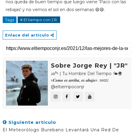
nos queda de buen tiempo que luego viene 'Paco con las
rebajas' y no vemos el sol en dos semanas 😄😄.
Tags
# El tiempo con J.R.
Enlace del artículo
Sobre Jorge Rey | "JR"
ᴊʀ⁰⁶ | Tu Hombre Del Tiempo 🌤🌍
«𝑪𝒐𝒎𝒐 𝒆𝒔 𝒂𝒓𝒓𝒊𝒃𝒂, 𝒆𝒔 𝒂𝒃𝒂𝒋𝒐». ʀʀꜱꜱ:
@eltiempoconjr
Siguiente artículo
El Meteorólogo Burebano Levantará Una Red De