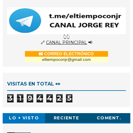
👆👆
🔗
CANAL PRINCIPAL
📢
📸 CORREO ELECTRÓNICO
eltiempoconjr@gmail.com
VISITAS EN TOTAL 👀
3
1
9
4
4
2
5
LO + VISTO
RECIENTE
COMENT.