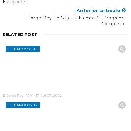
Estaciones
Anterior artículo
Jorge Rey En "¿Lo Hablamos?" [programa
Completo]
RELATED POST
EL TIEMPO CON J.R.
Jorge Rey | "JR"
Jul 07, 2022
EL TIEMPO CON J.R.