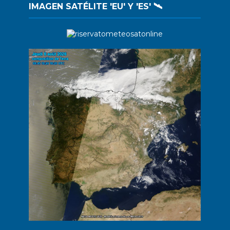
IMAGEN SATÉLITE 'EU' Y 'ES' 🛰️