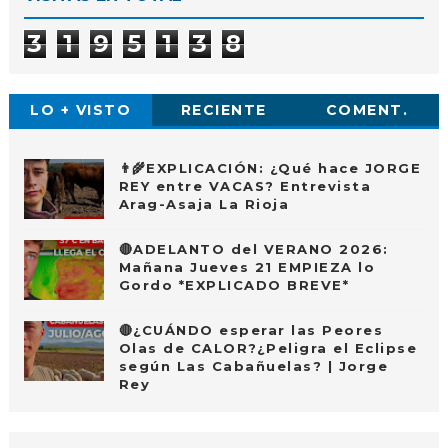
3
1
9
5
1
3
8
LO + VISTO
RECIENTE
COMENT.
👨‍🌾EXPLICACIÓN: ¿Qué hace JORGE
REY entre VACAS? Entrevista
Arag-Asaja La Rioja
🔴ADELANTO del VERANO 2026:
Mañana Jueves 21 EMPIEZA lo
Gordo *EXPLICADO BREVE*
🔴¿CUÁNDO esperar las Peores
Olas de CALOR?¿Peligra el Eclipse
según Las Cabañuelas? | Jorge
Rey