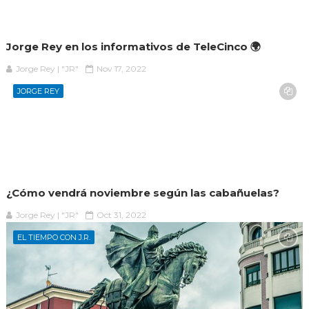
Jorge Rey en los informativos de TeleCinco 🌍
Jorge Rey | "JR"
Nov 17, 2022
JORGE REY
¿Cómo vendrá noviembre según las cabañuelas?
Jorge Rey | "JR"
Oct 31, 2022
EL TIEMPO CON J.R.