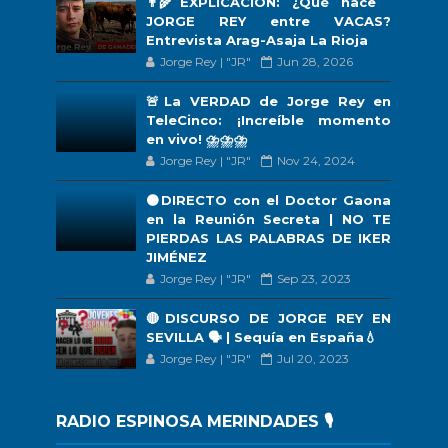
👨‍🌾EXPLICACIÓN: ¿Qué hace
JORGE REY entre VACAS?
Entrevista Arag-Asaja La Rioja
Jorge Rey | "JR"
Jun 28, 2026
🚨La VERDAD de Jorge Rey en
TeleCinco: ¡Increíble momento
en vivo! ⛈️⛈️⛈️
Jorge Rey | "JR"
Nov 24, 2024
🟠DIRECTO con el Doctor Gaona
en la Reunión Secreta | NO TE
PIERDAS LAS PALABRAS DE IKER
JIMÉNEZ
Jorge Rey | "JR"
Sep 23, 2023
🔴DISCURSO DE JORGE REY EN
SEVILLA 🗣 | Sequía en España💧
Jorge Rey | "JR"
Jul 20, 2023
RADIO ESPINOSA MERINDADES 🎙️