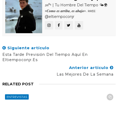
ᴊʀ⁰⁶ | Tu Hombre Del Tiempo 🌤🌍
«𝑪𝒐𝒎𝒐 𝒆𝒔 𝒂𝒓𝒓𝒊𝒃𝒂, 𝒆𝒔 𝒂𝒃𝒂𝒋𝒐». ʀʀꜱꜱ:
@eltiempoconjr
Siguiente artículo
Esta Tarde Previsión Del Tiempo Aquí En
Eltiempoconjr.es
Anterior artículo
Las Mejores De La Semana
RELATED POST
ENTREVISTAS