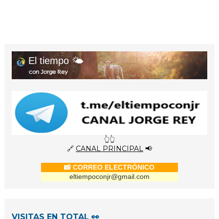
El tiempo 🌤️
con Jorge Rey
👆👆
🔗
CANAL PRINCIPAL
📢
📸 CORREO ELECTRÓNICO
eltiempoconjr@gmail.com
VISITAS EN TOTAL 👀