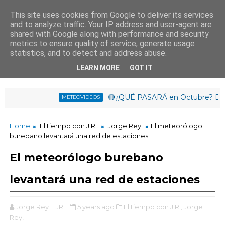
This site uses cookies from Google to deliver its services
and to analyze traffic. Your IP address and user-agent are
¡Buen día!
shared with Google along with performance and security
16
:
0
6
:
55
metrics to ensure quality of service, generate usage
statistics, and to detect and address abuse.
LEARN MORE
GOT IT
🔴¿QUÉ PASARÁ en Octubre? EL NIÑO 
METEOVÍDEOS
ANO de 2026 ¿CALOR en las FIESTAS? ¿TORMENTAS en el ECLI
Home
El tiempo con J.R.
Jorge Rey
El meteorólogo
burebano levantará una red de estaciones
El meteorólogo burebano
levantará una red de estaciones
Jorge Rey | "JR"
5 years ago
El tiempo con J.R.,
Jorge
Rey,