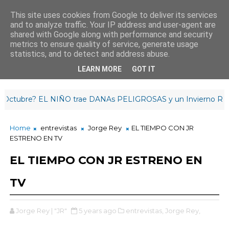
This site uses cookies from Google to deliver its services
and to analyze traffic. Your IP address and user-agent are
¡Hasta mañana!
shared with Google along with performance and security
3
:
4
4
:
12
metrics to ensure quality of service, generate usage
statistics, and to detect and address abuse.
LEARN MORE
GOT IT
ubre? EL NIÑO trae DANAs PELIGROSAS y un Invierno RETRA
Home
entrevistas
Jorge Rey
EL TIEMPO CON JR
ESTRENO EN TV
EL TIEMPO CON JR ESTRENO EN
TV
Jorge Rey | "JR"
5 years ago
entrevistas,
Jorge Rey,