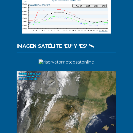
IMAGEN SATÉLITE 'EU' Y 'ES' 🛰️