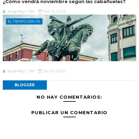
¿Cómo vendrá noviembre según las cabañuelas?
Jorge Rey | "JR"
Oct 31, 2022
EL TIEMPO CON J.R.
Jorge Rey | "JR"
Jul 07, 2022
BLOGGER
NO HAY COMENTARIOS:
PUBLICAR UN COMENTARIO