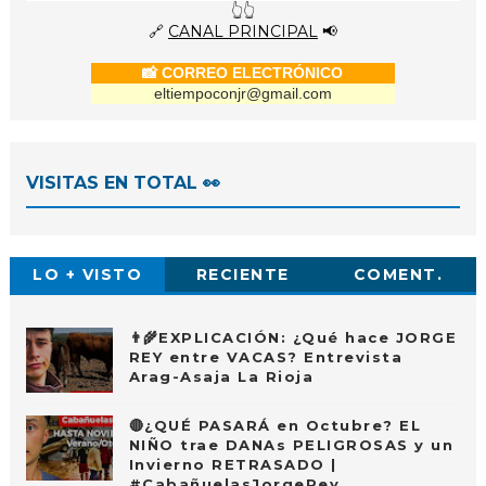
👆👆
🔗
CANAL PRINCIPAL
📢
📸 CORREO ELECTRÓNICO
eltiempoconjr@gmail.com
VISITAS EN TOTAL 👀
LO + VISTO
RECIENTE
COMENT.
👨‍🌾EXPLICACIÓN: ¿Qué hace JORGE
REY entre VACAS? Entrevista
Arag-Asaja La Rioja
🔴¿QUÉ PASARÁ en Octubre? EL
NIÑO trae DANAs PELIGROSAS y un
Invierno RETRASADO |
#CabañuelasJorgeRey