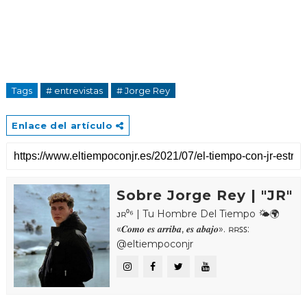
Tags
# entrevistas
# Jorge Rey
Enlace del artículo
Sobre Jorge Rey | "JR"
ᴊʀ⁰⁶ | Tu Hombre Del Tiempo 🌤🌍
«𝑪𝒐𝒎𝒐 𝒆𝒔 𝒂𝒓𝒓𝒊𝒃𝒂, 𝒆𝒔 𝒂𝒃𝒂𝒋𝒐». ʀʀꜱꜱ:
@eltiempoconjr