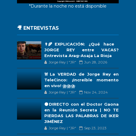
*Durante la noche no está disponible
🎥 ENTREVISTAS
👨‍🌾EXPLICACIÓN: ¿Qué hace
JORGE REY entre VACAS?
Entrevista Arag-Asaja La Rioja
Jorge Rey | "JR"
Jun 28, 2026
🚨La VERDAD de Jorge Rey en
TeleCinco: ¡Increíble momento
en vivo! ⛈️⛈️⛈️
Jorge Rey | "JR"
Nov 24, 2024
🟠DIRECTO con el Doctor Gaona
en la Reunión Secreta | NO TE
PIERDAS LAS PALABRAS DE IKER
JIMÉNEZ
Jorge Rey | "JR"
Sep 23, 2023