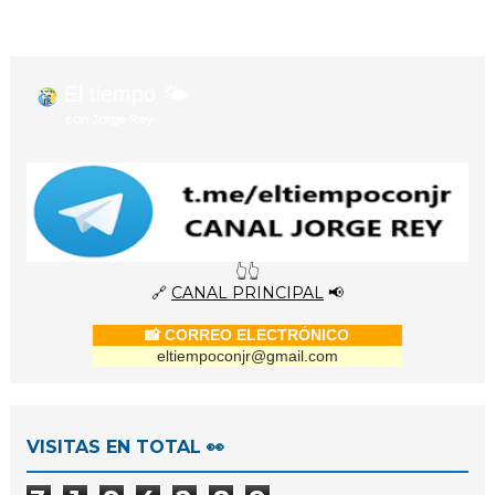
El tiempo 🌤️
con Jorge Rey
👆👆
🔗
CANAL PRINCIPAL
📢
📸 CORREO ELECTRÓNICO
eltiempoconjr@gmail.com
VISITAS EN TOTAL 👀