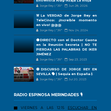
Entrevista Arag-Asaja La Rioja
Jorge Rey | "JR"
Jun 28, 2026
🚨La VERDAD de Jorge Rey en
TeleCinco: ¡Increíble momento
en vivo! ⛈️⛈️⛈️
Jorge Rey | "JR"
Nov 24, 2024
🟠DIRECTO con el Doctor Gaona
en la Reunión Secreta | NO TE
PIERDAS LAS PALABRAS DE IKER
JIMÉNEZ
Jorge Rey | "JR"
Sep 23, 2023
🔴DISCURSO DE JORGE REY EN
SEVILLA 🗣 | Sequía en España💧
Jorge Rey | "JR"
Jul 20, 2023
RADIO ESPINOSA MERINDADES 🎙️
VIERNES A LAS 12:15
ESCUCHAR EN