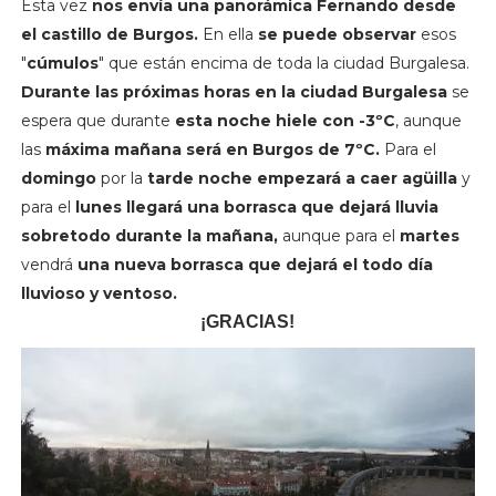
Esta vez
nos envía una panorámica Fernando desde
el castillo de Burgos.
En ella
se puede observar
esos
"
cúmulos
" que están encima de toda la ciudad Burgalesa.
Durante las próximas horas en la ciudad Burgalesa
se
espera que durante
esta noche hiele con -3ºC
, aunque
las
máxima mañana será en Burgos de 7ºC.
Para el
domingo
por la
tarde noche empezará a caer agüilla
y
para el
lunes llegará una borrasca que dejará lluvia
sobretodo durante la mañana,
aunque para el
martes
vendrá
una nueva borrasca que dejará el todo día
lluvioso y ventoso.
¡GRACIAS!