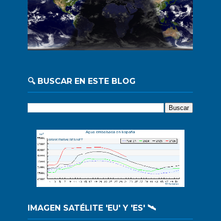
🔍 BUSCAR EN ESTE BLOG
IMAGEN SATÉLITE 'EU' Y 'ES' 🛰️