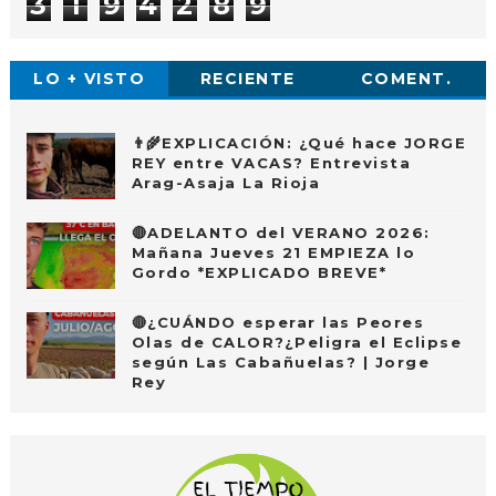
3
1
9
4
2
8
9
LO + VISTO
RECIENTE
COMENT.
👨‍🌾EXPLICACIÓN: ¿Qué hace JORGE
REY entre VACAS? Entrevista
Arag-Asaja La Rioja
🔴ADELANTO del VERANO 2026:
Mañana Jueves 21 EMPIEZA lo
Gordo *EXPLICADO BREVE*
🔴¿CUÁNDO esperar las Peores
Olas de CALOR?¿Peligra el Eclipse
según Las Cabañuelas? | Jorge
Rey