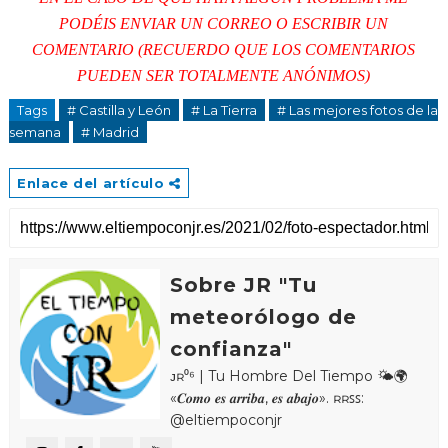
PODÉIS ENVIAR UN CORREO O ESCRIBIR UN
COMENTARIO (RECUERDO QUE LOS COMENTARIOS
PUEDEN SER TOTALMENTE ANÓNIMOS)
Tags
# Castilla y León
# La Tierra
# Las mejores fotos de la
semana
# Madrid
Enlace del artículo
Sobre JR "Tu
meteorólogo de
confianza"
ᴊʀ⁰⁶ | Tu Hombre Del Tiempo 🌤🌍
«𝑪𝒐𝒎𝒐 𝒆𝒔 𝒂𝒓𝒓𝒊𝒃𝒂, 𝒆𝒔 𝒂𝒃𝒂𝒋𝒐». ʀʀꜱꜱ:
@eltiempoconjr