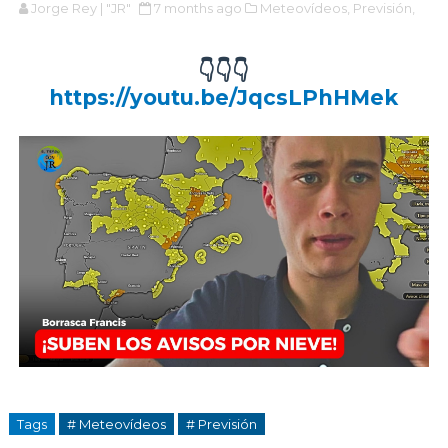
Jorge Rey | "JR"
7 months ago
Meteovídeos,
Previsión,
👇👇👇
https://youtu.be/JqcsLPhHMek
Tags
# Meteovídeos
# Previsión