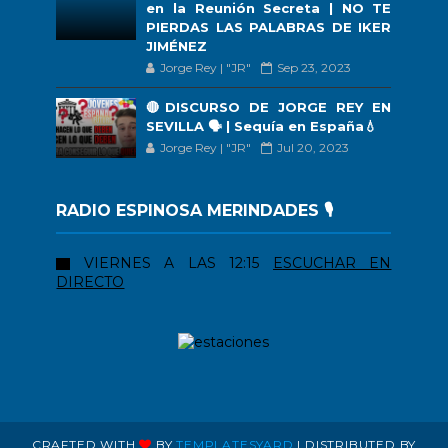
en la Reunión Secreta | NO TE
PIERDAS LAS PALABRAS DE IKER
JIMÉNEZ
Jorge Rey | "JR"
Sep 23, 2023
🔴DISCURSO DE JORGE REY EN
SEVILLA 🗣 | Sequía en España💧
Jorge Rey | "JR"
Jul 20, 2023
RADIO ESPINOSA MERINDADES 🎙️
VIERNES A LAS 12:15
ESCUCHAR EN
DIRECTO
CRAFTED WITH
BY
TEMPLATESYARD
| DISTRIBUTED BY