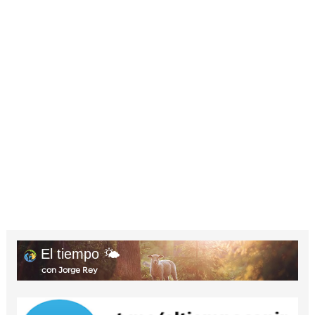
El tiempo 🌤️
con Jorge Rey