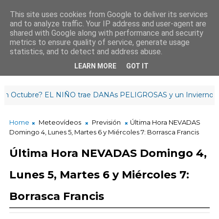
This site uses cookies from Google to deliver its services
and to analyze traffic. Your IP address and user-agent are
¡Hasta mañana!
shared with Google along with performance and security
5
:
2
7
:
52
metrics to ensure quality of service, generate usage
statistics, and to detect and address abuse.
LEARN MORE
GOT IT
tubre? EL NIÑO trae DANAs PELIGROSAS y un Invierno RET
Home
Meteovídeos
Previsión
Última Hora NEVADAS
Domingo 4, Lunes 5, Martes 6 y Miércoles 7: Borrasca Francis
Última Hora NEVADAS Domingo 4,
Lunes 5, Martes 6 y Miércoles 7:
Borrasca Francis