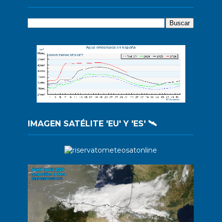
IMAGEN SATÉLITE 'EU' Y 'ES' 🛰️