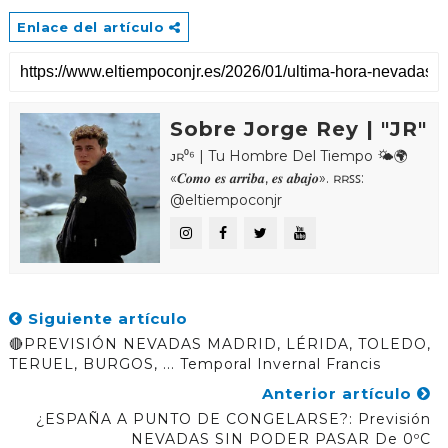
Enlace del artículo
Sobre Jorge Rey | "JR"
ᴊʀ⁰⁶ | Tu Hombre Del Tiempo 🌤🌍
«𝑪𝒐𝒎𝒐 𝒆𝒔 𝒂𝒓𝒓𝒊𝒃𝒂, 𝒆𝒔 𝒂𝒃𝒂𝒋𝒐». ʀʀꜱꜱ:
@eltiempoconjr
Siguiente artículo
🔴PREVISIÓN NEVADAS MADRID, LÉRIDA, TOLEDO,
TERUEL, BURGOS, ... Temporal Invernal Francis
Anterior artículo
¿ESPAÑA A PUNTO DE CONGELARSE?: Previsión
NEVADAS SIN PODER PASAR De 0ºC