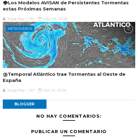
🌩️Los Modelos AVISAN de Persistentes Tormentas
estas Próximas Semanas
Jorge Rey | "JR"
May 05, 2026
METEOVÍDEOS
⛈️Temporal Atlántico trae Tormentas al Oeste de
España
Jorge Rey | "JR"
Abr 22, 2026
BLOGGER
NO HAY COMENTARIOS:
PUBLICAR UN COMENTARIO