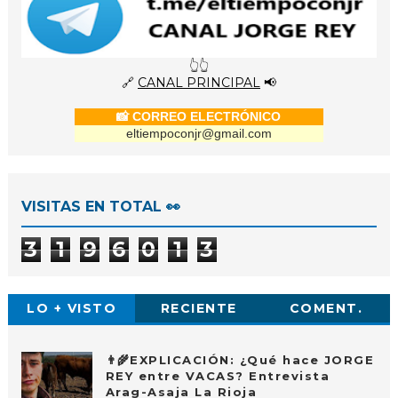
👆👆
🔗
CANAL PRINCIPAL
📢
📸 CORREO ELECTRÓNICO
eltiempoconjr@gmail.com
VISITAS EN TOTAL 👀
3
1
9
6
0
1
3
LO + VISTO
RECIENTE
COMENT.
👨‍🌾EXPLICACIÓN: ¿Qué hace JORGE
REY entre VACAS? Entrevista
Arag-Asaja La Rioja