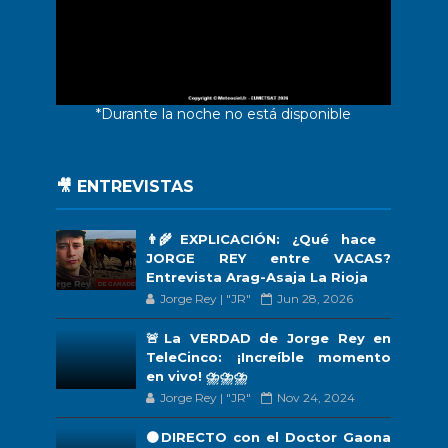
*Durante la noche no está disponible
🎥 ENTREVISTAS
👨‍🌾EXPLICACIÓN: ¿Qué hace
JORGE REY entre VACAS?
Entrevista Arag-Asaja La Rioja
Jorge Rey | "JR"
Jun 28, 2026
🚨La VERDAD de Jorge Rey en
TeleCinco: ¡Increíble momento
en vivo! ⛈️⛈️⛈️
Jorge Rey | "JR"
Nov 24, 2024
🟠DIRECTO con el Doctor Gaona