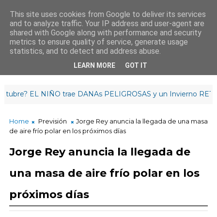
This site uses cookies from Google to deliver its services
and to analyze traffic. Your IP address and user-agent are
¡Buenas tardes!
shared with Google along with performance and security
20
:
5
4
:
30
metrics to ensure quality of service, generate usage
statistics, and to detect and address abuse.
LEARN MORE
GOT IT
e? EL NIÑO trae DANAs PELIGROSAS y un Invierno RETRASAD
Home
Previsión
Jorge Rey anuncia la llegada de una masa
de aire frío polar en los próximos días
Jorge Rey anuncia la llegada de
una masa de aire frío polar en los
próximos días