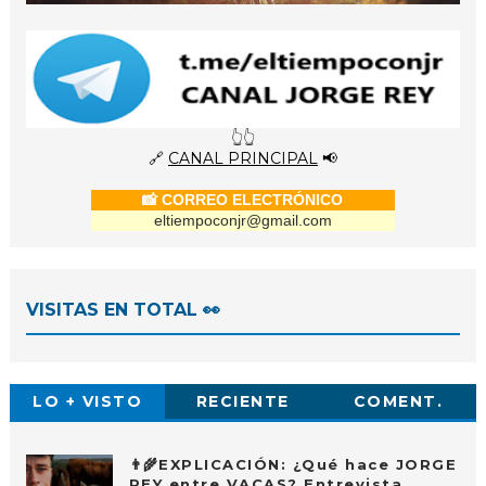
👆👆
🔗
CANAL PRINCIPAL
📢
📸 CORREO ELECTRÓNICO
eltiempoconjr@gmail.com
VISITAS EN TOTAL 👀
LO + VISTO
RECIENTE
COMENT.
👨‍🌾EXPLICACIÓN: ¿Qué hace JORGE
REY entre VACAS? Entrevista