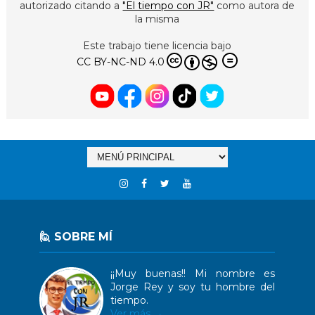
autorizado citando a
"El tiempo con JR"
como autora de
la misma
Este trabajo tiene licencia bajo
CC BY-NC-ND 4.0
🙋 SOBRE MÍ
¡¡Muy buenas!! Mi nombre es
Jorge Rey y soy tu hombre del
tiempo.
Ver más →