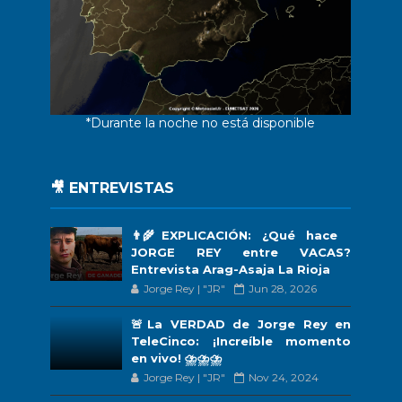
*Durante la noche no está disponible
🎥 ENTREVISTAS
👨‍🌾EXPLICACIÓN: ¿Qué hace
JORGE REY entre VACAS?
Entrevista Arag-Asaja La Rioja
Jorge Rey | "JR"
Jun 28, 2026
🚨La VERDAD de Jorge Rey en
TeleCinco: ¡Increíble momento
en vivo! ⛈️⛈️⛈️
Jorge Rey | "JR"
Nov 24, 2024