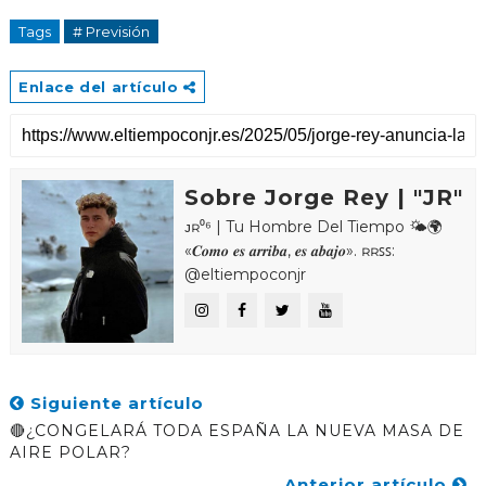
Tags
# Previsión
Enlace del artículo
Sobre Jorge Rey | "JR"
ᴊʀ⁰⁶ | Tu Hombre Del Tiempo 🌤🌍
«𝑪𝒐𝒎𝒐 𝒆𝒔 𝒂𝒓𝒓𝒊𝒃𝒂, 𝒆𝒔 𝒂𝒃𝒂𝒋𝒐». ʀʀꜱꜱ:
@eltiempoconjr
Siguiente artículo
🔴¿CONGELARÁ TODA ESPAÑA LA NUEVA MASA DE
AIRE POLAR?
Anterior artículo