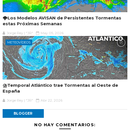
🌩️Los Modelos AVISAN de Persistentes Tormentas
estas Próximas Semanas
Jorge Rey | "JR"
May 05, 2026
METEOVÍDEOS
⛈️Temporal Atlántico trae Tormentas al Oeste de
España
Jorge Rey | "JR"
Abr 22, 2026
BLOGGER
NO HAY COMENTARIOS: