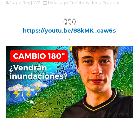
Jorge Rey | "JR"
1 year ago
Meteovídeos,
Previsión,
👇👇👇
https://youtu.be/88kMK_caw6s