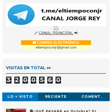
👆👆
🔗
CANAL PRINCIPAL
📢
📸 CORREO ELECTRÓNICO
eltiempoconjr@gmail.com
VISITAS EN TOTAL 👀
3
2
0
0
5
6
0
LO + VISTO
RECIENTE
COMENT.
🔴¿QUÉ PASARÁ en Octubre? EL