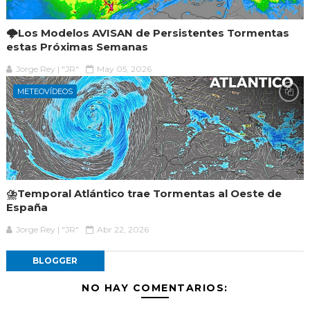
🌩️Los Modelos AVISAN de Persistentes Tormentas
estas Próximas Semanas
Jorge Rey | "JR"
May 05, 2026
METEOVÍDEOS
⛈️Temporal Atlántico trae Tormentas al Oeste de
España
Jorge Rey | "JR"
Abr 22, 2026
BLOGGER
NO HAY COMENTARIOS: