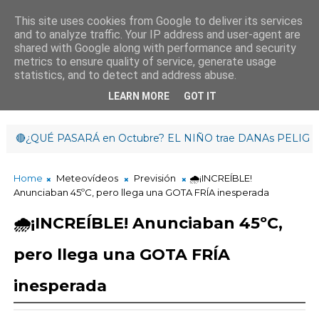
This site uses cookies from Google to deliver its services
and to analyze traffic. Your IP address and user-agent are
¡Hasta mañana!
shared with Google along with performance and security
5
:
3
7
:
59
metrics to ensure quality of service, generate usage
statistics, and to detect and address abuse.
LEARN MORE
GOT IT
¿QUÉ PASARÁ en Octubre? EL NIÑO trae DANAs PELIGROSAS y
Home
Meteovídeos
Previsión
🌧️¡INCREÍBLE!
Anunciaban 45ºC, pero llega una GOTA FRÍA inesperada
🌧️¡INCREÍBLE! Anunciaban 45ºC,
pero llega una GOTA FRÍA
inesperada