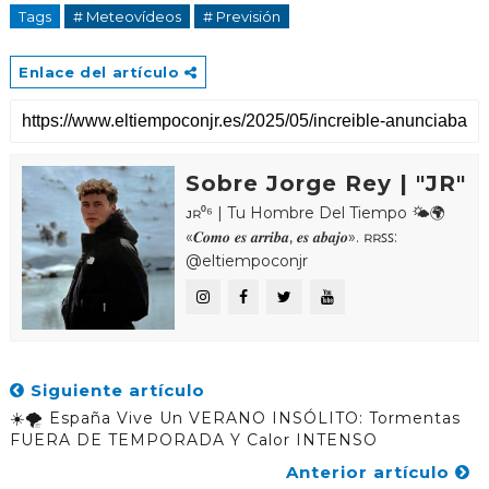
Tags
# Meteovídeos
# Previsión
Enlace del artículo
Sobre Jorge Rey | "JR"
ᴊʀ⁰⁶ | Tu Hombre Del Tiempo 🌤🌍
«𝑪𝒐𝒎𝒐 𝒆𝒔 𝒂𝒓𝒓𝒊𝒃𝒂, 𝒆𝒔 𝒂𝒃𝒂𝒋𝒐». ʀʀꜱꜱ:
@eltiempoconjr
Siguiente artículo
☀️🌪️ España Vive Un VERANO INSÓLITO: Tormentas
FUERA DE TEMPORADA Y Calor INTENSO
Anterior artículo