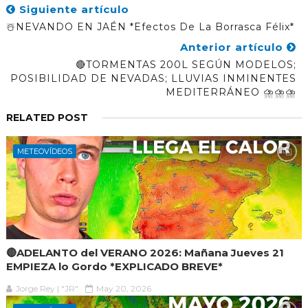
Siguiente artículo
☃️NEVANDO EN JAÉN *efectos De La Borrasca Félix*
Anterior artículo
🔴TORMENTAS 200L SEGÚN MODELOS;
POSIBILIDAD DE NEVADAS; LLUVIAS INMINENTES
MEDITERRÁNEO ⛈️⛈️⛈️
RELATED POST
METEOVÍDEOS
🔴ADELANTO del VERANO 2026: Mañana Jueves 21
EMPIEZA lo Gordo *EXPLICADO BREVE*
Jorge Rey | "JR"
May 20, 2026