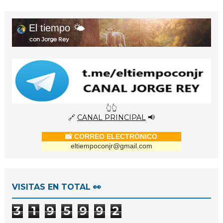
El tiempo 🌤️
con Jorge Rey
👆👆
🔗
CANAL PRINCIPAL
📢
📸 CORREO ELECTRÓNICO
eltiempoconjr@gmail.com
VISITAS EN TOTAL 👀
3
1
9
5
9
9
2