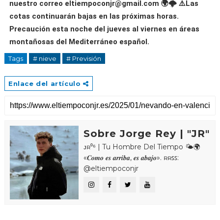
nuestro correo eltiempoconjr@gmail.com 🌍🌩️ ⚠️Las
cotas continuarán bajas en las próximas horas.
Precaución esta noche del jueves al viernes en áreas
montañosas del Mediterráneo español.
Tags
# nieve
# Previsión
Enlace del artículo
Sobre Jorge Rey | "JR"
ᴊʀ⁰⁶ | Tu Hombre Del Tiempo 🌤🌍
«𝑪𝒐𝒎𝒐 𝒆𝒔 𝒂𝒓𝒓𝒊𝒃𝒂, 𝒆𝒔 𝒂𝒃𝒂𝒋𝒐». ʀʀꜱꜱ:
@eltiempoconjr