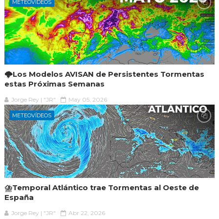
METEOVÍDEOS
🌩️Los Modelos AVISAN de Persistentes Tormentas
estas Próximas Semanas
Jorge Rey | "JR"
May 05, 2026
METEOVÍDEOS
⛈️Temporal Atlántico trae Tormentas al Oeste de
España
Jorge Rey | "JR"
Abr 22, 2026