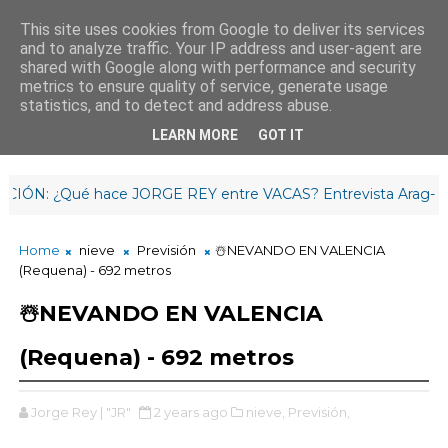
This site uses cookies from Google to deliver its services
and to analyze traffic. Your IP address and user-agent are
¡Hasta mañana!
shared with Google along with performance and security
4
:
2
1
:
17
metrics to ensure quality of service, generate usage
statistics, and to detect and address abuse.
LEARN MORE
GOT IT
N: ¿Qué hace JORGE REY entre VACAS? Entrevista Arag-Asaja L
Home
nieve
Previsión
☃️NEVANDO EN VALENCIA
(Requena) - 692 metros
☃️NEVANDO EN VALENCIA
(Requena) - 692 metros
Jorge Rey | "JR"
2 years ago
nieve,
Previsión,