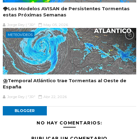
🌩️Los Modelos AVISAN de Persistentes Tormentas
estas Próximas Semanas
Jorge Rey | "JR"
May 05, 2026
METEOVÍDEOS
⛈️Temporal Atlántico trae Tormentas al Oeste de
España
Jorge Rey | "JR"
Abr 22, 2026
BLOGGER
NO HAY COMENTARIOS:
PUBLICAR UN COMENTARIO