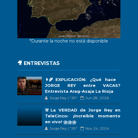
*Durante la noche no está disponible
🎥 ENTREVISTAS
👨‍🌾EXPLICACIÓN: ¿Qué hace
JORGE REY entre VACAS?
Entrevista Arag-Asaja La Rioja
Jorge Rey | "JR"
Jun 28, 2026
🚨La VERDAD de Jorge Rey en
TeleCinco: ¡Increíble momento
en vivo! ⛈️⛈️⛈️
Jorge Rey | "JR"
Nov 24, 2024