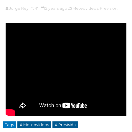
Jorge Rey | "JR"
2 years ago
Meteovídeos,
Previsión,
Tags
# Meteovídeos
# Previsión