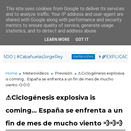
This site uses cookies from Google to deliver its services
and to analyze traffic. Your IP address and user-agent are
¡Buen día!
shared with Google along with performance and security
15
:
2
5
:
00
metrics to ensure quality of service, generate usage
statistics, and to detect and address abuse.
LEARN MORE
GOT IT
 | #CabañuelasJorgeRey
👨‍🌾EXPLICACIÓN: ¿Q
ENTREVISTAS
Home
Meteovídeos
Previsión
⚠Ciclogénesis explosiva
is coming... España se enfrenta a un fin de mes de mucho
viento 💨💨💨
⚠Ciclogénesis explosiva is
coming... España se enfrenta a un
fin de mes de mucho viento 💨💨💨