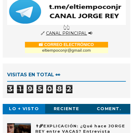
👆👆
🔗
CANAL PRINCIPAL
📢
📸 CORREO ELECTRÓNICO
eltiempoconjr@gmail.com
VISITAS EN TOTAL 👀
3
1
9
5
0
8
2
LO + VISTO
RECIENTE
COMENT.
👨‍🌾EXPLICACIÓN: ¿Qué hace JORGE
REY entre VACAS? Entrevista