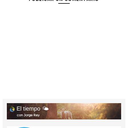
El tiempo 🌤️
con Jorge Rey