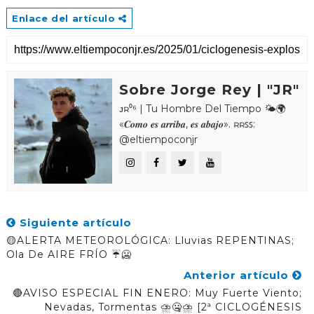
Enlace del artículo
Sobre Jorge Rey | "JR"
ᴊʀ⁰⁶ | Tu Hombre Del Tiempo 🌤🌍
«𝑪𝒐𝒎𝒐 𝒆𝒔 𝒂𝒓𝒓𝒊𝒃𝒂, 𝒆𝒔 𝒂𝒃𝒂𝒋𝒐». ʀʀꜱꜱ:
@eltiempoconjr
Siguiente artículo
🟡ALERTA METEOROLÓGICA: Lluvias REPENTINAS;
Ola De AIRE FRÍO ☔🥶
Anterior artículo
🔴AVISO ESPECIAL FIN ENERO: Muy Fuerte Viento;
Nevadas, Tormentas ⛈️🤐⛈️ [2ª CICLOGÉNESIS