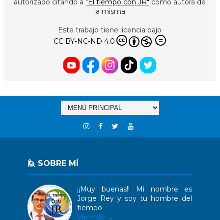
autorizado citando a
"El tiempo con JR"
como autora de
la misma
Este trabajo tiene licencia bajo
CC BY-NC-ND 4.0
🙋 SOBRE MÍ
¡¡Muy buenas!! Mi nombre es
Jorge Rey y soy tu hombre del
tiempo.
Ver más →