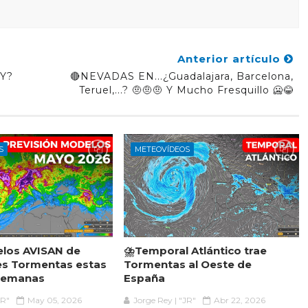
Anterior artículo
Y?
🔴NEVADAS EN...¿Guadalajara, Barcelona,
Teruel,...? 🤨🤨🤨 Y Mucho Fresquillo 🥶😂
S
METEOVÍDEOS
elos AVISAN de
⛈️Temporal Atlántico trae
es Tormentas estas
Tormentas al Oeste de
Semanas
España
JR"
May 05, 2026
Jorge Rey | "JR"
Abr 22, 2026