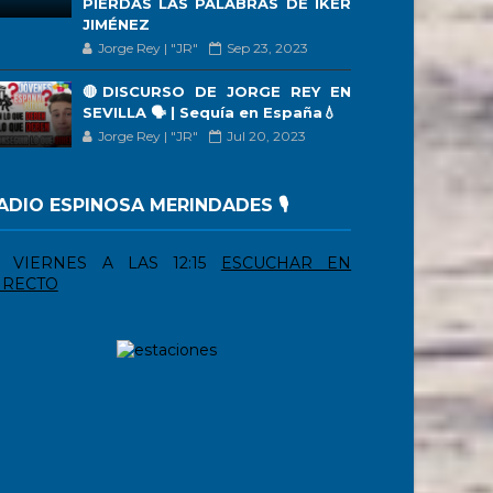
PIERDAS LAS PALABRAS DE IKER
JIMÉNEZ
Jorge Rey | "JR"
Sep 23, 2023
🔴DISCURSO DE JORGE REY EN
SEVILLA 🗣 | Sequía en España💧
Jorge Rey | "JR"
Jul 20, 2023
ADIO ESPINOSA MERINDADES 🎙️
VIERNES A LAS 12:15
ESCUCHAR EN
IRECTO