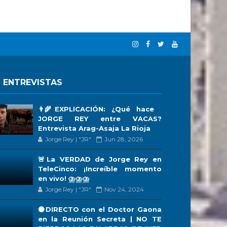
 ENTREVISTAS
👨‍🌾EXPLICACIÓN: ¿Qué hace
JORGE REY entre VACAS?
Entrevista Arag-Asaja La Rioja
Jorge Rey | "JR"
Jun 28, 2026
🚨La VERDAD de Jorge Rey en
TeleCinco: ¡Increíble momento
en vivo! ⛈️⛈️⛈️
Jorge Rey | "JR"
Nov 24, 2024
🟠DIRECTO con el Doctor Gaona
en la Reunión Secreta | NO TE