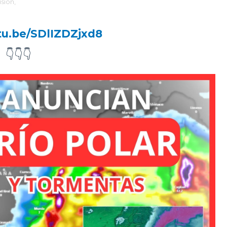
sión,
utu.be/SDlIZDZjxd8
👇👇👇