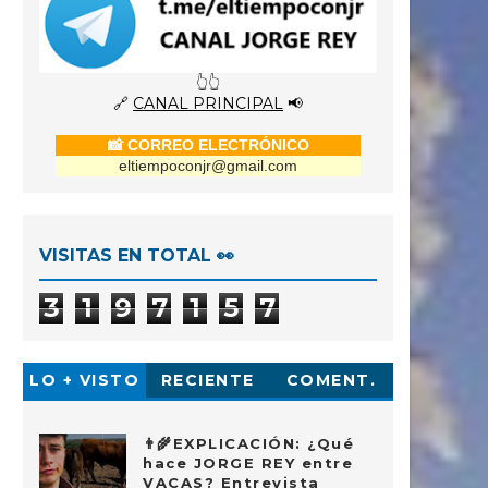
👆👆
🔗
CANAL PRINCIPAL
📢
📸 CORREO ELECTRÓNICO
eltiempoconjr@gmail.com
VISITAS EN TOTAL 👀
3
1
9
7
1
5
7
LO + VISTO
RECIENTE
COMENT.
👨‍🌾EXPLICACIÓN: ¿Qué
hace JORGE REY entre
VACAS? Entrevista