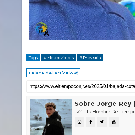
Tags
# Meteovídeos
# Previsión
Enlace del artículo
Sobre Jorge Rey |
ᴊʀ⁰⁶ | Tu Hombre Del Tiempo 🌤🌍 «𝑪