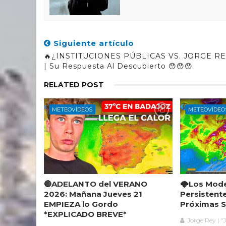
Siguiente artículo
🔥¿INSTITUCIONES PÚBLICAS VS. JORGE RE
| Su Respuesta Al Descubierto 😯😯😯
RELATED POST
METEOVÍDEOS
METEOVÍDEO
🔴ADELANTO del VERANO
🌩️Los Mod
2026: Mañana Jueves 21
Persistent
EMPIEZA lo Gordo
Próximas 
*EXPLICADO BREVE*
Jorge Rey | "