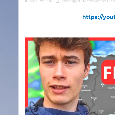
Jorge Rey | "JR"
2 years ago
Meteovídeos,
Previ
https://yo