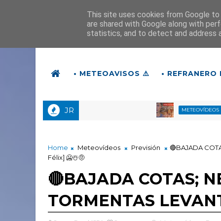
This site uses cookies from Google to d
are shared with Google along with perf
statistics, and to detect and address 
• METEOAVISOS ⚠️
• REFRANERO 
JR
🔴¿QU
METEOVÍDEOS
Home
Meteovídeos
Previsión
🔴BAJADA COTA
Félix] 🥶☃️🤨
🔴BAJADA COTAS; N
TORMENTAS LEVANTE [