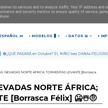
eliver its services and to analyze traffic. Your IP address and 
ormance and security metrics to ensure quality of service, gen
¡Buenas tardes!
abuse.
19
:
2
6
:
26
ESPAÑOL 📜
• MODELOS 🖥️
• DATOS 📊
+ IN
É PASARÁ en Octubre? EL NIÑO trae DANAs PELIGROSAS y un
S; NEVADAS NORTE ÁFRICA; TORMENTAS LEVANTE [Borrasca
EVADAS NORTE ÁFRICA;
Borrasca Félix] 🥶☃️🤨