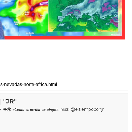
 "JR"
𝒐𝒎𝒐 𝒆𝒔 𝒂𝒓𝒓𝒊𝒃𝒂, 𝒆𝒔 𝒂𝒃𝒂𝒋𝒐». ʀʀꜱꜱ: @eltiempoconjr