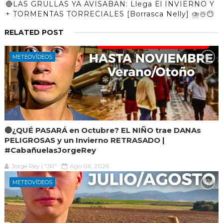
🔴LAS GRULLAS YA AVISABAN: Llega El INVIERNO Y
+ TORMENTAS TORRECIALES [Borrasca Nelly] ⛈️☃️😶
RELATED POST
METEOVÍDEOS
🔴¿QUÉ PASARÁ en Octubre? EL NIÑO trae DANAs
PELIGROSAS y un Invierno RETRASADO |
#CabañuelasJorgeRey
Jorge Rey | "JR"
Ago 06, 2026
METEOVÍDEOS