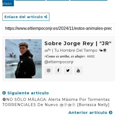
plazo
Enlace del artículo
Sobre Jorge Rey | "JR"
ᴊʀ⁰⁶ | Tu Hombre Del Tiempo 🌤🌍
«𝑪𝒐𝒎𝒐 𝒆𝒔 𝒂𝒓𝒓𝒊𝒃𝒂, 𝒆𝒔 𝒂𝒃𝒂𝒋𝒐». ʀʀꜱꜱ:
@eltiempoconjr
Siguiente artículo
🔴NO SÓLO MÁLAGA: Alerta Máxima Por Tormentas
TORRENCIALES De Nuevo ⛈️🫥⛈️🫥 [Borrasca Nelly]
Anterior artículo