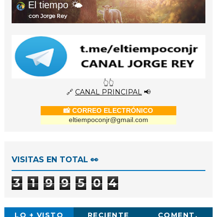
El tiempo 🌤️
con Jorge Rey
👆👆
🔗
CANAL PRINCIPAL
📢
📸 CORREO ELECTRÓNICO
eltiempoconjr@gmail.com
VISITAS EN TOTAL 👀
3
1
9
9
5
0
4
LO + VISTO
RECIENTE
COMENT.