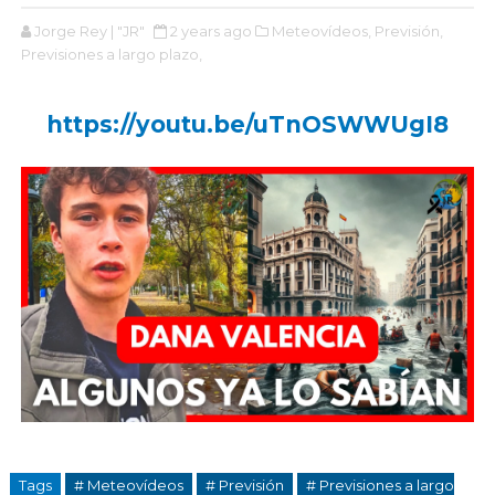
Jorge Rey | "JR"
2 years ago
Meteovídeos,
Previsión,
Previsiones a largo plazo,
https://youtu.be/uTnOSWWUgI8
Tags
# Meteovídeos
# Previsión
# Previsiones a largo