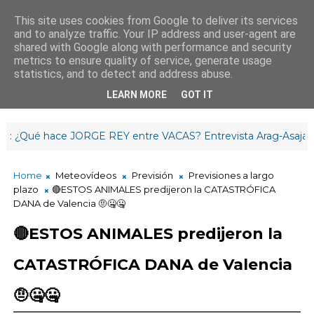
This site uses cookies from Google to deliver its services
and to analyze traffic. Your IP address and user-agent are
¡Buenos días!
shared with Google along with performance and security
12
:
0
4
:
30
metrics to ensure quality of service, generate usage
statistics, and to detect and address abuse.
LEARN MORE
GOT IT
ué hace JORGE REY entre VACAS? Entrevista Arag-Asaja La Rio
Home
Meteovídeos
Previsión
Previsiones a largo
plazo
🔴ESTOS ANIMALES predijeron la CATASTRÓFICA
DANA de Valencia 🤨🤐🤐
🔴ESTOS ANIMALES predijeron la
CATASTRÓFICA DANA de Valencia
🤨🤐🤐