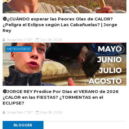
🔴¿CUÁNDO esperar las Peores Olas de CALOR?
¿Peligra el Eclipse según Las Cabañuelas? | Jorge
Rey
Jorge Rey | "JR"
Jun 28, 2026
METEOVÍDEOS
🔴JORGE REY Predice Por Días el VERANO de 2026
¿CALOR en las FIESTAS? ¿TORMENTAS en el
ECLIPSE?
Jorge Rey | "JR"
May 18, 2026
BLOGGER