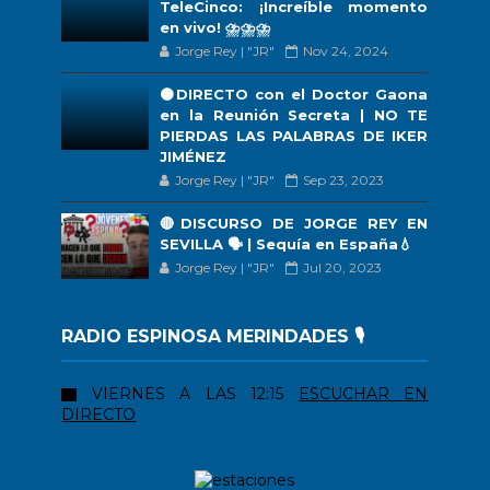
TeleCinco: ¡Increíble momento
en vivo! ⛈️⛈️⛈️
Jorge Rey | "JR"
Nov 24, 2024
🟠DIRECTO con el Doctor Gaona
en la Reunión Secreta | NO TE
PIERDAS LAS PALABRAS DE IKER
JIMÉNEZ
Jorge Rey | "JR"
Sep 23, 2023
🔴DISCURSO DE JORGE REY EN
SEVILLA 🗣 | Sequía en España💧
Jorge Rey | "JR"
Jul 20, 2023
RADIO ESPINOSA MERINDADES 🎙️
VIERNES A LAS 12:15
ESCUCHAR EN
DIRECTO