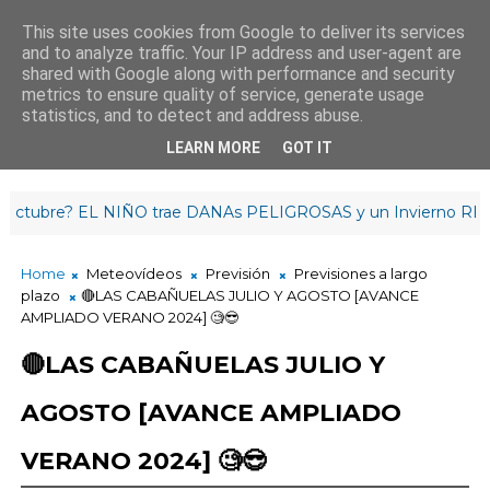
This site uses cookies from Google to deliver its services
and to analyze traffic. Your IP address and user-agent are
¡Buenas noches!
shared with Google along with performance and security
0
:
2
4
:
14
metrics to ensure quality of service, generate usage
statistics, and to detect and address abuse.
LEARN MORE
GOT IT
re? EL NIÑO trae DANAs PELIGROSAS y un Invierno RETRAS
Home
Meteovídeos
Previsión
Previsiones a largo
plazo
🔴LAS CABAÑUELAS JULIO Y AGOSTO [AVANCE
AMPLIADO VERANO 2024] 🧐😎
🔴LAS CABAÑUELAS JULIO Y
AGOSTO [AVANCE AMPLIADO
VERANO 2024] 🧐😎