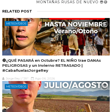
MONTAÑAS RUSAS DE NUEVO 😎😅
RELATED POST
METEOVÍDEOS
🔴¿QUÉ PASARÁ en Octubre? EL NIÑO trae DANAs
PELIGROSAS y un Invierno RETRASADO |
#CabañuelasJorgeRey
Jorge Rey | "JR"
Ago 06, 2026
METEOVÍDEOS