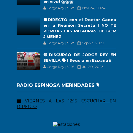
en vivo! ⛈️⛈️⛈️
Jorge Rey | "JR"
Nov 24, 2024
🟠DIRECTO con el Doctor Gaona
en la Reunión Secreta | NO TE
PIERDAS LAS PALABRAS DE IKER
JIMÉNEZ
Jorge Rey | "JR"
Sep 23, 2023
🔴DISCURSO DE JORGE REY EN
SEVILLA 🗣 | Sequía en España💧
Jorge Rey | "JR"
Jul 20, 2023
RADIO ESPINOSA MERINDADES 🎙️
VIERNES A LAS 12:15
ESCUCHAR EN
DIRECTO