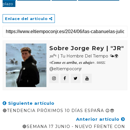
plazo
Enlace del artículo
Sobre Jorge Rey | "JR"
ᴊʀ⁰⁶ | Tu Hombre Del Tiempo 🌤🌍
«𝑪𝒐𝒎𝒐 𝒆𝒔 𝒂𝒓𝒓𝒊𝒃𝒂, 𝒆𝒔 𝒂𝒃𝒂𝒋𝒐». ʀʀꜱꜱ:
@eltiempoconjr
Siguiente artículo
🔴TENDENCIA PRÓXIMOS 10 DÍAS ESPAÑA 😉😎
Anterior artículo
🔴SEMANA 17 JUNIO - NUEVO FRENTE CON