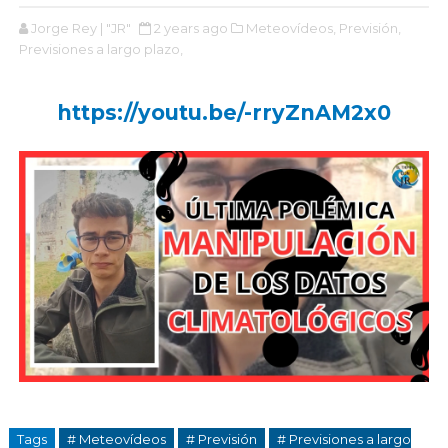
Jorge Rey | "JR"
2 years ago
Meteovídeos,
Previsión,
Previsiones a largo plazo,
https://youtu.be/-rryZnAM2x0
Tags
# Meteovídeos
# Previsión
# Previsiones a largo