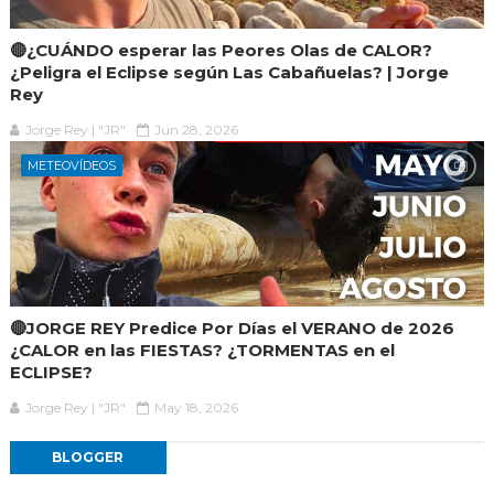
🔴¿CUÁNDO esperar las Peores Olas de CALOR?
¿Peligra el Eclipse según Las Cabañuelas? | Jorge
Rey
Jorge Rey | "JR"
Jun 28, 2026
METEOVÍDEOS
🔴JORGE REY Predice Por Días el VERANO de 2026
¿CALOR en las FIESTAS? ¿TORMENTAS en el
ECLIPSE?
Jorge Rey | "JR"
May 18, 2026
BLOGGER