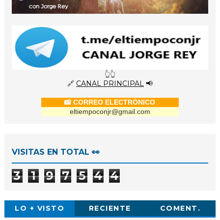
con Jorge Rey
👆👆
🔗
CANAL PRINCIPAL
📢
📸 CORREO ELECTRÓNICO
eltiempoconjr@gmail.com
VISITAS EN TOTAL 👀
3
1
9
7
5
4
4
LO + VISTO
RECIENTE
COMENT.