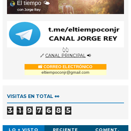
El tiempo 🌤️
con Jorge Rey
👆👆
🔗
CANAL PRINCIPAL
📢
📸 CORREO ELECTRÓNICO
eltiempoconjr@gmail.com
VISITAS EN TOTAL 👀
3
1
9
7
6
8
5
LO + VISTO
RECIENTE
COMENT.