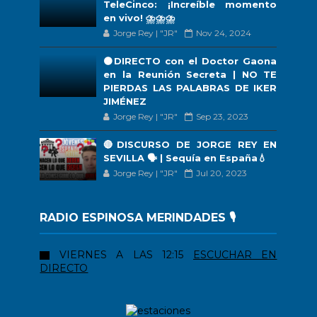
TeleCinco: ¡Increíble momento
en vivo! ⛈️⛈️⛈️
Jorge Rey | "JR"
Nov 24, 2024
🟠DIRECTO con el Doctor Gaona
en la Reunión Secreta | NO TE
PIERDAS LAS PALABRAS DE IKER
JIMÉNEZ
Jorge Rey | "JR"
Sep 23, 2023
🔴DISCURSO DE JORGE REY EN
SEVILLA 🗣 | Sequía en España💧
Jorge Rey | "JR"
Jul 20, 2023
RADIO ESPINOSA MERINDADES 🎙️
VIERNES A LAS 12:15
ESCUCHAR EN
DIRECTO