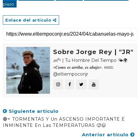
plazo
Enlace del artículo
Sobre Jorge Rey | "JR"
ᴊʀ⁰⁶ | Tu Hombre Del Tiempo 🌤🌍
«𝑪𝒐𝒎𝒐 𝒆𝒔 𝒂𝒓𝒓𝒊𝒃𝒂, 𝒆𝒔 𝒂𝒃𝒂𝒋𝒐». ʀʀꜱꜱ:
@eltiempoconjr
Siguiente artículo
🔴+ TORMENTAS Y Un ASCENSO IMPORTANTE E
INMINENTE En Las TEMPERATURAS 🥵😉
Anterior artículo