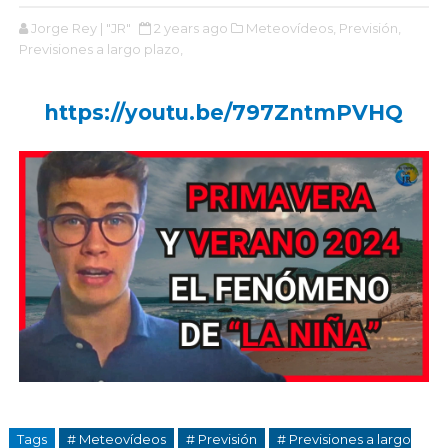
Jorge Rey | "JR"
2 years ago
Meteovídeos,
Previsión,
Previsiones a largo plazo,
https://youtu.be/797ZntmPVHQ
Tags
# Meteovídeos
# Previsión
# Previsiones a largo