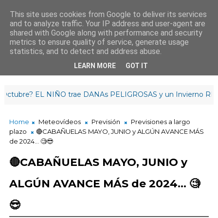
This site uses cookies from Google to deliver its services
and to analyze traffic. Your IP address and user-agent are
¡Hasta mañana!
shared with Google along with performance and security
3
:
0
5
:
34
metrics to ensure quality of service, generate usage
statistics, and to detect and address abuse.
LEARN MORE
GOT IT
bre? EL NIÑO trae DANAs PELIGROSAS y un Invierno RETRAS
Home
Meteovídeos
Previsión
Previsiones a largo
plazo
🔴CABAÑUELAS MAYO, JUNIO y ALGÚN AVANCE MÁS
de 2024... 🧐😎
🔴CABAÑUELAS MAYO, JUNIO y
ALGÚN AVANCE MÁS de 2024... 🧐
😎