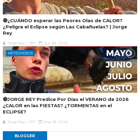
🔴¿CUÁNDO esperar las Peores Olas de CALOR?
¿Peligra el Eclipse según Las Cabañuelas? | Jorge
Rey
Jorge Rey | "JR"
Jun 28, 2026
METEOVÍDEOS
🔴JORGE REY Predice Por Días el VERANO de 2026
¿CALOR en las FIESTAS? ¿TORMENTAS en el
ECLIPSE?
Jorge Rey | "JR"
May 18, 2026
BLOGGER