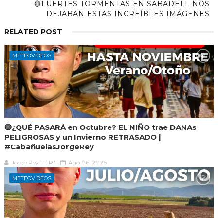
🔴FUERTES TORMENTAS EN SABADELL NOS
DEJABAN ESTAS INCREÍBLES IMÁGENES
RELATED POST
METEOVÍDEOS
🔴¿QUÉ PASARÁ en Octubre? EL NIÑO trae DANAs
PELIGROSAS y un Invierno RETRASADO |
#CabañuelasJorgeRey
Jorge Rey | "JR"
Ago 06, 2026
METEOVÍDEOS