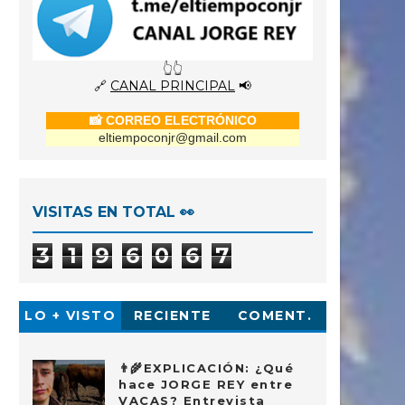
👆👆
🔗
CANAL PRINCIPAL
📢
📸 CORREO ELECTRÓNICO
eltiempoconjr@gmail.com
VISITAS EN TOTAL 👀
3
1
9
6
0
6
7
LO + VISTO
RECIENTE
COMENT.
👨‍🌾EXPLICACIÓN: ¿Qué
hace JORGE REY entre
VACAS? Entrevista