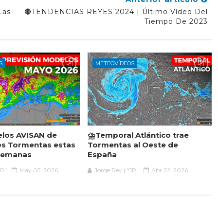
Las
🔴TENDENCIAS REYES 2024 | Último Vídeo Del
Tiempo De 2023
S
METEOVÍDEOS
elos AVISAN de
⛈️Temporal Atlántico trae
es Tormentas estas
Tormentas al Oeste de
Semanas
España
JR"
May 05, 2026
Jorge Rey | "JR"
Abr 22, 2026