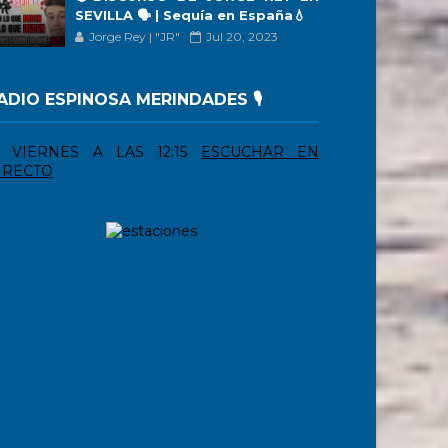
SEVILLA 🗣 | Sequía en España💧
Jorge Rey | "JR"
Jul 20, 2023
ADIO ESPINOSA MERINDADES 🎙️
VIERNES A LAS 12:15
ESCUCHAR EN
IRECTO