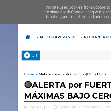
This site uses cookies from Google to d
are shared with Google along with perf
statistics, and to detect and address 
• METEOAVISOS ⚠️
• REFRANERO 
JR
Home
Meteovídeos
Previsión
🔴ALERTA por 
🔴ALERTA por FUER
MÁXIMAS BAJO CERO
Jorge Rey | "JR"
3 years ago
Meteovídeos,
Prev