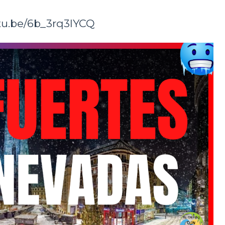
utu.be/6b_3rq3IYCQ