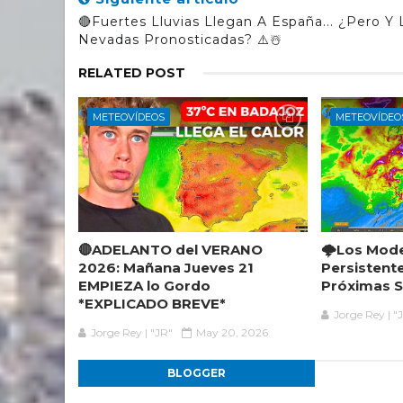
🔴Fuertes Lluvias Llegan A España... ¿Pero Y 
Nevadas Pronosticadas? ⚠️☃️
RELATED POST
METEOVÍDEOS
METEOVÍDEO
🔴ADELANTO del VERANO
🌩️Los Mod
2026: Mañana Jueves 21
Persistent
EMPIEZA lo Gordo
Próximas 
*EXPLICADO BREVE*
Jorge Rey | "
Jorge Rey | "JR"
May 20, 2026
BLOGGER