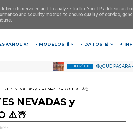
eliver its services and to analyze traffic. Your IP address and 
ormance and security metrics to ensure quality of service, gen
¡Buenos días madrugador!
abuse.
7
:
1
9
:
31
ESPAÑOL 📜
• MODELOS 🖥️
• DATOS 📊
+ IN
🔴¿QUÉ PASARÁ en Octu
METEOVÍDEOS
FUERTES NEVADAS y MÁXIMAS BAJO CERO ⚠️☃️
TES NEVADAS y
 ⚠️☃️
isión,