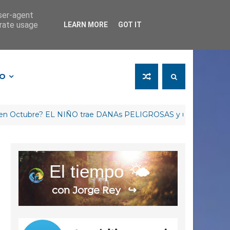
user-agent
erate usage
LEARN MORE
GOT IT
FO
bre? EL NIÑO trae DANAs PELIGROSAS y un Invierno RETRAS
El tiempo 🌤️
con Jorge Rey
↪