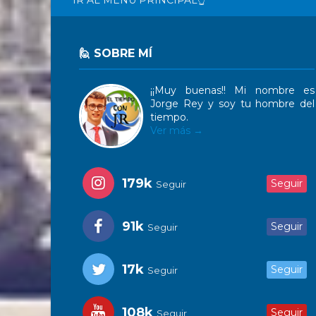
🙋 SOBRE MÍ
¡¡Muy buenas!! Mi nombre es
Jorge Rey y soy tu hombre del
tiempo.
Ver más →
179k
Seguir
Seguir
91k
Seguir
Seguir
17k
Seguir
Seguir
108k
Seguir
Seguir