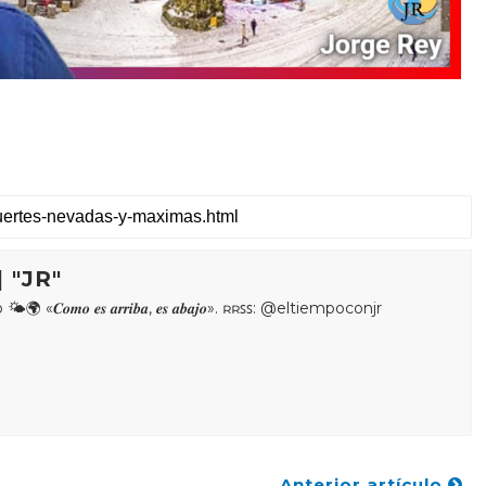
 "JR"
𝒐𝒎𝒐 𝒆𝒔 𝒂𝒓𝒓𝒊𝒃𝒂, 𝒆𝒔 𝒂𝒃𝒂𝒋𝒐». ʀʀꜱꜱ: @eltiempoconjr
Anterior artículo