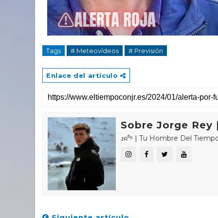
Tags
# Meteovídeos
# Previsión
Enlace del artículo
Sobre Jorge Rey |
ᴊʀ⁰⁶ | Tu Hombre Del Tiempo 🌤🌍 «𝑪
Siguiente artículo