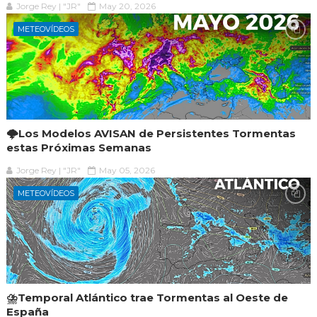
Jorge Rey | "JR"
May 20, 2026
METEOVÍDEOS
🌩️Los Modelos AVISAN de Persistentes Tormentas
estas Próximas Semanas
Jorge Rey | "JR"
May 05, 2026
METEOVÍDEOS
⛈️Temporal Atlántico trae Tormentas al Oeste de
España