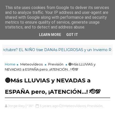
This site uses cookies from Google to deliver its services
and to analyze traffic. Your IP address and user-agent are
¡Buenos días!
shared with Google along with performance and security
10
:
5
3
:
42
metrics to ensure quality of service, generate usage
statistics, and to detect and address abuse.
LEARN MORE
GOT IT
re? EL NIÑO trae DANAs PELIGROSAS y un Invierno RETRASA
Home
Meteovídeos
Previsión
🔴Más LLUVIAS y
NEVADAS a ESPAÑA pero, ¡ATENCIÓN...! 🫡💯
🔴Más LLUVIAS y NEVADAS a
ESPAÑA pero, ¡ATENCIÓN...! 🫡💯
Jorge Rey | "JR"
3 years ago
Meteovídeos,
Previsión,