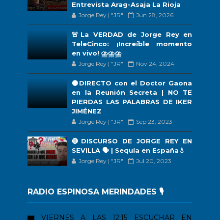
Entrevista Arag-Asaja La Rioja
Jorge Rey | "JR"
Jun 28, 2026
🚨La VERDAD de Jorge Rey en
TeleCinco: ¡Increíble momento
en vivo! ⛈️⛈️⛈️
Jorge Rey | "JR"
Nov 24, 2024
🟠DIRECTO con el Doctor Gaona
en la Reunión Secreta | NO TE
PIERDAS LAS PALABRAS DE IKER
JIMÉNEZ
Jorge Rey | "JR"
Sep 23, 2023
🔴DISCURSO DE JORGE REY EN
SEVILLA 🗣 | Sequía en España💧
Jorge Rey | "JR"
Jul 20, 2023
RADIO ESPINOSA MERINDADES 🎙️
VIERNES A LAS 12:15
ESCUCHAR EN