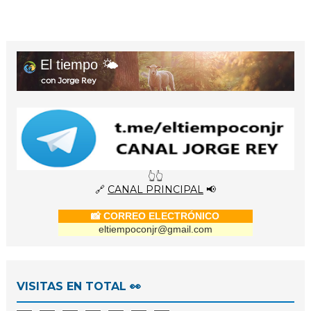
El tiempo 🌤️
con Jorge Rey
👆👆
🔗
CANAL PRINCIPAL
📢
📸 CORREO ELECTRÓNICO
eltiempoconjr@gmail.com
VISITAS EN TOTAL 👀