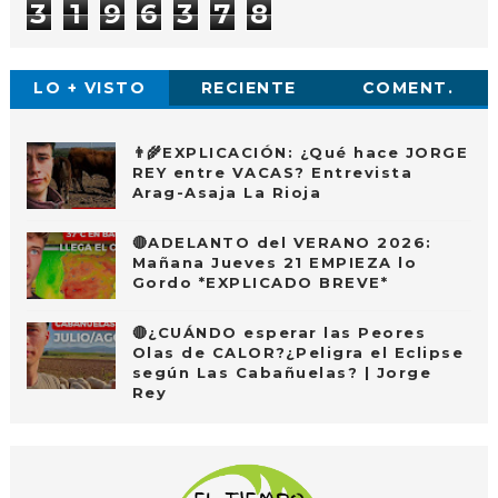
3
1
9
6
3
7
8
LO + VISTO
RECIENTE
COMENT.
👨‍🌾EXPLICACIÓN: ¿Qué hace JORGE
REY entre VACAS? Entrevista
Arag-Asaja La Rioja
🔴ADELANTO del VERANO 2026:
Mañana Jueves 21 EMPIEZA lo
Gordo *EXPLICADO BREVE*
🔴¿CUÁNDO esperar las Peores
Olas de CALOR?¿Peligra el Eclipse
según Las Cabañuelas? | Jorge
Rey