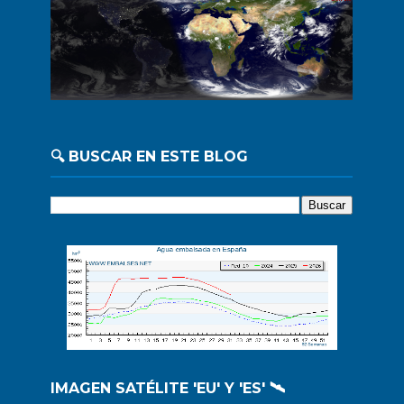
🔍 BUSCAR EN ESTE BLOG
IMAGEN SATÉLITE 'EU' Y 'ES' 🛰️