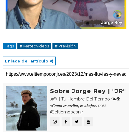
Tags
# Meteovídeos
# Previsión
Enlace del artículo
Sobre Jorge Rey | "JR"
ᴊʀ⁰⁶ | Tu Hombre Del Tiempo 🌤🌍
«𝑪𝒐𝒎𝒐 𝒆𝒔 𝒂𝒓𝒓𝒊𝒃𝒂, 𝒆𝒔 𝒂𝒃𝒂𝒋𝒐». ʀʀꜱꜱ:
@eltiempoconjr