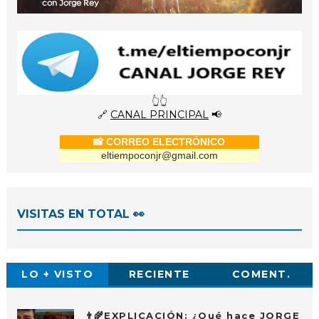
con Jorge Rey
👆👆
🔗
CANAL PRINCIPAL
📢
📸 CORREO ELECTRÓNICO
eltiempoconjr@gmail.com
VISITAS EN TOTAL 👀
LO + VISTO
RECIENTE
COMENT.
👨‍🌾EXPLICACIÓN: ¿Qué hace JORGE