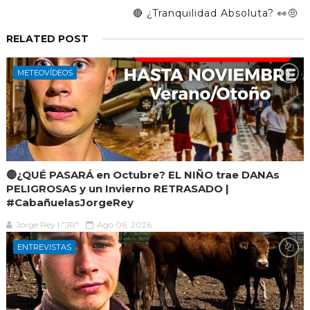
🔴 ¿Tranquilidad Absoluta? 👀🤨
RELATED POST
METEOVÍDEOS
🔴¿QUÉ PASARÁ en Octubre? EL NIÑO trae DANAs
PELIGROSAS y un Invierno RETRASADO |
#CabañuelasJorgeRey
Jorge Rey | "JR"
Ago 06, 2026
ENTREVISTAS