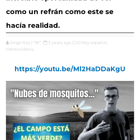
como un refrán como este se
hacía realidad.
Jorge Rey | "JR"
3 years ago
El Rey español,
Meteovídeos,
https://youtu.be/Ml2HaDDaKgU