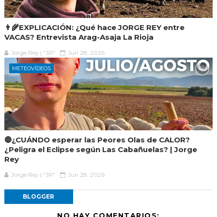
👨‍🌾EXPLICACIÓN: ¿Qué hace JORGE REY entre
VACAS? Entrevista Arag-Asaja La Rioja
Jorge Rey | "JR"
Jun 28, 2026
METEOVÍDEOS
🔴¿CUÁNDO esperar las Peores Olas de CALOR?
¿Peligra el Eclipse según Las Cabañuelas? | Jorge
Rey
Jorge Rey | "JR"
Jun 28, 2026
BLOGGER
NO HAY COMENTARIOS: