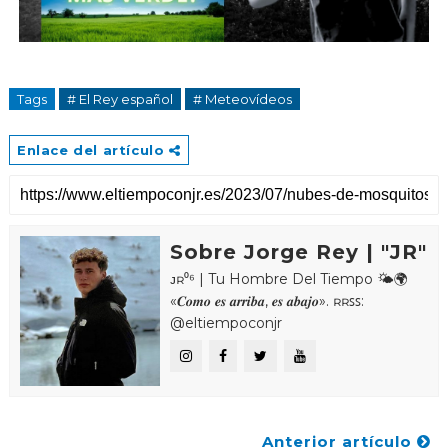
Tags
# El Rey español
# Meteovídeos
Enlace del artículo
Sobre Jorge Rey | "JR"
ᴊʀ⁰⁶ | Tu Hombre Del Tiempo 🌤🌍
«𝑪𝒐𝒎𝒐 𝒆𝒔 𝒂𝒓𝒓𝒊𝒃𝒂, 𝒆𝒔 𝒂𝒃𝒂𝒋𝒐». ʀʀꜱꜱ:
@eltiempoconjr
Anterior artículo