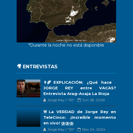
*Durante la noche no está disponible
🎥 ENTREVISTAS
👨‍🌾EXPLICACIÓN: ¿Qué hace
JORGE REY entre VACAS?
Entrevista Arag-Asaja La Rioja
Jorge Rey | "JR"
Jun 28, 2026
🚨La VERDAD de Jorge Rey en
TeleCinco: ¡Increíble momento
en vivo! ⛈️⛈️⛈️
Jorge Rey | "JR"
Nov 24, 2024