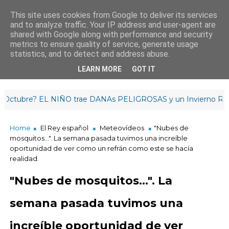
This site uses cookies from Google to deliver its services
and to analyze traffic. Your IP address and user-agent are
¡Buenas tardes!
shared with Google along with performance and security
18
:
5
1
:
16
metrics to ensure quality of service, generate usage
statistics, and to detect and address abuse.
LEARN MORE
GOT IT
bre? EL NIÑO trae DANAs PELIGROSAS y un Invierno RETRAS
Home
El Rey español
Meteovídeos
"Nubes de
mosquitos...". La semana pasada tuvimos una increíble
oportunidad de ver como un refrán como este se hacía
realidad.
"Nubes de mosquitos...". La
semana pasada tuvimos una
increíble oportunidad de ver