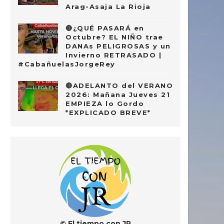
Arag-Asaja La Rioja
🔴¿QUÉ PASARÁ en
Octubre? EL NIÑO trae
DANAs PELIGROSAS y un
Invierno RETRASADO |
#CabañuelasJorgeRey
🔴ADELANTO del VERANO
2026: Mañana Jueves 21
EMPIEZA lo Gordo
*EXPLICADO BREVE*
© El tiempo con JR