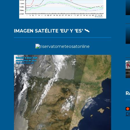
IMAGEN SATÉLITE 'EU' Y 'ES' 🛰️
R
D