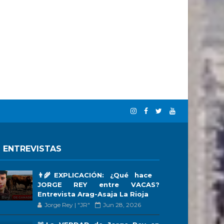
 ENTREVISTAS
👨‍🌾EXPLICACIÓN: ¿Qué hace
JORGE REY entre VACAS?
Entrevista Arag-Asaja La Rioja
Jorge Rey | "JR"
Jun 28, 2026