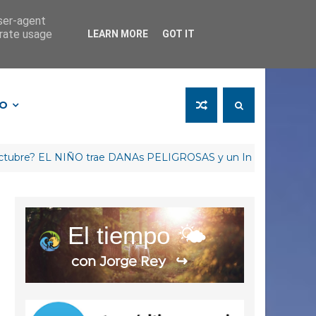
user-agent
erate usage
LEARN MORE
GOT IT
FO
 EL NIÑO trae DANAs PELIGROSAS y un Invierno RETRASADO
El tiempo 🌤️
con Jorge Rey
↪