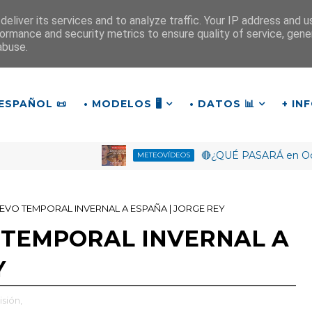
eliver its services and to analyze traffic. Your IP address and 
ormance and security metrics to ensure quality of service, gen
¡Buenas tardes!
abuse.
18
:
4
7
:
47
ESPAÑOL 📜
• MODELOS 🖥️
• DATOS 📊
+ IN
🔴¿QUÉ PASARÁ en Octubre?
METEOVÍDEOS
UEVO TEMPORAL INVERNAL A ESPAÑA | JORGE REY
O TEMPORAL INVERNAL A
Y
isión,