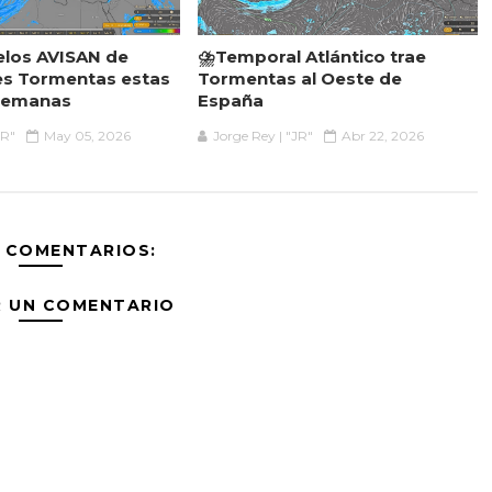
elos AVISAN de
⛈️Temporal Atlántico trae
es Tormentas estas
Tormentas al Oeste de
Semanas
España
JR"
May 05, 2026
Jorge Rey | "JR"
Abr 22, 2026
 COMENTARIOS:
R UN COMENTARIO