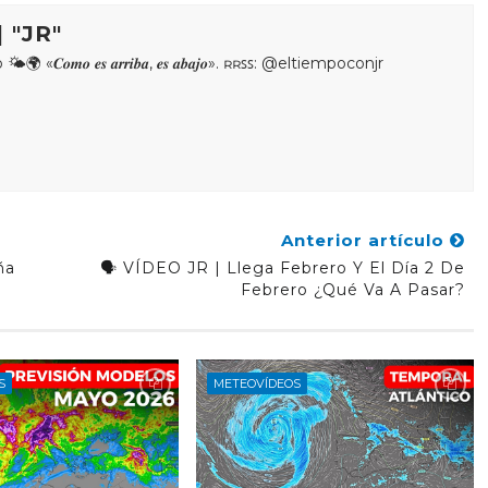
 "JR"
𝒐𝒎𝒐 𝒆𝒔 𝒂𝒓𝒓𝒊𝒃𝒂, 𝒆𝒔 𝒂𝒃𝒂𝒋𝒐». ʀʀꜱꜱ: @eltiempoconjr
Anterior artículo
ña
🗣️ VÍDEO JR | Llega Febrero Y El Día 2 De
Febrero ¿Qué Va A Pasar?
S
METEOVÍDEOS