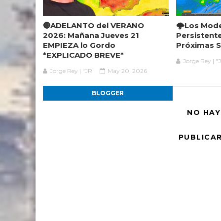
🔴ADELANTO del VERANO
🌩️Los Mod
2026: Mañana Jueves 21
Persistent
EMPIEZA lo Gordo
Próximas 
*EXPLICADO BREVE*
Jorge Rey | "
Jorge Rey | "JR"
May 20, 2026
BLOGGER
NO HAY
PUBLICA