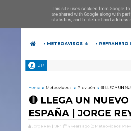
This site uses cookies from Google to d
are shared with Google along with perf
statistics, and to detect and address 
• METEOAVISOS ⚠️
• REFRANERO 
JR
Home
Meteovídeos
Previsión
🔴 LLEGA UN N
🔴 LLEGA UN NUEV
ESPAÑA | JORGE RE
Jorge Rey | "JR"
4 years ago
Meteovídeos,
Prev