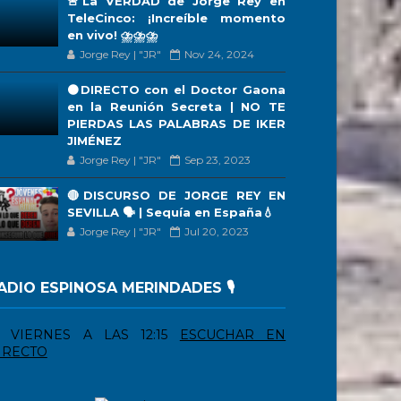
🚨La VERDAD de Jorge Rey en
TeleCinco: ¡Increíble momento
en vivo! ⛈️⛈️⛈️
Jorge Rey | "JR"
Nov 24, 2024
🟠DIRECTO con el Doctor Gaona
en la Reunión Secreta | NO TE
PIERDAS LAS PALABRAS DE IKER
JIMÉNEZ
Jorge Rey | "JR"
Sep 23, 2023
🔴DISCURSO DE JORGE REY EN
SEVILLA 🗣 | Sequía en España💧
Jorge Rey | "JR"
Jul 20, 2023
ADIO ESPINOSA MERINDADES 🎙️
VIERNES A LAS 12:15
ESCUCHAR EN
IRECTO