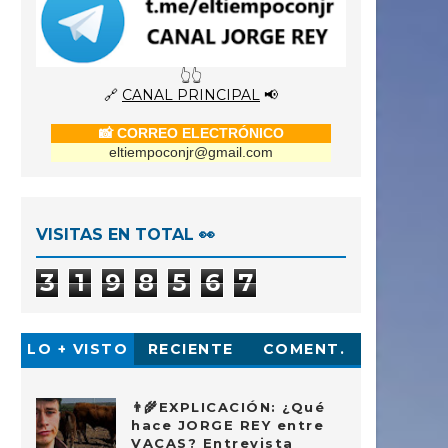
👆👆
🔗
CANAL PRINCIPAL
📢
📸 CORREO ELECTRÓNICO
eltiempoconjr@gmail.com
VISITAS EN TOTAL 👀
3
1
9
8
5
6
7
LO + VISTO
RECIENTE
COMENT.
👨‍🌾EXPLICACIÓN: ¿Qué
hace JORGE REY entre
VACAS? Entrevista