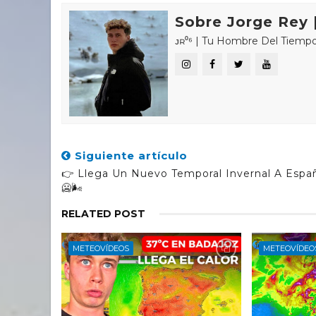
Sobre Jorge Rey |
ᴊʀ⁰⁶ | Tu Hombre Del Tiempo 🌤🌍 «𝑪
Siguiente artículo
👉 Llega Un Nuevo Temporal Invernal A Espa
🥶🌬️
RELATED POST
METEOVÍDEOS
METEOVÍDEO