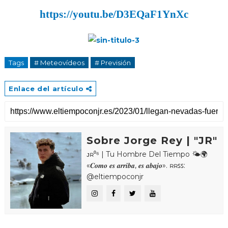
https://youtu.be/D3EQaF1YnXc
Tags
# Meteovídeos
# Previsión
Enlace del artículo
Sobre Jorge Rey | "JR"
ᴊʀ⁰⁶ | Tu Hombre Del Tiempo 🌤🌍
«𝑪𝒐𝒎𝒐 𝒆𝒔 𝒂𝒓𝒓𝒊𝒃𝒂, 𝒆𝒔 𝒂𝒃𝒂𝒋𝒐». ʀʀꜱꜱ:
@eltiempoconjr