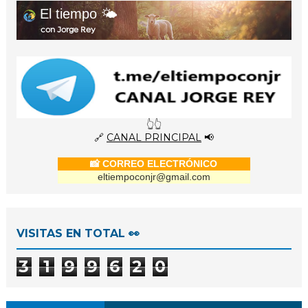
El tiempo 🌤️
con Jorge Rey
👆👆
🔗
CANAL PRINCIPAL
📢
📸 CORREO ELECTRÓNICO
eltiempoconjr@gmail.com
VISITAS EN TOTAL 👀
3
1
9
9
6
2
0