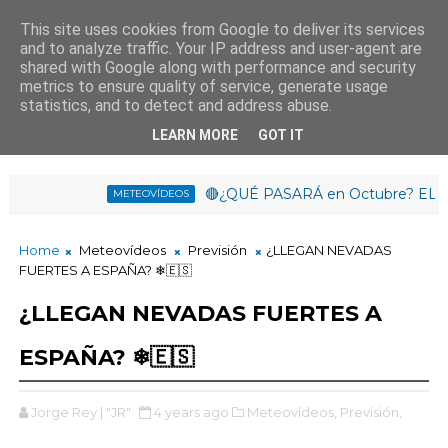
This site uses cookies from Google to deliver its services
and to analyze traffic. Your IP address and user-agent are
¡Buen día!
shared with Google along with performance and security
13
:
3
6
:
57
metrics to ensure quality of service, generate usage
statistics, and to detect and address abuse.
LEARN MORE
GOT IT
🔴¿QUÉ PASARÁ en Octubre? EL NIÑO 
METEOVÍDEOS
Home
Meteovídeos
Previsión
¿LLEGAN NEVADAS
FUERTES A ESPAÑA? ❄🇪🇸
¿LLEGAN NEVADAS FUERTES A
ESPAÑA? ❄🇪🇸
Jorge Rey | "JR"
4 years ago
Meteovídeos,
Previsión,