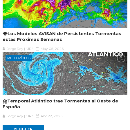
🌩️Los Modelos AVISAN de Persistentes Tormentas
estas Próximas Semanas
Jorge Rey | "JR"
May 05, 2026
METEOVÍDEOS
⛈️Temporal Atlántico trae Tormentas al Oeste de
España
Jorge Rey | "JR"
Abr 22, 2026
BLOGGER