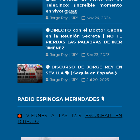
TeleCinco: ¡Increíble momento
en vivo! ⛈️⛈️⛈️
Jorge Rey | "JR"
Nov 24, 2024
🟠DIRECTO con el Doctor Gaona
en la Reunión Secreta | NO TE
PIERDAS LAS PALABRAS DE IKER
JIMÉNEZ
Jorge Rey | "JR"
Sep 23, 2023
🔴DISCURSO DE JORGE REY EN
SEVILLA 🗣 | Sequía en España💧
Jorge Rey | "JR"
Jul 20, 2023
RADIO ESPINOSA MERINDADES 🎙️
VIERNES A LAS 12:15
ESCUCHAR EN
DIRECTO