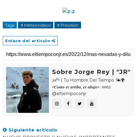
Tags
# Meteovídeos
# Previsión
Enlace del artículo
Sobre Jorge Rey | "JR"
ᴊʀ⁰⁶ | Tu Hombre Del Tiempo 🌤🌍
«𝑪𝒐𝒎𝒐 𝒆𝒔 𝒂𝒓𝒓𝒊𝒃𝒂, 𝒆𝒔 𝒂𝒃𝒂𝒋𝒐». ʀʀꜱꜱ:
@eltiempoconjr
Siguiente artículo