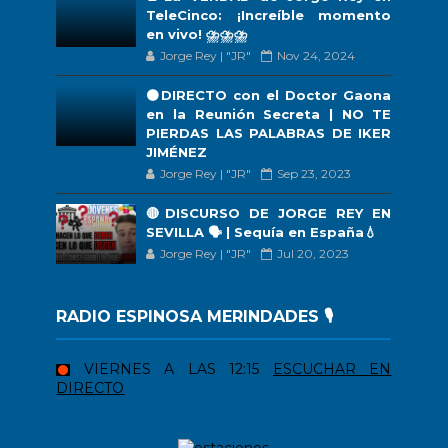
TeleCinco: ¡Increíble momento
en vivo! ⛈️⛈️⛈️
Jorge Rey | "JR"
Nov 24, 2024
🟠DIRECTO con el Doctor Gaona
en la Reunión Secreta | NO TE
PIERDAS LAS PALABRAS DE IKER
JIMÉNEZ
Jorge Rey | "JR"
Sep 23, 2023
🔴DISCURSO DE JORGE REY EN
SEVILLA 🗣 | Sequía en España💧
Jorge Rey | "JR"
Jul 20, 2023
RADIO ESPINOSA MERINDADES 🎙️
VIERNES A LAS 12:15
ESCUCHAR EN
DIRECTO