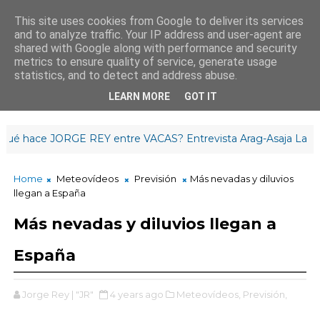
This site uses cookies from Google to deliver its services
and to analyze traffic. Your IP address and user-agent are
¡Buenos días!
shared with Google along with performance and security
10
:
1
5
:
35
metrics to ensure quality of service, generate usage
statistics, and to detect and address abuse.
LEARN MORE
GOT IT
hace JORGE REY entre VACAS? Entrevista Arag-Asaja La Rioja
Home
Meteovídeos
Previsión
Más nevadas y diluvios
llegan a España
Más nevadas y diluvios llegan a
España
Jorge Rey | "JR"
4 years ago
Meteovídeos,
Previsión,