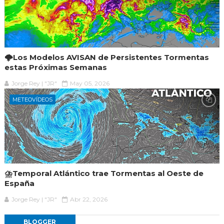
🌩️Los Modelos AVISAN de Persistentes Tormentas
estas Próximas Semanas
Jorge Rey | "JR"
May 05, 2026
METEOVÍDEOS
⛈️Temporal Atlántico trae Tormentas al Oeste de
España
Jorge Rey | "JR"
Abr 22, 2026
BLOGGER