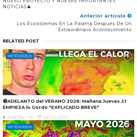
NUEVO PROYECTO Y NUEVAS IMPORTANTES
NOTICIAS🎄
Anterior artículo
Los Ecosistemas En La Palama Después De Un
Extraordinario Acontecimiento
RELATED POST
METEOVÍDEOS
🔴ADELANTO del VERANO 2026: Mañana Jueves 21
EMPIEZA lo Gordo *EXPLICADO BREVE*
Jorge Rey | "JR"
May 20, 2026
METEOVÍDEOS