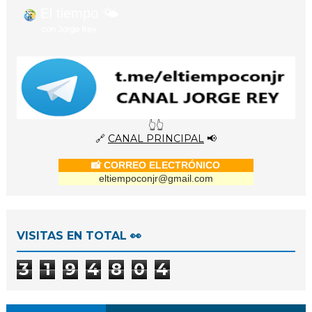
El tiempo 🌤️
con Jorge Rey
👆👆
🔗
CANAL PRINCIPAL
📢
📸 CORREO ELECTRÓNICO
eltiempoconjr@gmail.com
VISITAS EN TOTAL 👀
3
1
9
4
8
0
4