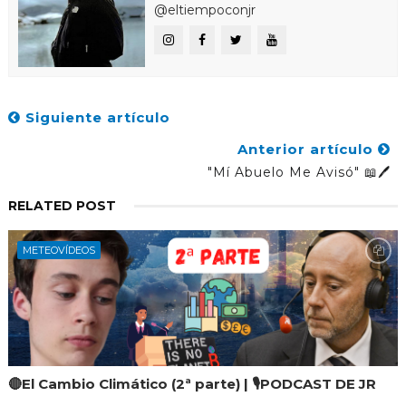
@eltiempoconjr
Siguiente artículo
Anterior artículo
"Mí Abuelo Me Avisó" 📖🖊️
RELATED POST
METEOVÍDEOS
🔴El Cambio Climático (2ª parte) | 🎙️PODCAST DE JR