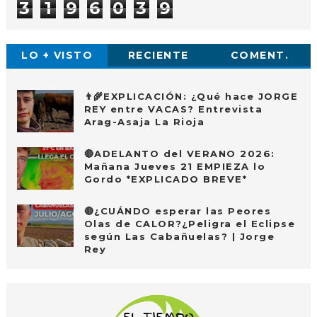
3
1
9
6
0
3
9
LO + VISTO
RECIENTE
COMENT.
👨‍🌾EXPLICACIÓN: ¿Qué hace JORGE
REY entre VACAS? Entrevista
Arag-Asaja La Rioja
🔴ADELANTO del VERANO 2026:
Mañana Jueves 21 EMPIEZA lo
Gordo *EXPLICADO BREVE*
🔴¿CUÁNDO esperar las Peores
Olas de CALOR?¿Peligra el Eclipse
según Las Cabañuelas? | Jorge
Rey