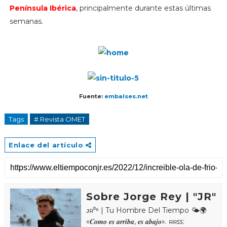
Península Ibérica
, principalmente durante estas últimas
semanas.
Fuente:
embalses.net
Tags
# Revista OMET
Enlace del artículo
Sobre Jorge Rey | "JR"
ᴊʀ⁰⁶ | Tu Hombre Del Tiempo 🌤🌍
«𝑪𝒐𝒎𝒐 𝒆𝒔 𝒂𝒓𝒓𝒊𝒃𝒂, 𝒆𝒔 𝒂𝒃𝒂𝒋𝒐». ʀʀꜱꜱ: