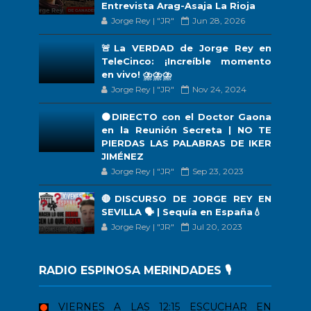
Entrevista Arag-Asaja La Rioja
Jorge Rey | "JR"
Jun 28, 2026
🚨La VERDAD de Jorge Rey en
TeleCinco: ¡Increíble momento
en vivo! ⛈️⛈️⛈️
Jorge Rey | "JR"
Nov 24, 2024
🟠DIRECTO con el Doctor Gaona
en la Reunión Secreta | NO TE
PIERDAS LAS PALABRAS DE IKER
JIMÉNEZ
Jorge Rey | "JR"
Sep 23, 2023
🔴DISCURSO DE JORGE REY EN
SEVILLA 🗣 | Sequía en España💧
Jorge Rey | "JR"
Jul 20, 2023
RADIO ESPINOSA MERINDADES 🎙️
VIERNES A LAS 12:15
ESCUCHAR EN