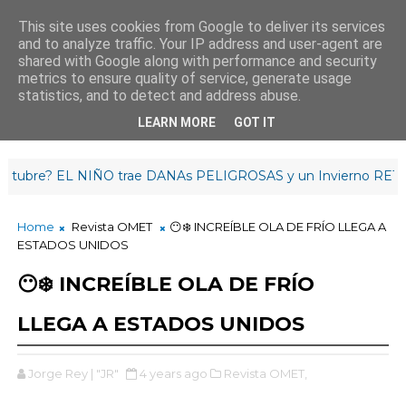
This site uses cookies from Google to deliver its services
and to analyze traffic. Your IP address and user-agent are
¡Buenos días madrugador!
shared with Google along with performance and security
6
:
2
9
:
17
metrics to ensure quality of service, generate usage
statistics, and to detect and address abuse.
LEARN MORE
GOT IT
e? EL NIÑO trae DANAs PELIGROSAS y un Invierno RETRASAD
Home
Revista OMET
😶❄️ INCREÍBLE OLA DE FRÍO LLEGA A
ESTADOS UNIDOS
😶❄️ INCREÍBLE OLA DE FRÍO
LLEGA A ESTADOS UNIDOS
Jorge Rey | "JR"
4 years ago
Revista OMET,