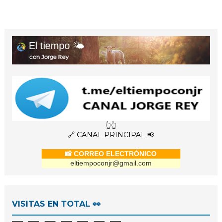
El tiempo 🌤️
con Jorge Rey
👆👆
🔗
CANAL PRINCIPAL
📢
📸 CORREO ELECTRÓNICO
eltiempoconjr@gmail.com
VISITAS EN TOTAL 👀