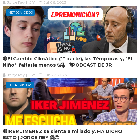
Jorge Rey | "JR"
Jul 06, 2023
METEOVÍDEOS
🔴El Cambio Climático (1º parte), las Témporas y, "El
Niño", faltaría menos 🥵🌡 | 🎙PODCAST DE JR
Jorge Rey | "JR"
Jun 27, 2023
ENTREVISTAS
🔴IKER JIMÉNEZ se sienta a mi lado y, HA DICHO
ESTO | JORGE REY 🤗😜