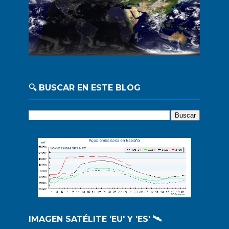
🔍 BUSCAR EN ESTE BLOG
IMAGEN SATÉLITE 'EU' Y 'ES' 🛰️