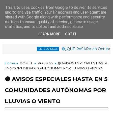
This site uses cookies from Google to deliver its services
and to analyze traffic. Your IP address and user-agent are
¡Buenas tardes!
shared with Google along with performance and security
21
:
4
3
:
05
metrics to ensure quality of service, generate usage
statistics, and to detect and address abuse.
LEARN MORE
GOT IT
🔴¿QUÉ PASARÁ en Octubre? EL N
METEOVÍDEOS
Home
BOMET
Previsión
🟣 AVISOS ESPECIALES HASTA
EN 5 COMUNIDADES AUTÓNOMAS POR LLUVIAS O VIENTO
🟣 AVISOS ESPECIALES HASTA EN 5
COMUNIDADES AUTÓNOMAS POR
LLUVIAS O VIENTO