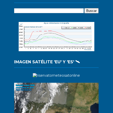
IMAGEN SATÉLITE 'EU' Y 'ES' 🛰️