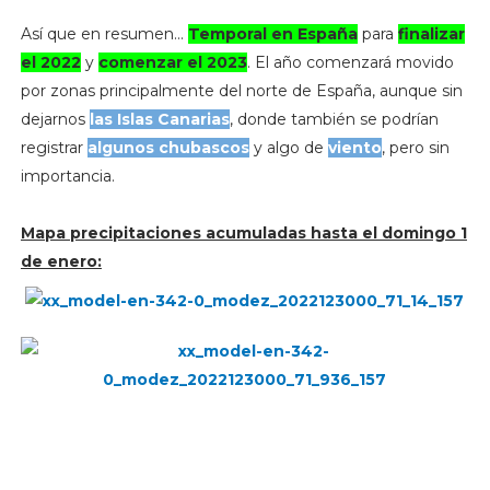
Así que en resumen...
Temporal en España
para
finalizar
el 2022
y
comenzar el 2023
. El año comenzará movido
por zonas principalmente del norte de España, aunque sin
dejarnos
las Islas Canarias
, donde también se podrían
registrar
algunos chubascos
y algo de
viento
, pero sin
importancia.
Mapa precipitaciones acumuladas hasta el domingo 1
de enero: