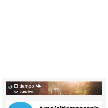
El tiempo 🌤️
con Jorge Rey