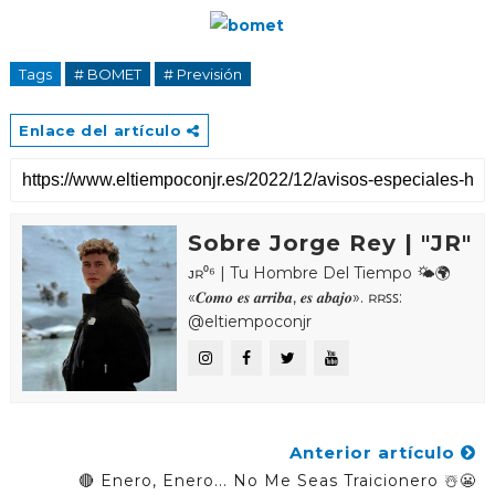
Tags
# BOMET
# Previsión
Enlace del artículo
Sobre Jorge Rey | "JR"
ᴊʀ⁰⁶ | Tu Hombre Del Tiempo 🌤🌍
«𝑪𝒐𝒎𝒐 𝒆𝒔 𝒂𝒓𝒓𝒊𝒃𝒂, 𝒆𝒔 𝒂𝒃𝒂𝒋𝒐». ʀʀꜱꜱ:
@eltiempoconjr
Anterior artículo
🔴 Enero, Enero... No Me Seas Traicionero ☃️😬