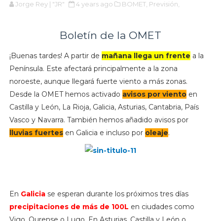
Jorge Rey | "JR"
4 years ago
BOMET,
Previsión,
Boletín de la OMET
¡Buenas tardes! A partir de
mañana llega un frente
a la
Península. Este afectará principalmente a la zona
noroeste, aunque llegará fuerte viento a más zonas.
Desde la OMET hemos activado
avisos por viento
en
Castilla y León, La Rioja, Galicia, Asturias, Cantabria, País
Vasco y Navarra. También hemos añadido
avisos por
lluvias fuertes
en Galicia e incluso por
oleaje
.
En
Galicia
se esperan durante los próximos tres días
precipitaciones de más de 100L
en ciudades como
Vigo, Ourense o Lugo. En Asturias, Castilla y León o