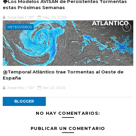
🌩️Los Modelos AVISAN de Persistentes Tormentas
estas Próximas Semanas
Jorge Rey | "JR"
May 05, 2026
METEOVÍDEOS
⛈️Temporal Atlántico trae Tormentas al Oeste de
España
Jorge Rey | "JR"
Abr 22, 2026
BLOGGER
NO HAY COMENTARIOS:
PUBLICAR UN COMENTARIO