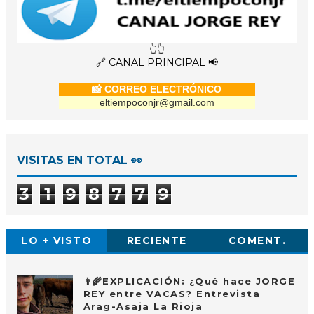
👆👆
🔗
CANAL PRINCIPAL
📢
📸 CORREO ELECTRÓNICO
eltiempoconjr@gmail.com
VISITAS EN TOTAL 👀
3
1
9
8
7
7
9
LO + VISTO
RECIENTE
COMENT.
👨‍🌾EXPLICACIÓN: ¿Qué hace JORGE
REY entre VACAS? Entrevista
Arag-Asaja La Rioja