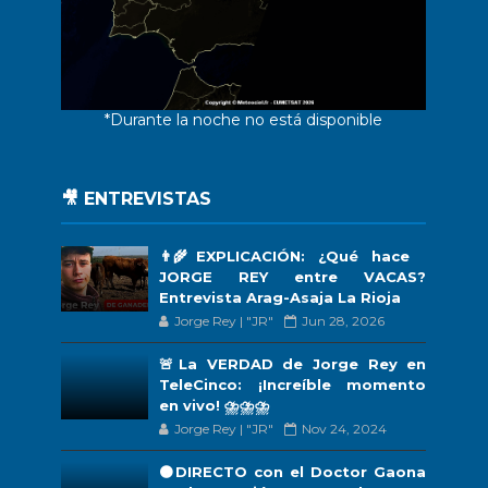
*Durante la noche no está disponible
🎥 ENTREVISTAS
👨‍🌾EXPLICACIÓN: ¿Qué hace
JORGE REY entre VACAS?
Entrevista Arag-Asaja La Rioja
Jorge Rey | "JR"
Jun 28, 2026
🚨La VERDAD de Jorge Rey en
TeleCinco: ¡Increíble momento
en vivo! ⛈️⛈️⛈️
Jorge Rey | "JR"
Nov 24, 2024
🟠DIRECTO con el Doctor Gaona