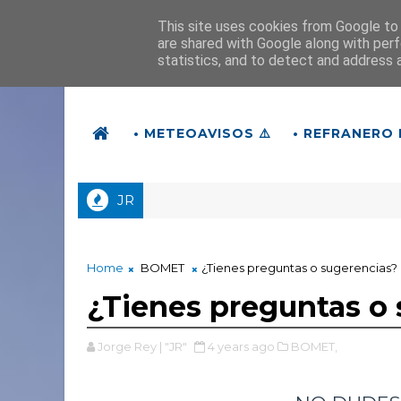
This site uses cookies from Google to d
are shared with Google along with perf
statistics, and to detect and address 
• METEOAVISOS ⚠️
• REFRANERO 
JR
ESTAS? ¿TORMENTAS en el ECLIPSE?
Home
BOMET
¿Tienes preguntas o sugerencias?
¿Tienes preguntas o
Jorge Rey | "JR"
4 years ago
BOMET,