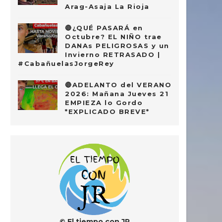
Arag-Asaja La Rioja
🔴¿QUÉ PASARÁ en
Octubre? EL NIÑO trae
DANAs PELIGROSAS y un
Invierno RETRASADO |
#CabañuelasJorgeRey
🔴ADELANTO del VERANO
2026: Mañana Jueves 21
EMPIEZA lo Gordo
*EXPLICADO BREVE*
© El tiempo con JR