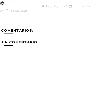
😎
Jorge Rey | "JR"
Ene 31, 2023
JR"
Feb 08, 2023
 COMENTARIOS:
R UN COMENTARIO