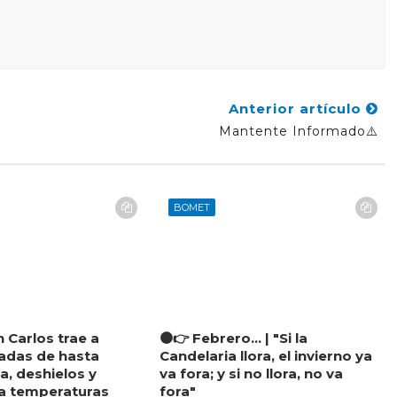
Anterior artículo
Mantente Informado⚠️
BOMET
n Carlos trae a
🟠👉 Febrero... | "Si la
adas de hasta
Candelaria llora, el invierno ya
ma, deshielos y
va fora; y si no llora, no va
la temperaturas
fora"