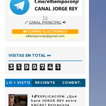
👆👆
🔗
CANAL PRINCIPAL
📢
📸 CORREO ELECTRÓNICO
eltiempoconjr@gmail.com
VISITAS EN TOTAL 👀
3
1
9
9
7
4
1
LO + VISTO
RECIENTE
COMENT.
👨‍🌾EXPLICACIÓN: ¿Qué
hace JORGE REY entre
VACAS? Entrevista