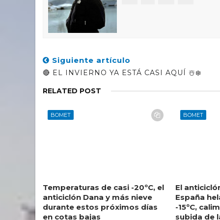
Siguiente artículo
🔴 EL INVIERNO YA ESTÁ CASI AQUÍ ☃️❄️
RELATED POST
BOMET
BOMET
Temperaturas de casi -20ºC, el
El anticicló
anticiclón Dana y más nieve
España hel
durante estos próximos días
-15ºC, cali
en cotas bajas
subida de 