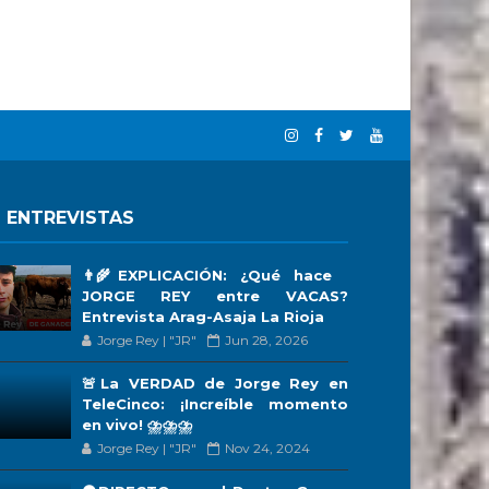
 ENTREVISTAS
👨‍🌾EXPLICACIÓN: ¿Qué hace
JORGE REY entre VACAS?
Entrevista Arag-Asaja La Rioja
Jorge Rey | "JR"
Jun 28, 2026
🚨La VERDAD de Jorge Rey en
TeleCinco: ¡Increíble momento
en vivo! ⛈️⛈️⛈️
Jorge Rey | "JR"
Nov 24, 2024