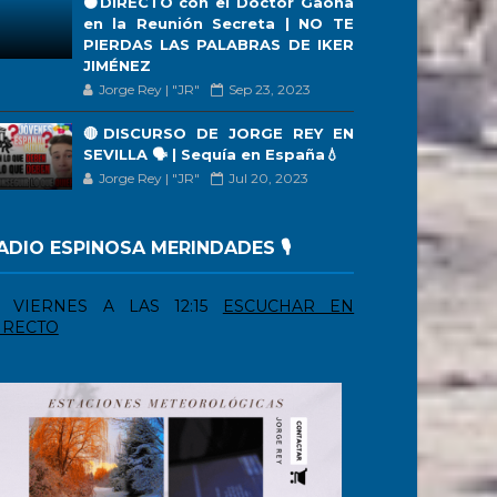
🟠DIRECTO con el Doctor Gaona
en la Reunión Secreta | NO TE
PIERDAS LAS PALABRAS DE IKER
JIMÉNEZ
Jorge Rey | "JR"
Sep 23, 2023
🔴DISCURSO DE JORGE REY EN
SEVILLA 🗣 | Sequía en España💧
Jorge Rey | "JR"
Jul 20, 2023
ADIO ESPINOSA MERINDADES 🎙️
VIERNES A LAS 12:15
ESCUCHAR EN
IRECTO