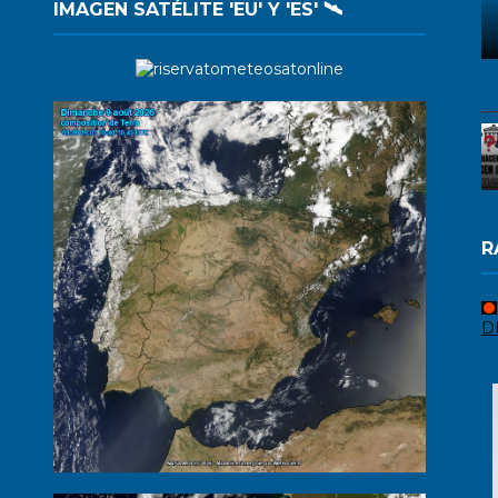
IMAGEN SATÉLITE 'EU' Y 'ES' 🛰️
R
D