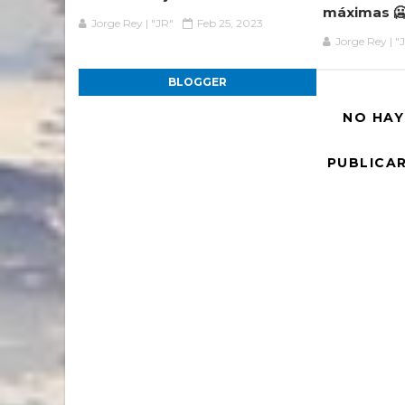
máximas 🥶
Jorge Rey | "JR"
Feb 25, 2023
Jorge Rey | "
BLOGGER
NO HAY
PUBLICA