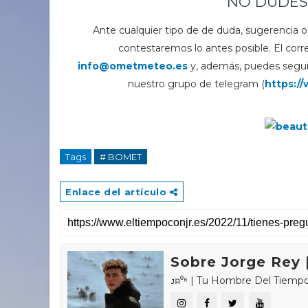
NO DUDES
Ante cualquier tipo de de duda, sugerencia o
contestaremos lo antes posible. El corr
info@ometmeteo.es
y, además, puedes seguir
nuestro grupo de telegram (
https:/
Tags
# BOMET
Enlace del artículo
Sobre Jorge Rey |
ᴊʀ⁰⁶ | Tu Hombre Del Tiempo 🌤🌍 «𝑪