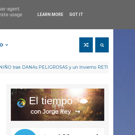
user-agent
erate usage
LEARN MORE
GOT IT
FO
rae DANAs PELIGROSAS y un Invierno RETRASADO | #Cabañu
El tiempo 🌤️
con Jorge Rey
↪