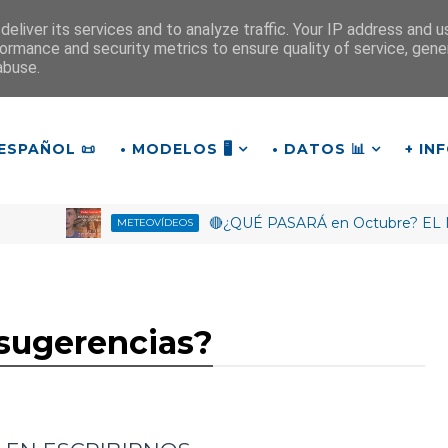
eliver its services and to analyze traffic. Your IP address and 
ormance and security metrics to ensure quality of service, gen
¡Buen día!
abuse.
16
:
0
2
:
29
ESPAÑOL 📜
• MODELOS 🖥️
• DATOS 📊
+ IN
🔴¿QUÉ PASARÁ en Octubre? EL NIÑO t
METEOVÍDEOS
 sugerencias?