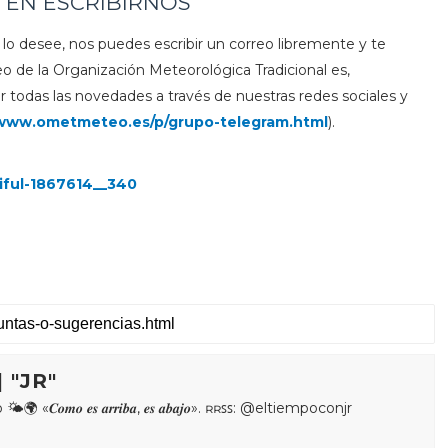
 EN ESCRIBIRNOS
 lo desee, nos puedes escribir un correo libremente y te
eo de la Organización Meteorológica Tradicional es,
 todas las novedades a través de nuestras redes sociales y
/www.ometmeteo.es/p/grupo-telegram.html
).
 "JR"
𝒐𝒎𝒐 𝒆𝒔 𝒂𝒓𝒓𝒊𝒃𝒂, 𝒆𝒔 𝒂𝒃𝒂𝒋𝒐». ʀʀꜱꜱ: @eltiempoconjr