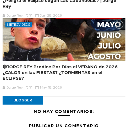
¿Peligra el Eclipse según Las Cabañuelas? | Jorge
Rey
Jorge Rey | "JR"
Jun 28, 2026
METEOVÍDEOS
🔴JORGE REY Predice Por Días el VERANO de 2026
¿CALOR en las FIESTAS? ¿TORMENTAS en el
ECLIPSE?
Jorge Rey | "JR"
May 18, 2026
BLOGGER
NO HAY COMENTARIOS:
PUBLICAR UN COMENTARIO