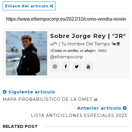
Enlace del artículo
Sobre Jorge Rey | "JR"
ᴊʀ⁰⁶ | Tu Hombre Del Tiempo 🌤🌍
«𝑪𝒐𝒎𝒐 𝒆𝒔 𝒂𝒓𝒓𝒊𝒃𝒂, 𝒆𝒔 𝒂𝒃𝒂𝒋𝒐». ʀʀꜱꜱ:
@eltiempoconjr
Siguiente artículo
MAPA PROBABILÍSTICO DE LA OMET 📊
Anterior artículo
LISTA ANTICICLONES ESPECIALES 2023
RELATED POST