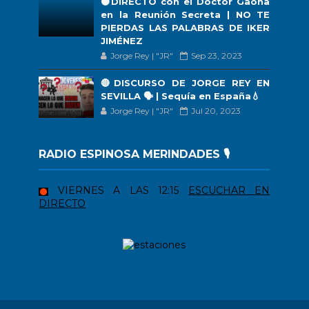
🟠DIRECTO con el Doctor Gaona
en la Reunión Secreta | NO TE
PIERDAS LAS PALABRAS DE IKER
JIMÉNEZ
Jorge Rey | "JR"
Sep 23, 2023
🔴DISCURSO DE JORGE REY EN
SEVILLA 🗣 | Sequía en España💧
Jorge Rey | "JR"
Jul 20, 2023
RADIO ESPINOSA MERINDADES 🎙️
VIERNES A LAS 12:15
ESCUCHAR EN
DIRECTO