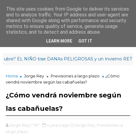
This site uses cookies from Google to deliver its services
and to analyze traffic. Your IP address and user-agent are
¡Buenas tardes!
shared with Google along with performance and security
22
:
5
5
:
21
metrics to ensure quality of service, generate usage
statistics, and to detect and address abuse.
LEARN MORE
GOT IT
? EL NIÑO trae DANAs PELIGROSAS y un Invierno RETRASADO
Home
Jorge Rey
Previsiones a largo plazo
¿Cómo
vendrá noviembre según las cabañuelas?
¿Cómo vendrá noviembre según
las cabañuelas?
Jorge Rey | "JR"
4 years ago
Jorge Rey,
Previsiones a
largo plazo,