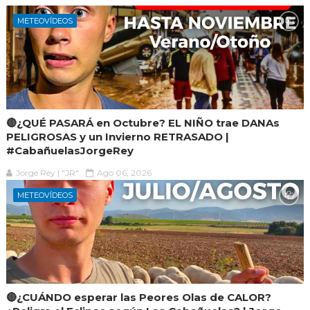
METEOVÍDEOS
🔴¿QUÉ PASARÁ en Octubre? EL NIÑO trae DANAs
PELIGROSAS y un Invierno RETRASADO |
#CabañuelasJorgeRey
Jorge Rey | "JR"
Ago 06, 2026
METEOVÍDEOS
🔴¿CUÁNDO esperar las Peores Olas de CALOR?