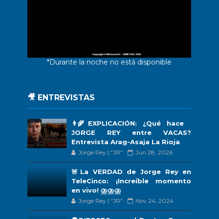
*Durante la noche no está disponible
🎥 ENTREVISTAS
👨‍🌾EXPLICACIÓN: ¿Qué hace
JORGE REY entre VACAS?
Entrevista Arag-Asaja La Rioja
Jorge Rey | "JR"
Jun 28, 2026
🚨La VERDAD de Jorge Rey en
TeleCinco: ¡Increíble momento
en vivo! ⛈️⛈️⛈️
Jorge Rey | "JR"
Nov 24, 2024