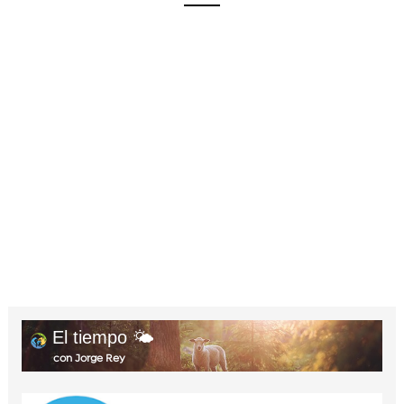
El tiempo 🌤️
con Jorge Rey