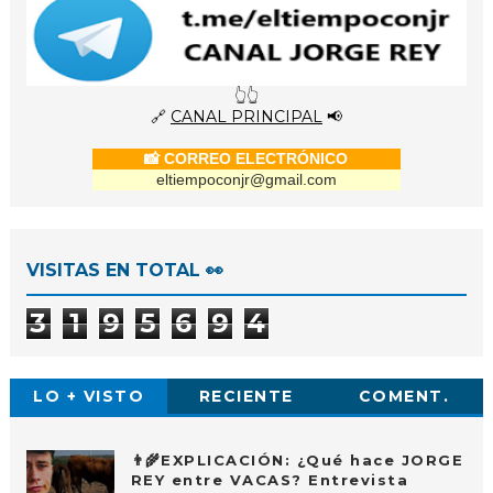
👆👆
🔗
CANAL PRINCIPAL
📢
📸 CORREO ELECTRÓNICO
eltiempoconjr@gmail.com
VISITAS EN TOTAL 👀
3
1
9
5
6
9
4
LO + VISTO
RECIENTE
COMENT.
👨‍🌾EXPLICACIÓN: ¿Qué hace JORGE
REY entre VACAS? Entrevista