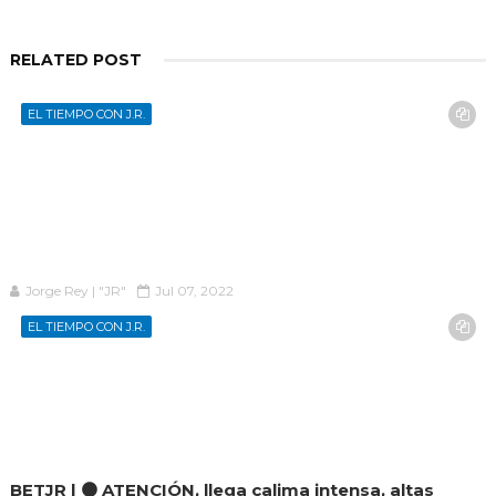
RELATED POST
EL TIEMPO CON J.R.
Jorge Rey | "JR"
Jul 07, 2022
EL TIEMPO CON J.R.
BETJR | 🟠 ATENCIÓN, llega calima intensa, altas