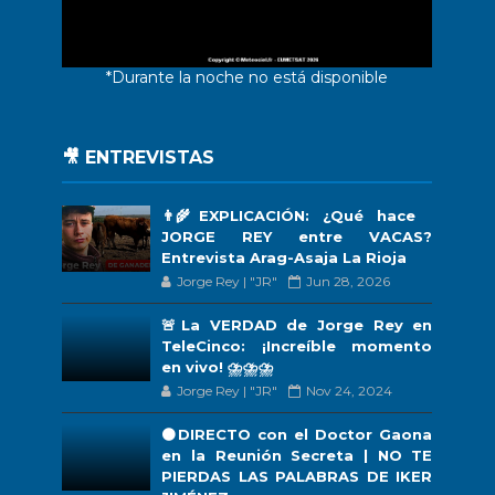
*Durante la noche no está disponible
🎥 ENTREVISTAS
👨‍🌾EXPLICACIÓN: ¿Qué hace
JORGE REY entre VACAS?
Entrevista Arag-Asaja La Rioja
Jorge Rey | "JR"
Jun 28, 2026
🚨La VERDAD de Jorge Rey en
TeleCinco: ¡Increíble momento
en vivo! ⛈️⛈️⛈️
Jorge Rey | "JR"
Nov 24, 2024
🟠DIRECTO con el Doctor Gaona
en la Reunión Secreta | NO TE
PIERDAS LAS PALABRAS DE IKER