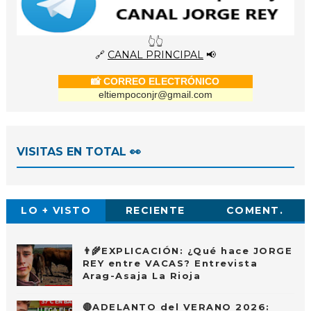
👆👆
🔗
CANAL PRINCIPAL
📢
📸 CORREO ELECTRÓNICO
eltiempoconjr@gmail.com
VISITAS EN TOTAL 👀
LO + VISTO
RECIENTE
COMENT.
👨‍🌾EXPLICACIÓN: ¿Qué hace JORGE
REY entre VACAS? Entrevista
Arag-Asaja La Rioja
🔴ADELANTO del VERANO 2026: