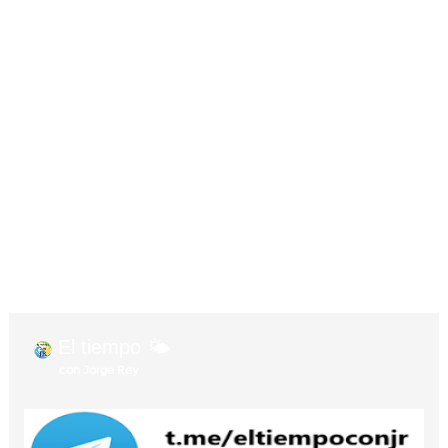
El tiempo 🌤️
con Jorge Rey