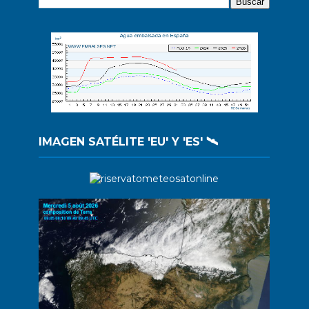
IMAGEN SATÉLITE 'EU' Y 'ES' 🛰️