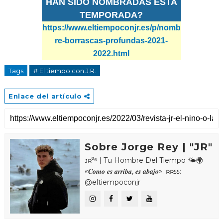
HAN SIDO NOMBRADAS ESTA
TEMPORADA?
https://www.eltiempoconjr.es/p/nomb
re-borrascas-profundas-2021-
2022.html
Tags
# El tiempo con J.R.
Enlace del artículo
Sobre Jorge Rey | "JR"
ᴊʀ⁰⁶ | Tu Hombre Del Tiempo 🌤🌍
«𝑪𝒐𝒎𝒐 𝒆𝒔 𝒂𝒓𝒓𝒊𝒃𝒂, 𝒆𝒔 𝒂𝒃𝒂𝒋𝒐». ʀʀꜱꜱ:
@eltiempoconjr