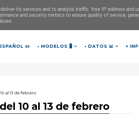
eliver its services and to analyze traffic. Your IP address and 
ormance and security metrics to ensure quality of service, gen
¡Buen día!
abuse.
13
:
3
6
:
27
ESPAÑOL 📜
• MODELOS 🖥️
• DATOS 📊
+ IN
10 al 13 de febrero
el 10 al 13 de febrero