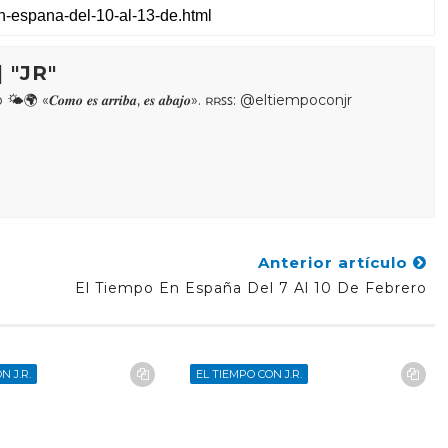
 "JR"
𝒐𝒎𝒐 𝒆𝒔 𝒂𝒓𝒓𝒊𝒃𝒂, 𝒆𝒔 𝒂𝒃𝒂𝒋𝒐». ʀʀꜱꜱ: @eltiempoconjr
Anterior artículo
El Tiempo En España Del 7 Al 10 De Febrero
N J.R.
EL TIEMPO CON J.R.