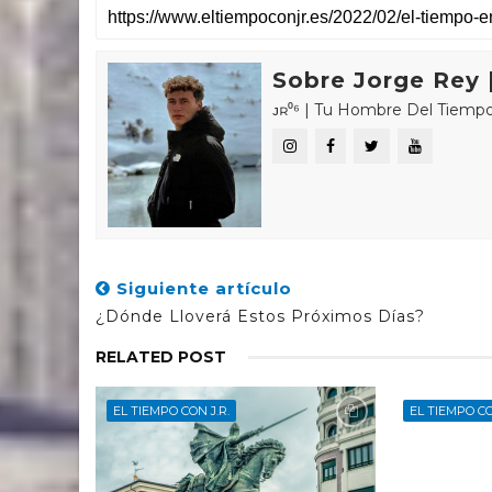
Sobre Jorge Rey |
ᴊʀ⁰⁶ | Tu Hombre Del Tiempo 🌤🌍 «𝑪
Siguiente artículo
¿Dónde Lloverá Estos Próximos Días?
RELATED POST
EL TIEMPO CON J.R.
EL TIEMPO CO