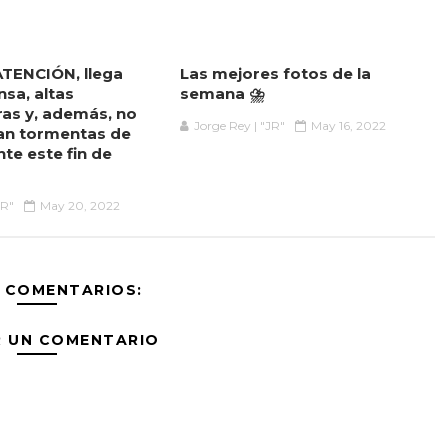
 ATENCIÓN, llega
Las mejores fotos de la
nsa, altas
semana ⛈️
as y, además, no
Jorge Rey | "JR"
May 16, 2022
an tormentas de
te este fin de
JR"
May 20, 2022
 COMENTARIOS:
R UN COMENTARIO