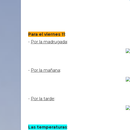
Para el viernes 11
:
-
Por la madrugada
:
-
Por la mañana
:
-
Por la tarde
:
Las temperaturas
: