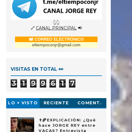
👆👆
🔗
CANAL PRINCIPAL
📢
📸 CORREO ELECTRÓNICO
eltiempoconjr@gmail.com
VISITAS EN TOTAL 👀
3
1
9
9
6
1
7
LO + VISTO
RECIENTE
COMENT.
👨‍🌾EXPLICACIÓN: ¿Qué
hace JORGE REY entre
VACAS? Entrevista