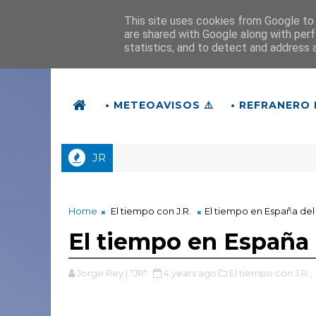
This site uses cookies from Google to d
are shared with Google along with perf
statistics, and to detect and address 
• METEOAVISOS ⚠️
• REFRANERO 
JR
Home
El tiempo con J.R.
El tiempo en España del 
El tiempo en España d
Jorge Rey | "JR"
4 years ago
El tiempo con J.R.,