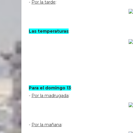
-
Por la tarde
:
Las temperaturas
:
Para el domingo 13
:
-
Por la madrugada
:
-
Por la mañana
: