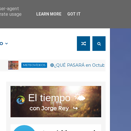
user-agent
erate usage
LEARN MORE
GOT IT
FO
🔴¿QUÉ PASARÁ en Octubre? EL NIÑO trae D
METEOVÍDEOS
El tiempo 🌤️
con Jorge Rey
↪