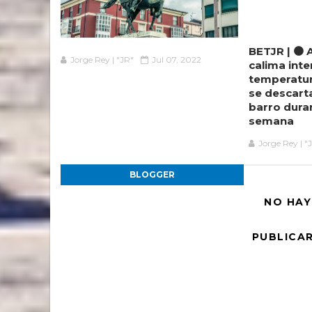
BETJR | 🟠
Jorge Rey | "JR"
Jul 07, 2022
calima inte
temperatur
se descart
barro duran
semana
Jorge Rey | "
BLOGGER
NO HAY
PUBLICA