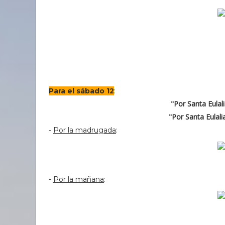
Para el sábado 12
:
"Por Santa Eulal
"Por Santa Eulal
-
Por la madrugada
:
-
Por la mañana
: