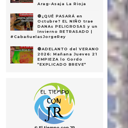
Arag-Asaja La Rioja
🔴¿QUÉ PASARÁ en
Octubre? EL NIÑO trae
DANAs PELIGROSAS y un
Invierno RETRASADO |
#CabañuelasJorgeRey
🔴ADELANTO del VERANO
2026: Mañana Jueves 21
EMPIEZA lo Gordo
*EXPLICADO BREVE*
© El tiempo con JR