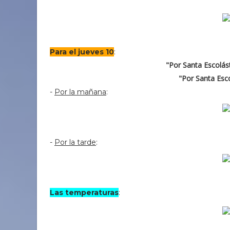
Para el jueves 10
:
"Por Santa Escolás
"Por Santa Esco
-
Por la mañana
:
-
Por la tarde
:
Las temperaturas
: