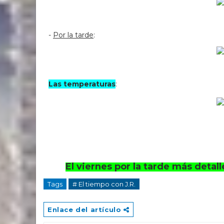
-
Por la tarde
:
Las temperaturas
:
El viernes por la tarde más detal
Tags
# El tiempo con J.R.
Enlace del artículo