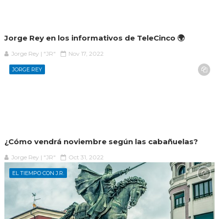
Jorge Rey en los informativos de TeleCinco 🌍
Jorge Rey | "JR"
Nov 17, 2022
JORGE REY
¿Cómo vendrá noviembre según las cabañuelas?
Jorge Rey | "JR"
Oct 31, 2022
EL TIEMPO CON J.R.