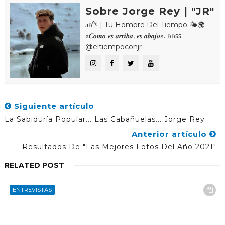
Sobre Jorge Rey | "JR"
ᴊʀ⁰⁶ | Tu Hombre Del Tiempo 🌤🌍
«𝑪𝒐𝒎𝒐 𝒆𝒔 𝒂𝒓𝒓𝒊𝒃𝒂, 𝒆𝒔 𝒂𝒃𝒂𝒋𝒐». ʀʀꜱꜱ:
@eltiempoconjr
Siguiente artículo
La Sabiduría Popular... Las Cabañuelas... Jorge Rey
Anterior artículo
Resultados De "Las Mejores Fotos Del Año 2021"
RELATED POST
ENTREVISTAS