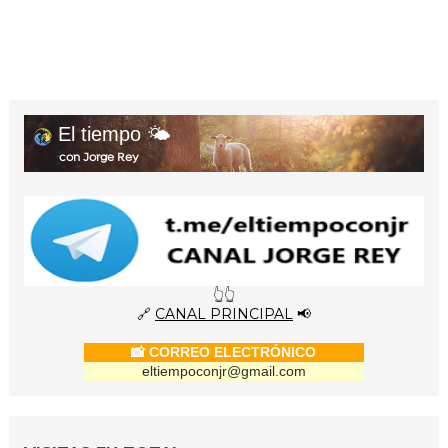
El tiempo 🌤️
con Jorge Rey
👆👆
🔗
CANAL PRINCIPAL
📢
📸 CORREO ELECTRÓNICO
eltiempoconjr@gmail.com