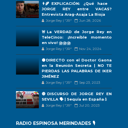
👨‍🌾EXPLICACIÓN: ¿Qué hace
JORGE REY entre VACAS?
Entrevista Arag-Asaja La Rioja
Jorge Rey | "JR"
Jun 28, 2026
🚨La VERDAD de Jorge Rey en
TeleCinco: ¡Increíble momento
en vivo! ⛈️⛈️⛈️
Jorge Rey | "JR"
Nov 24, 2024
🟠DIRECTO con el Doctor Gaona
en la Reunión Secreta | NO TE
PIERDAS LAS PALABRAS DE IKER
JIMÉNEZ
Jorge Rey | "JR"
Sep 23, 2023
🔴DISCURSO DE JORGE REY EN
SEVILLA 🗣 | Sequía en España💧
Jorge Rey | "JR"
Jul 20, 2023
RADIO ESPINOSA MERINDADES 🎙️