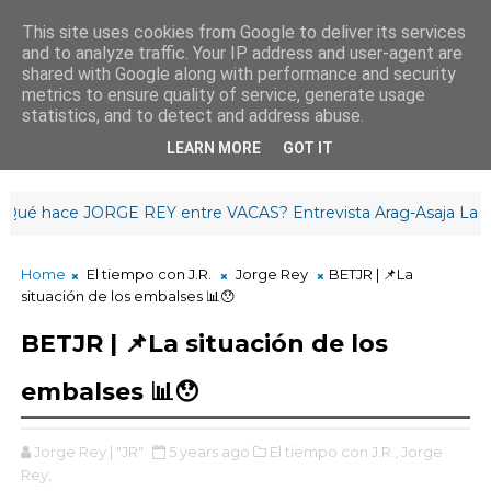
This site uses cookies from Google to deliver its services
and to analyze traffic. Your IP address and user-agent are
¡Buenas noches!
shared with Google along with performance and security
23
:
3
6
:
35
metrics to ensure quality of service, generate usage
statistics, and to detect and address abuse.
LEARN MORE
GOT IT
 hace JORGE REY entre VACAS? Entrevista Arag-Asaja La Rioja
Home
El tiempo con J.R.
Jorge Rey
BETJR | 📌La
situación de los embalses 📊😯
BETJR | 📌La situación de los
embalses 📊😯
Jorge Rey | "JR"
5 years ago
El tiempo con J.R.,
Jorge
Rey,