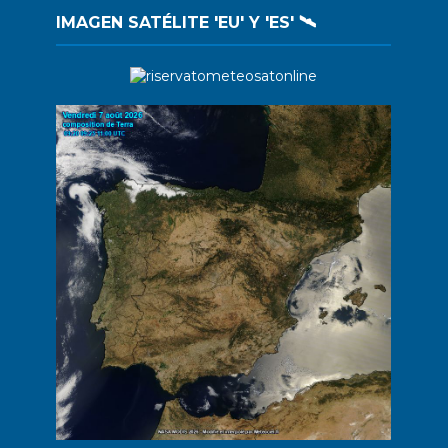
IMAGEN SATÉLITE 'EU' Y 'ES' 🛰️