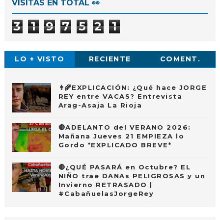
VISITAS EN TOTAL 👀
3
1
9
7
5
2
1
LO + VISTO
RECIENTE
COMENT.
👨‍🌾EXPLICACIÓN: ¿Qué hace JORGE
REY entre VACAS? Entrevista
Arag-Asaja La Rioja
🔴ADELANTO del VERANO 2026:
Mañana Jueves 21 EMPIEZA lo
Gordo *EXPLICADO BREVE*
🔴¿QUÉ PASARÁ en Octubre? EL
NIÑO trae DANAs PELIGROSAS y un
Invierno RETRASADO |
#CabañuelasJorgeRey