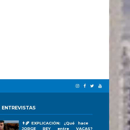
 ENTREVISTAS
👨‍🌾EXPLICACIÓN: ¿Qué hace
JORGE REY entre VACAS?