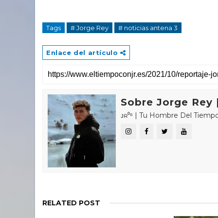
Tags
# Jorge Rey
# noticias antena 3
Enlace del artículo
Sobre Jorge Rey |
ᴊʀ⁰⁶ | Tu Hombre Del Tiempo 🌤🌍 «𝑪
RELATED POST