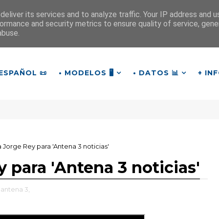
eliver its services and to analyze traffic. Your IP address and 
ormance and security metrics to ensure quality of service, gen
¡Buen día!
abuse.
14
:
0
8
:
32
ESPAÑOL 📜
• MODELOS 🖥️
• DATOS 📊
+ IN
 Jorge Rey para 'Antena 3 noticias'
 para 'Antena 3 noticias'
 antena 3,