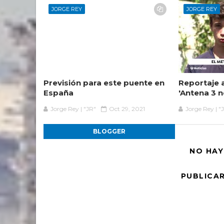
JORGE REY
JORGE REY
Previsión para este puente en
Reportaje 
España
'Antena 3 n
Jorge Rey | "JR"
Oct 29, 2021
Jorge Rey | "
BLOGGER
NO HAY
PUBLICA