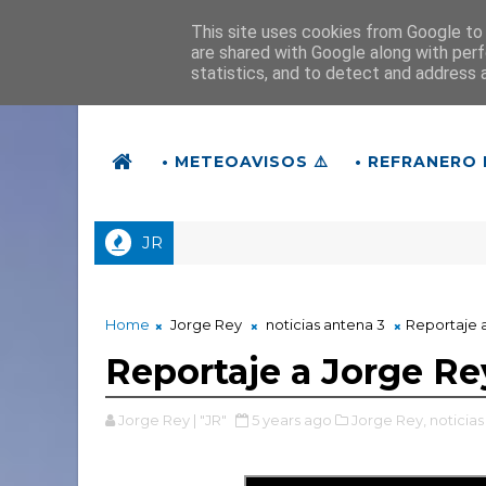
This site uses cookies from Google to d
are shared with Google along with perf
statistics, and to detect and address 
• METEOAVISOS ⚠️
• REFRANERO 
JR
Home
Jorge Rey
noticias antena 3
Reportaje a
Reportaje a Jorge Rey
Jorge Rey | "JR"
5 years ago
Jorge Rey,
noticias