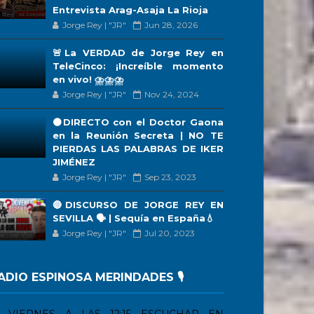
Entrevista Arag-Asaja La Rioja
Jorge Rey | "JR"
Jun 28, 2026
🚨La VERDAD de Jorge Rey en
TeleCinco: ¡Increíble momento
en vivo! ⛈️⛈️⛈️
Jorge Rey | "JR"
Nov 24, 2024
🟠DIRECTO con el Doctor Gaona
en la Reunión Secreta | NO TE
PIERDAS LAS PALABRAS DE IKER
JIMÉNEZ
Jorge Rey | "JR"
Sep 23, 2023
🔴DISCURSO DE JORGE REY EN
SEVILLA 🗣 | Sequía en España💧
Jorge Rey | "JR"
Jul 20, 2023
ADIO ESPINOSA MERINDADES 🎙️