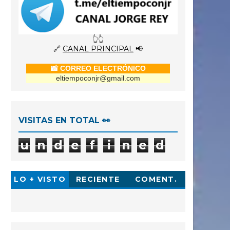
👆👆
🔗
CANAL PRINCIPAL
📢
📸 CORREO ELECTRÓNICO
eltiempoconjr@gmail.com
VISITAS EN TOTAL 👀
u
n
d
e
f
i
n
e
d
LO + VISTO
RECIENTE
COMENT.