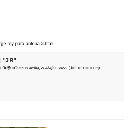
 "JR"
𝒐𝒎𝒐 𝒆𝒔 𝒂𝒓𝒓𝒊𝒃𝒂, 𝒆𝒔 𝒂𝒃𝒂𝒋𝒐». ʀʀꜱꜱ: @eltiempoconjr