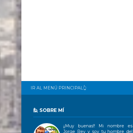
IR AL MENÚ PRINCIPAL👆
🙋 SOBRE MÍ
¡¡Muy buenas!! Mi nombre es
Jorge Rey y soy tu hombre del