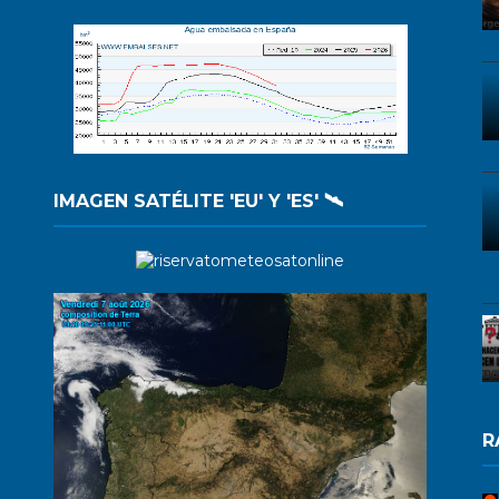
IMAGEN SATÉLITE 'EU' Y 'ES' 🛰️
R