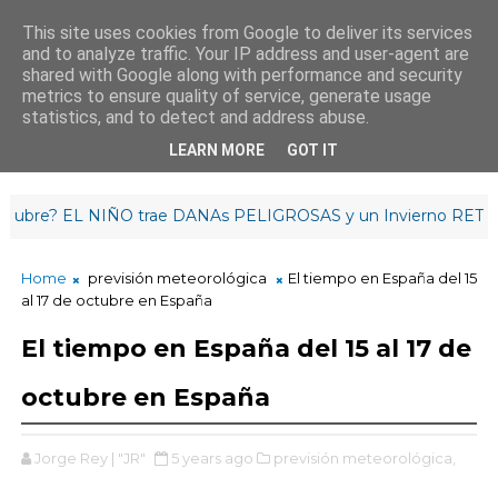
This site uses cookies from Google to deliver its services
and to analyze traffic. Your IP address and user-agent are
¡Buenas noches!
shared with Google along with performance and security
23
:
2
5
:
52
metrics to ensure quality of service, generate usage
statistics, and to detect and address abuse.
LEARN MORE
GOT IT
? EL NIÑO trae DANAs PELIGROSAS y un Invierno RETRASADO
Home
previsión meteorológica
El tiempo en España del 15
al 17 de octubre en España
El tiempo en España del 15 al 17 de
octubre en España
Jorge Rey | "JR"
5 years ago
previsión meteorológica,