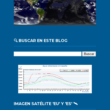
🔍 BUSCAR EN ESTE BLOG
IMAGEN SATÉLITE 'EU' Y 'ES' 🛰️