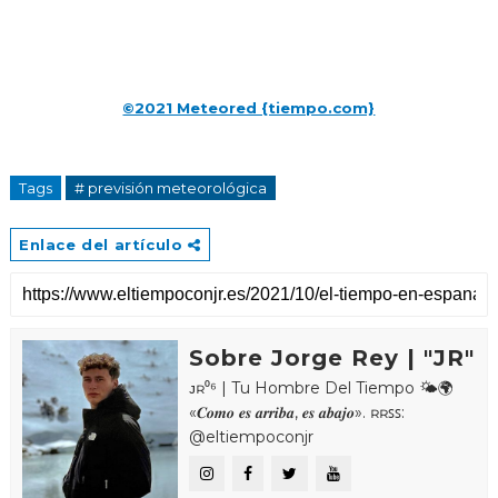
©2021 Meteored {tiempo.com}
Tags
# previsión meteorológica
Enlace del artículo
Sobre Jorge Rey | "JR"
ᴊʀ⁰⁶ | Tu Hombre Del Tiempo 🌤🌍
«𝑪𝒐𝒎𝒐 𝒆𝒔 𝒂𝒓𝒓𝒊𝒃𝒂, 𝒆𝒔 𝒂𝒃𝒂𝒋𝒐». ʀʀꜱꜱ:
@eltiempoconjr