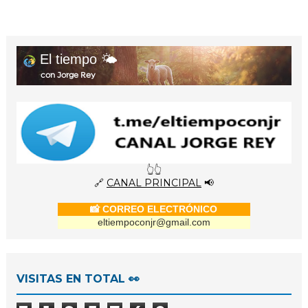
El tiempo 🌤️
con Jorge Rey
👆👆
🔗
CANAL PRINCIPAL
📢
📸 CORREO ELECTRÓNICO
eltiempoconjr@gmail.com
VISITAS EN TOTAL 👀