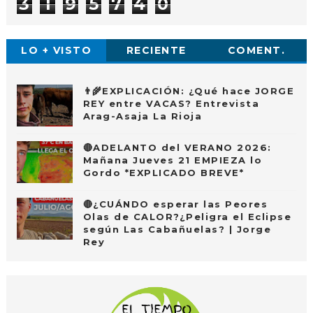
3
1
9
5
7
4
0
LO + VISTO
RECIENTE
COMENT.
👨‍🌾EXPLICACIÓN: ¿Qué hace JORGE
REY entre VACAS? Entrevista
Arag-Asaja La Rioja
🔴ADELANTO del VERANO 2026:
Mañana Jueves 21 EMPIEZA lo
Gordo *EXPLICADO BREVE*
🔴¿CUÁNDO esperar las Peores
Olas de CALOR?¿Peligra el Eclipse
según Las Cabañuelas? | Jorge
Rey