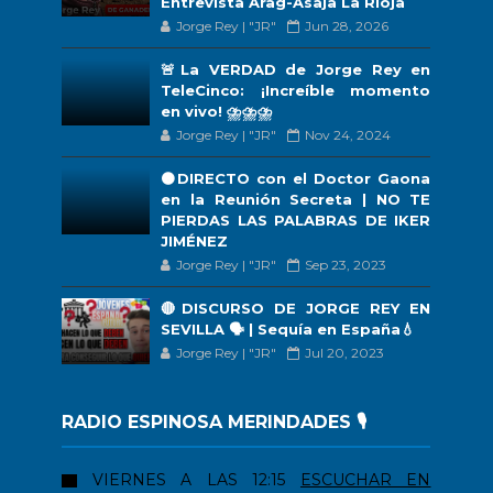
Entrevista Arag-Asaja La Rioja
Jorge Rey | "JR"
Jun 28, 2026
🚨La VERDAD de Jorge Rey en
TeleCinco: ¡Increíble momento
en vivo! ⛈️⛈️⛈️
Jorge Rey | "JR"
Nov 24, 2024
🟠DIRECTO con el Doctor Gaona
en la Reunión Secreta | NO TE
PIERDAS LAS PALABRAS DE IKER
JIMÉNEZ
Jorge Rey | "JR"
Sep 23, 2023
🔴DISCURSO DE JORGE REY EN
SEVILLA 🗣 | Sequía en España💧
Jorge Rey | "JR"
Jul 20, 2023
RADIO ESPINOSA MERINDADES 🎙️
VIERNES A LAS 12:15
ESCUCHAR EN