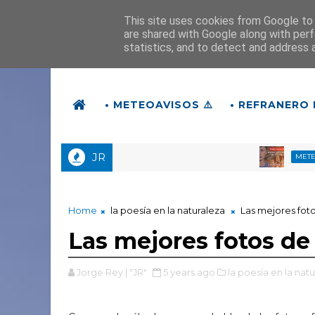
This site uses cookies from Google to d
are shared with Google along with perf
statistics, and to detect and address 
• METEOAVISOS ⚠️
• REFRANERO 
JR
METEOVÍDEO
Home
la poesía en la naturaleza
Las mejores fot
Las mejores fotos de
Jorge Rey | "JR"
5 years ago
la poesía en la natu