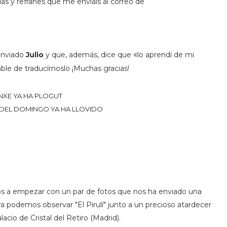
as y refranes que me enviáis al correo de
«
enviado
Julio
y que, además, dice que
lo aprendí de mi
able de traducírnoslo ¡Muchas gracias!
NXE YA HA PLOGUT
DEL DOMINGO YA HA LLOVIDO
mos a empezar con un par de fotos que nos ha enviado una
a podemos observar "El Pirulí" junto a un precioso atardecer
cio de Cristal del Retiro (Madrid).