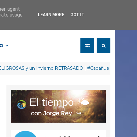
user-agent
erate usage
LEARN MORE
GOT IT
FO
SAS y un Invierno RETRASADO | #CabañuelasJorgeRey
El tiempo 🌤️
con Jorge Rey
↪