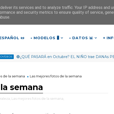
eliver its services and to analyze traffic. Your IP address and 
ormance and security metrics to ensure quality of service, gen
¡Buenos días!
abuse.
11
:
0
7
:
40
ESPAÑOL 📜
• MODELOS 🖥️
• DATOS 📊
+ IN
🔴¿QUÉ PASARÁ en Octubre? EL NIÑO trae DANAs PELIGRO
S
os de la semana
Las mejores fotos de la semana
 la semana
raleza,
Las mejores fotos de la semana,