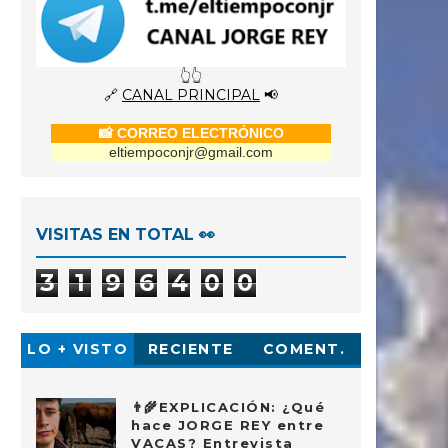
👆👆
🔗
CANAL PRINCIPAL
📢
📸 CORREO ELECTRÓNICO
eltiempoconjr@gmail.com
VISITAS EN TOTAL 👀
3
1
9
6
4
0
0
LO + VISTO
RECIENTE
COMENT.
👨‍🌾EXPLICACIÓN: ¿Qué
hace JORGE REY entre
VACAS? Entrevista