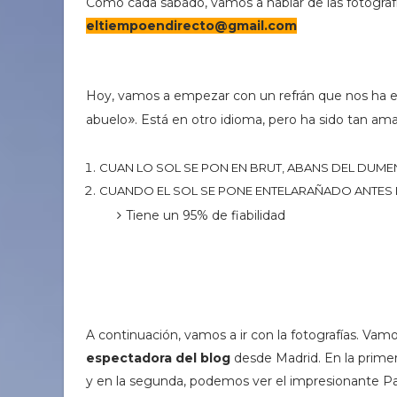
Como cada sábado, vamos a hablar de las fotografí
eltiempoendirecto@gmail.com
Hoy, vamos a empezar con un refrán que nos ha 
»
abuelo
. Está en otro idioma, pero ha sido tan am
CUAN LO SOL SE PON EN BRUT, ABANS DEL DUME
CUANDO EL SOL SE PONE ENTELARAÑADO ANTES 
Tiene un 95% de fiabilidad
A continuación, vamos a ir con la fotografías. Va
espectadora del blog
desde Madrid. En la primer
y en la segunda, podemos ver el impresionante Pala