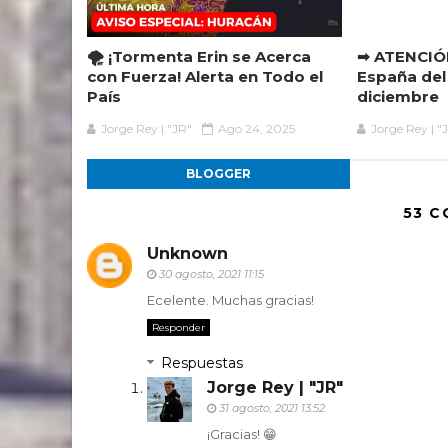
🌪️ ¡Tormenta Erin se Acerca
➡ ATENCIÓN
con Fuerza! Alerta en Todo el
España del 
País
diciembre
Jorge Rey | "JR"
Ago 24, 2025
Jorge Rey | "
BLOGGER
53 C
Unknown
30 agosto, 2021 11:15
Ecelente. Muchas gracias!
Responder
Respuestas
Jorge Rey | "JR"
31 agosto, 2021 13:52
¡Gracias! 😁