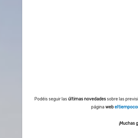
Podéis seguir las
últimas novedades
sobre las previ
página
web
eltiempocon
¡Muchas g