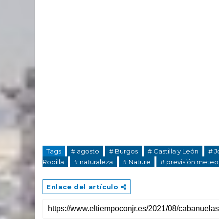
Tags
# agosto
# Burgos
# Castilla y León
# J
Rodilla
# naturaleza
# Nature
# previsión meteo
Enlace del artículo