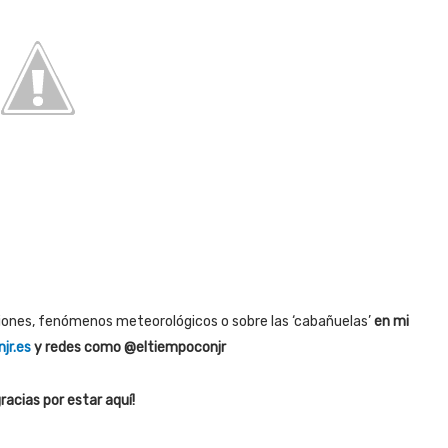
siones, fenómenos meteorológicos o sobre las ‘cabañuelas’
en mi
jr.es
y redes como @eltiempoconjr
racias por estar aquí!