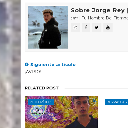
Sobre Jorge Rey |
ᴊʀ⁰⁶ | Tu Hombre Del Tiempo 🌤🌍 «𝑪
Siguiente artículo
¡AVISO!
RELATED POST
METEOVÍDEOS
BORRASCAS 