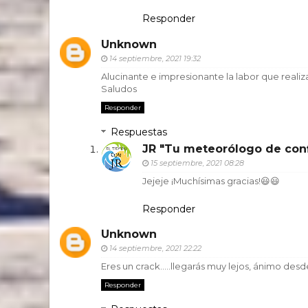
Responder
Unknown
14 septiembre, 2021 19:32
Alucinante e impresionante la labor que realiza
Saludos
Responder
Respuestas
JR "Tu meteorólogo de con
15 septiembre, 2021 08:28
Jejeje ¡Muchísimas gracias!😃😃
Responder
Unknown
14 septiembre, 2021 22:22
Eres un crack.....llegarás muy lejos, ánimo des
Responder