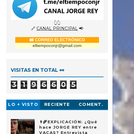
👆👆
🔗
CANAL PRINCIPAL
📢
📸 CORREO ELECTRÓNICO
eltiempoconjr@gmail.com
VISITAS EN TOTAL 👀
3
1
9
6
6
0
5
LO + VISTO
RECIENTE
COMENT.
👨‍🌾EXPLICACIÓN: ¿Qué
hace JORGE REY entre
VACAS? Entrevista