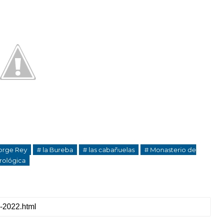
orge Rey
# la Bureba
# las cabañuelas
# Monasterio de
rológica