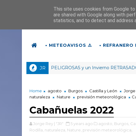
This site uses cookies from Google to d
are shared with Google along with perf
statistics, and to detect and address 
• METEOAVISOS ⚠️
• REFRANERO 
O trae DANAs PELIGROSAS y un Invierno RETRASADO | #Cab
JR
Home
agosto
Burgos
Castilla y León
Jorge
naturaleza
Nature
previsión meteorológica
C
Cabañuelas 2022
Jorge Rey | "JR"
5 years ago
agosto,
Burgos,
Cas
Rodilla,
naturaleza,
Nature,
previsión meteorológica,