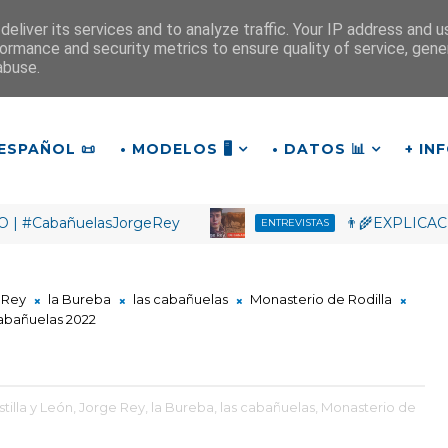
eliver its services and to analyze traffic. Your IP address and 
ormance and security metrics to ensure quality of service, gen
¡Buen día!
abuse.
13
:
2
2
:
03
ESPAÑOL 📜
• MODELOS 🖥️
• DATOS 📊
+ IN
añuelasJorgeRey
👨‍🌾EXPLICACIÓN: ¿Qu
ENTREVISTAS
 Rey
la Bureba
las cabañuelas
Monasterio de Rodilla
abañuelas 2022
tilla y León,
Jorge Rey,
la Bureba,
las cabañuelas,
Monasterio de