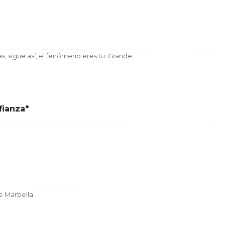
s, sigue así, el fenómeno eres tu. Grande.
fianza"
de Marbella