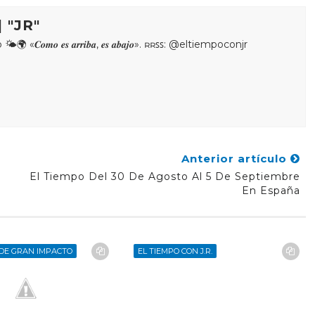
 "JR"
𝒐𝒎𝒐 𝒆𝒔 𝒂𝒓𝒓𝒊𝒃𝒂, 𝒆𝒔 𝒂𝒃𝒂𝒋𝒐». ʀʀꜱꜱ: @eltiempoconjr
Anterior artículo
El Tiempo Del 30 De Agosto Al 5 De Septiembre
En España
DE GRAN IMPACTO
EL TIEMPO CON J.R.