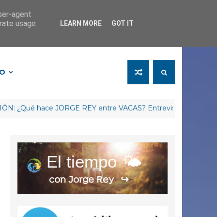
user-agent
erate usage
LEARN MORE
GOT IT
FO
é hace JORGE REY entre VACAS? Entrevista Arag-Asaja La Rioj
El tiempo 🌤️
con Jorge Rey
↪