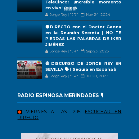
TeleCinco: ¡Increíble momento
en vivo! ⛈️⛈️⛈️
Jorge Rey | "JR"
Nov 24, 2024
🟠DIRECTO con el Doctor Gaona
en la Reunión Secreta | NO TE
PIERDAS LAS PALABRAS DE IKER
JIMÉNEZ
Jorge Rey | "JR"
Sep 23, 2023
🔴DISCURSO DE JORGE REY EN
SEVILLA 🗣 | Sequía en España💧
Jorge Rey | "JR"
Jul 20, 2023
RADIO ESPINOSA MERINDADES 🎙️
VIERNES A LAS 12:15
ESCUCHAR EN
DIRECTO