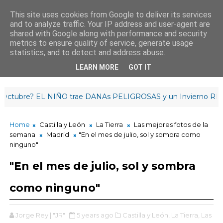
This site uses cookies from Google to deliver its services
and to analyze traffic. Your IP address and user-agent are
¡Buenos días!
shared with Google along with performance and security
11
:
2
8
:
18
metrics to ensure quality of service, generate usage
statistics, and to detect and address abuse.
LEARN MORE
GOT IT
re? EL NIÑO trae DANAs PELIGROSAS y un Invierno RETRAS
Home
Castilla y León
La Tierra
Las mejores fotos de la
semana
Madrid
"En el mes de julio, sol y sombra como
ninguno"
"En el mes de julio, sol y sombra
como ninguno"
Jorge Rey | "JR"
5 years ago
Castilla y León,
La Tierra,
Las