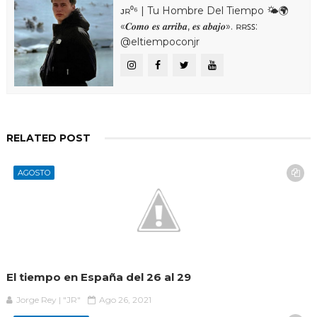
ᴊʀ⁰⁶ | Tu Hombre Del Tiempo 🌤🌍
«𝑪𝒐𝒎𝒐 𝒆𝒔 𝒂𝒓𝒓𝒊𝒃𝒂, 𝒆𝒔 𝒂𝒃𝒂𝒋𝒐». ʀʀꜱꜱ:
@eltiempoconjr
RELATED POST
AGOSTO
El tiempo en España del 26 al 29
Jorge Rey | "JR"
Ago 26, 2021