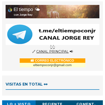
El tiempo 🌤️
con Jorge Rey
👆👆
🔗
CANAL PRINCIPAL
📢
📸 CORREO ELECTRÓNICO
eltiempoconjr@gmail.com
VISITAS EN TOTAL 👀
LO + VISTO
RECIENTE
COMENT.