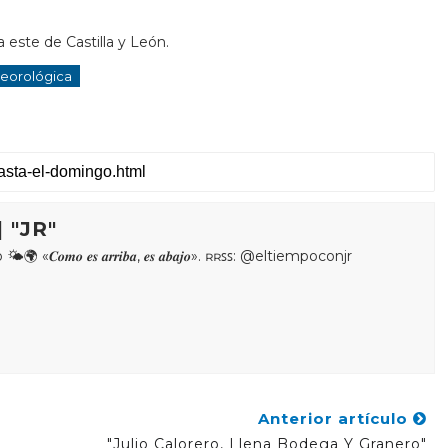
 este de Castilla y León.
teorológica
 "JR"
𝒐𝒎𝒐 𝒆𝒔 𝒂𝒓𝒓𝒊𝒃𝒂, 𝒆𝒔 𝒂𝒃𝒂𝒋𝒐». ʀʀꜱꜱ: @eltiempoconjr
Anterior artículo
"Julio Calorero, Llena Bodega Y Granero"