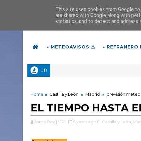
This site uses cookies from Google to d
are shared with Google along with perf
statistics, and to detect and address 
• METEOAVISOS ⚠️
• REFRANERO 
JR
Home
Castilla y León
Madrid
previsión meteo
EL TIEMPO HASTA 
Jorge Rey | "JR"
5 years ago
Castilla y León,
Mad