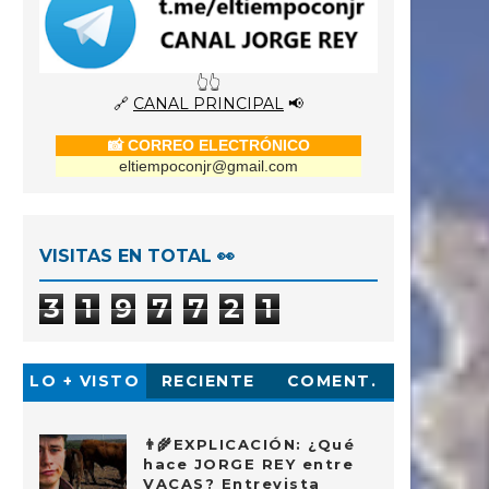
👆👆
🔗
CANAL PRINCIPAL
📢
📸 CORREO ELECTRÓNICO
eltiempoconjr@gmail.com
VISITAS EN TOTAL 👀
3
1
9
7
7
2
1
LO + VISTO
RECIENTE
COMENT.
👨‍🌾EXPLICACIÓN: ¿Qué
hace JORGE REY entre
VACAS? Entrevista