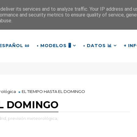
eliver its services and to analyze traffic. Your IP address and 
ormance and security metrics to ensure quality of service, gen
¡Hasta mañana!
abuse.
4
:
5
6
:
07
ESPAÑOL 📜
• MODELOS 🖥️
• DATOS 📊
+ IN
rológica
EL TIEMPO HASTA EL DOMINGO
EL DOMINGO
rid,
previsión meteorológica,