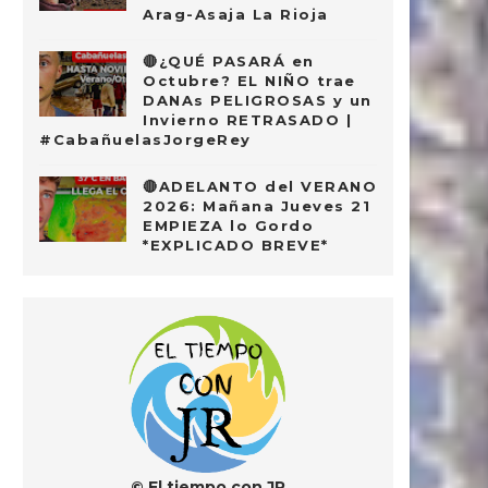
Arag-Asaja La Rioja
🔴¿QUÉ PASARÁ en
Octubre? EL NIÑO trae
DANAs PELIGROSAS y un
Invierno RETRASADO |
#CabañuelasJorgeRey
🔴ADELANTO del VERANO
2026: Mañana Jueves 21
EMPIEZA lo Gordo
*EXPLICADO BREVE*
© El tiempo con JR