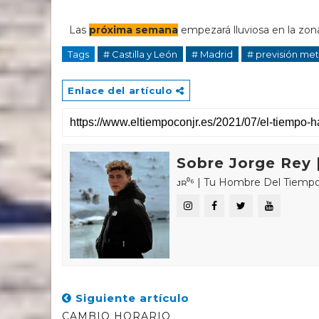
Las
próxima semana
empezará lluviosa en la zona
Tags
# Castilla y León
# Madrid
# previsión me
Enlace del artículo
Sobre Jorge Rey |
ᴊʀ⁰⁶ | Tu Hombre Del Tiempo 🌤🌍 «𝑪
Siguiente artículo
CAMBIO HORARIO