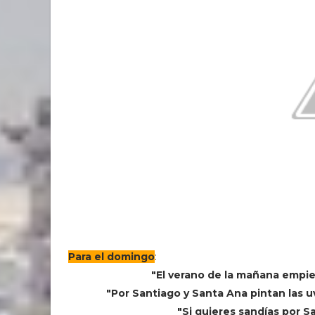
Para el domingo
:
"El verano de la mañana empi
"Por Santiago y Santa Ana pintan las u
"Si quieres sandías por S