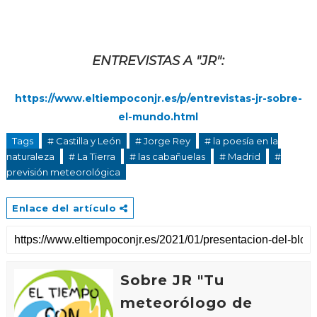
ENTREVISTAS A "JR":
https://www.eltiempoconjr.es/p/entrevistas-jr-sobre-
el-mundo.html
Tags
# Castilla y León
# Jorge Rey
# la poesía en la
naturaleza
# La Tierra
# las cabañuelas
# Madrid
#
previsión meteorológica
Enlace del artículo
Sobre JR "Tu
meteorólogo de