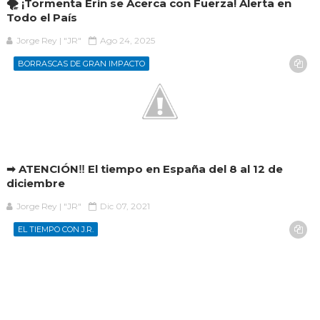
🌪️ ¡Tormenta Erin se Acerca con Fuerza! Alerta en
Todo el País
Jorge Rey | "JR"
Ago 24, 2025
BORRASCAS DE GRAN IMPACTO
➡ ATENCIÓN‼ El tiempo en España del 8 al 12 de
diciembre
Jorge Rey | "JR"
Dic 07, 2021
EL TIEMPO CON J.R.