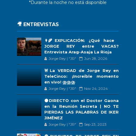
*Durante la noche no está disponible
🎥 ENTREVISTAS
👨‍🌾EXPLICACIÓN: ¿Qué hace
JORGE REY entre VACAS?
Entrevista Arag-Asaja La Rioja
Jorge Rey | "JR"
Jun 28, 2026
🚨La VERDAD de Jorge Rey en
TeleCinco: ¡Increíble momento
en vivo! ⛈️⛈️⛈️
Jorge Rey | "JR"
Nov 24, 2024
🟠DIRECTO con el Doctor Gaona
en la Reunión Secreta | NO TE
PIERDAS LAS PALABRAS DE IKER
JIMÉNEZ
Jorge Rey | "JR"
Sep 23, 2023