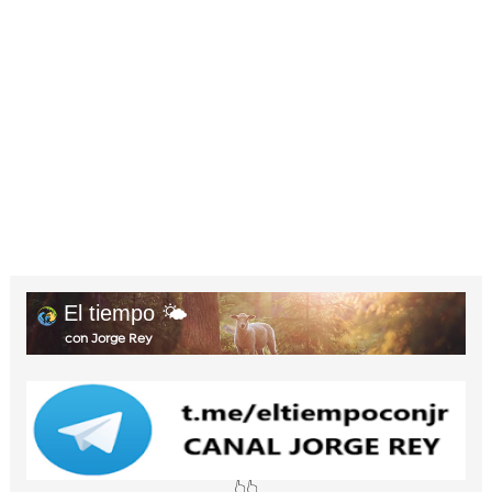
El tiempo 🌤️
con Jorge Rey
👆👆