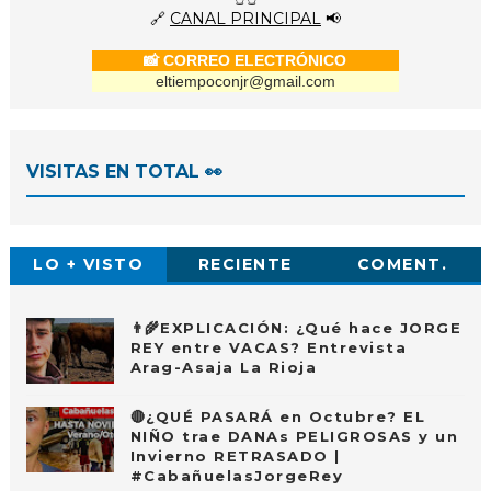
🔗
CANAL PRINCIPAL
📢
📸 CORREO ELECTRÓNICO
eltiempoconjr@gmail.com
VISITAS EN TOTAL 👀
LO + VISTO
RECIENTE
COMENT.
👨‍🌾EXPLICACIÓN: ¿Qué hace JORGE
REY entre VACAS? Entrevista
Arag-Asaja La Rioja
🔴¿QUÉ PASARÁ en Octubre? EL
NIÑO trae DANAs PELIGROSAS y un
Invierno RETRASADO |
#CabañuelasJorgeRey