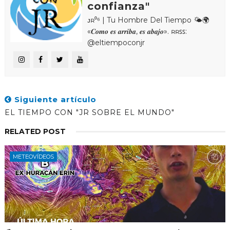
confianza"
ᴊʀ⁰⁶ | Tu Hombre Del Tiempo 🌤🌍
«𝑪𝒐𝒎𝒐 𝒆𝒔 𝒂𝒓𝒓𝒊𝒃𝒂, 𝒆𝒔 𝒂𝒃𝒂𝒋𝒐». ʀʀꜱꜱ:
@eltiempoconjr
Siguiente artículo
EL TIEMPO CON "JR SOBRE EL MUNDO"
RELATED POST
METEOVÍDEOS