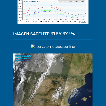
IMAGEN SATÉLITE 'EU' Y 'ES' 🛰️