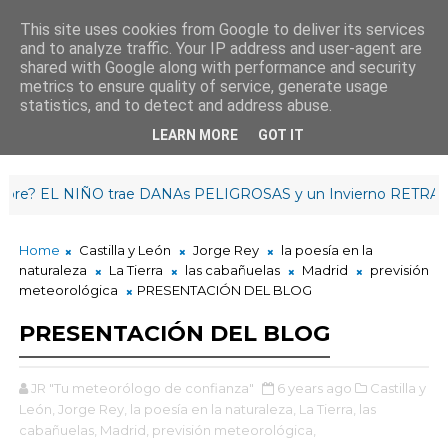
This site uses cookies from Google to deliver its services
and to analyze traffic. Your IP address and user-agent are
¡Buen día!
shared with Google along with performance and security
16
:
4
5
:
26
metrics to ensure quality of service, generate usage
statistics, and to detect and address abuse.
LEARN MORE
GOT IT
EL NIÑO trae DANAs PELIGROSAS y un Invierno RETRASADO |
Home
Castilla y León
Jorge Rey
la poesía en la
naturaleza
La Tierra
las cabañuelas
Madrid
previsión
meteorológica
PRESENTACIÓN DEL BLOG
PRESENTACIÓN DEL BLOG
JR "Tu meteorólogo de confianza"
6 years ago
Castilla y
León,
Jorge Rey,
la poesía en la naturaleza,
La Tierra,
las
cabañuelas,
Madrid,
previsión meteorológica,